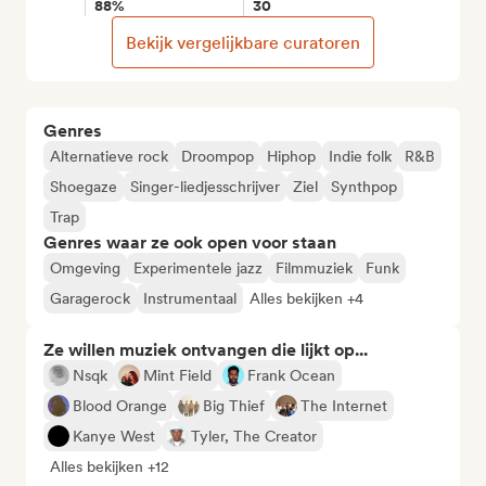
88%
30
Bekijk vergelijkbare curatoren
Genres
Alternatieve rock
Droompop
Hiphop
Indie folk
R&B
Shoegaze
Singer-liedjesschrijver
Ziel
Synthpop
Trap
Genres waar ze ook open voor staan
Omgeving
Experimentele jazz
Filmmuziek
Funk
Garagerock
Instrumentaal
Alles bekijken +4
Ze willen muziek ontvangen die lijkt op...
Nsqk
Mint Field
Frank Ocean
Blood Orange
Big Thief
The Internet
Kanye West
Tyler, The Creator
Alles bekijken +12