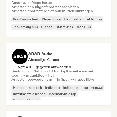
Dansmuziek
Diepe house
Artiesten een uitgeefcontract aanbieden
Artiesten contracteren of hun muziek uitbrengen
Braziliaanse funk
Diepe house
Elektronica
Elektropop
Toekomstig huis
Hiphop
Huismuziek
Tech Huis
ADAD Audio
Afspeellijst Curator
&gt; 4900 gegeven antwoorden
Beats / Lo-fi
Chill / Lo-fi Hip-Hop
Klassieke muziek
Country muziek
Boor/Trui
Artiesten toevoegen aan mijn Spotify-afspeellijst(en)
Hiphop
Indie folk
Indie pop
Indie rock
Instrumentaal
Instrumentale hiphop
Internationale rap
Rap in het Engels