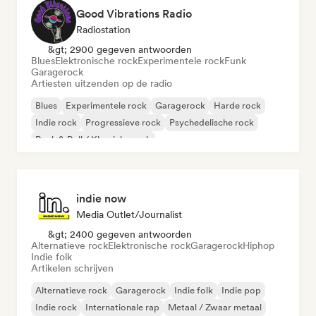
Good Vibrations Radio
Radiostation
&gt; 2900 gegeven antwoorden
Blues
Elektronische rock
Experimentele rock
Funk
Garagerock
Artiesten uitzenden op de radio
Blues
Experimentele rock
Garagerock
Harde rock
Indie rock
Progressieve rock
Psychedelische rock
Rock & Roll / Klassieke rock
indie now
Media Outlet/Journalist
&gt; 2400 gegeven antwoorden
Alternatieve rock
Elektronische rock
Garagerock
Hiphop
Indie folk
Artikelen schrijven
Alternatieve rock
Garagerock
Indie folk
Indie pop
Indie rock
Internationale rap
Metaal / Zwaar metaal