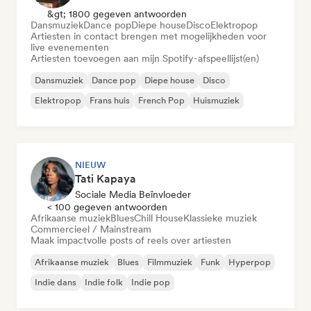
&gt; 1800 gegeven antwoorden
Dansmuziek
Dance pop
Diepe house
Disco
Elektropop
Artiesten in contact brengen met mogelijkheden voor
live evenementen
Artiesten toevoegen aan mijn Spotify-afspeellijst(en)
Dansmuziek
Dance pop
Diepe house
Disco
Elektropop
Frans huis
French Pop
Huismuziek
NIEUW
Tati Kapaya
Sociale Media Beïnvloeder
< 100 gegeven antwoorden
Afrikaanse muziek
Blues
Chill House
Klassieke muziek
Commercieel / Mainstream
Maak impactvolle posts of reels over artiesten
Afrikaanse muziek
Blues
Filmmuziek
Funk
Hyperpop
Indie dans
Indie folk
Indie pop