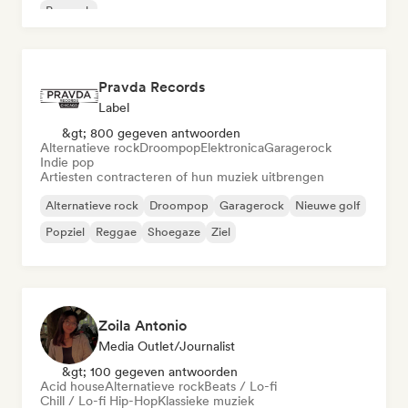
Poprock
Pravda Records
Label
&gt; 800 gegeven antwoorden
Alternatieve rock
Droompop
Elektronica
Garagerock
Indie pop
Artiesten contracteren of hun muziek uitbrengen
Alternatieve rock
Droompop
Garagerock
Nieuwe golf
Popziel
Reggae
Shoegaze
Ziel
Zoila Antonio
Media Outlet/Journalist
&gt; 100 gegeven antwoorden
Acid house
Alternatieve rock
Beats / Lo-fi
Chill / Lo-fi Hip-Hop
Klassieke muziek