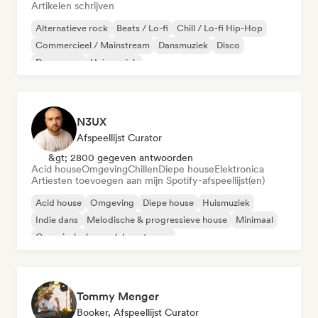
Artikelen schrijven
Alternatieve rock
Beats / Lo-fi
Chill / Lo-fi Hip-Hop
Commercieel / Mainstream
Dansmuziek
Disco
Droompop
Huismuziek
N3UX
Afspeellijst Curator
&gt; 2800 gegeven antwoorden
Acid house
Omgeving
Chillen
Diepe house
Elektronica
Artiesten toevoegen aan mijn Spotify-afspeellijst(en)
Acid house
Omgeving
Diepe house
Huismuziek
Indie dans
Melodische & progressieve house
Minimaal
Organische house / downtempo
Tommy Menger
Booker, Afspeellijst Curator