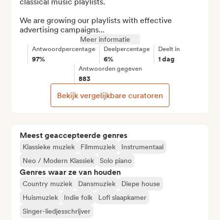
classical music playlists.

We are growing our playlists with effective 
advertising campaigns...
Meer informatie
Antwoordpercentage
Deelpercentage
Deelt in
97%
6%
1 dag
Antwoorden gegeven
883
Bekijk vergelijkbare curatoren
Meest geaccepteerde genres
Klassieke muziek
Filmmuziek
Instrumentaal
Neo / Modern Klassiek
Solo piano
Genres waar ze van houden
Country muziek
Dansmuziek
Diepe house
Huismuziek
Indie folk
Lofi slaapkamer
Singer-liedjesschrijver