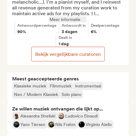
melancholic...). I'm a pianist myself, and I reinvest 
all revenue generated from my curation work to 
maintain active ads for my playlists. I l...
Meer informatie
Antwoordpercentage
Antwoordt in
Deelpercentage
90%
3 dagen
6%
Deelt in
1 dag
Bekijk vergelijkbare curatoren
Meest geaccepteerde genres
Klassieke muziek
Filmmuziek
Instrumentaal
Neo / Modern Klassiek
Solo piano
Ze willen muziek ontvangen die lijkt op...
Alexandra Streliski
Ludovico Einaudi
Yann Tiersen
Nils Frahm
Virginio Aiello