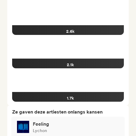
2.6k
2.1k
1.7k
Ze gaven deze artiesten onlangs kansen
Feeling
Lychon