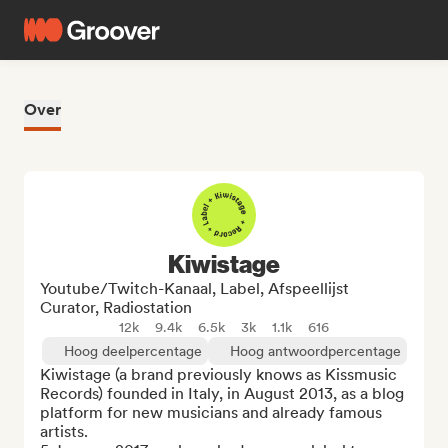
Over
Kiwistage
Youtube/Twitch-Kanaal, Label, Afspeellijst
Curator, Radiostation
12k
9.4k
6.5k
3k
1.1k
616
Hoog deelpercentage
Hoog antwoordpercentage
Kiwistage (a brand previously knows as Kissmusic 
Records) founded in Italy, in August 2013, as a blog 
platform for new musicians and already famous 
artists.
