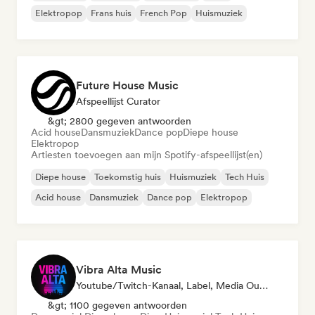
Elektropop
Frans huis
French Pop
Huismuziek
Future House Music
Afspeellijst Curator
&gt; 2800 gegeven antwoorden
Acid house
Dansmuziek
Dance pop
Diepe house
Elektropop
Artiesten toevoegen aan mijn Spotify-afspeellijst(en)
Diepe house
Toekomstig huis
Huismuziek
Tech Huis
Acid house
Dansmuziek
Dance pop
Elektropop
Vibra Alta Music
Youtube/Twitch-Kanaal, Label, Media Outlet/Journalist, Uitgever, Geluidsexpert
&gt; 1100 gegeven antwoorden