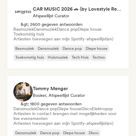
CAR MUSIC 2026 🚗 (by Lovestyle Records)
Afspeellijst Curator
&gt; 2600 gegeven antwoorden
Basmuziek
Dansmuziek
Dance pop
Diepe house
Toekomstig huis
Artiesten toevoegen aan mijn Spotify-afspeellijst(en)
Basmuziek
Dansmuziek
Dance pop
Diepe house
Toekomstig huis
Huismuziek
Tech Huis
Techno
Tommy Menger
Booker, Afspeellijst Curator
&gt; 1800 gegeven antwoorden
Dansmuziek
Dance pop
Diepe house
Disco
Elektropop
Artiesten in contact brengen met mogelijkheden voor
live evenementen
Artiesten toevoegen aan mijn Spotify-afspeellijst(en)
Dansmuziek
Dance pop
Diepe house
Disco