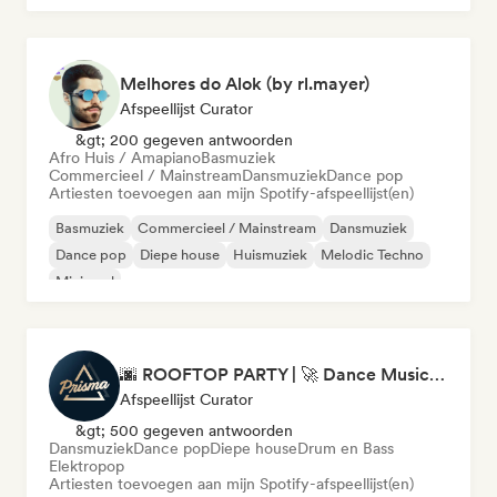
Melhores do Alok (by rl.mayer)
Afspeellijst Curator
&gt; 200 gegeven antwoorden
Afro Huis / Amapiano
Basmuziek
Commercieel / Mainstream
Dansmuziek
Dance pop
Artiesten toevoegen aan mijn Spotify-afspeellijst(en)
Basmuziek
Commercieel / Mainstream
Dansmuziek
Dance pop
Diepe house
Huismuziek
Melodic Techno
Minimaal
🌆 ROOFTOP PARTY | 🚀 Dance Music Mix 2026 by Prisma Records
Afspeellijst Curator
&gt; 500 gegeven antwoorden
Dansmuziek
Dance pop
Diepe house
Drum en Bass
Elektropop
Artiesten toevoegen aan mijn Spotify-afspeellijst(en)