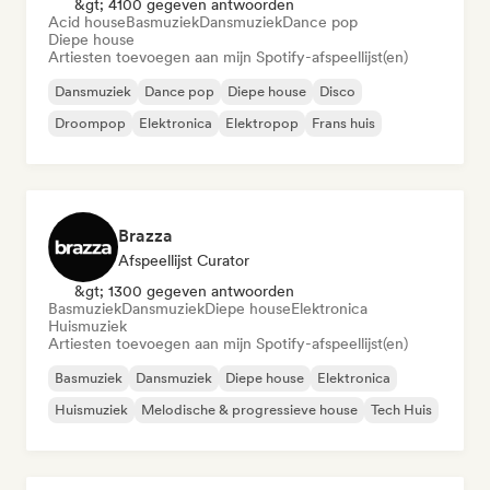
&gt; 4100 gegeven antwoorden
Acid house
Basmuziek
Dansmuziek
Dance pop
Diepe house
Artiesten toevoegen aan mijn Spotify-afspeellijst(en)
Dansmuziek
Dance pop
Diepe house
Disco
Droompop
Elektronica
Elektropop
Frans huis
Brazza
Afspeellijst Curator
&gt; 1300 gegeven antwoorden
Basmuziek
Dansmuziek
Diepe house
Elektronica
Huismuziek
Artiesten toevoegen aan mijn Spotify-afspeellijst(en)
Basmuziek
Dansmuziek
Diepe house
Elektronica
Huismuziek
Melodische & progressieve house
Tech Huis