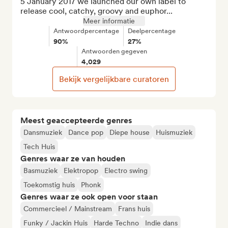
5 January 2017 we launched our own label to 
release cool, catchy, groovy and euphor...
Meer informatie
Antwoordpercentage
Deelpercentage
90%
27%
Antwoorden gegeven
4,029
Bekijk vergelijkbare curatoren
Meest geaccepteerde genres
Dansmuziek
Dance pop
Diepe house
Huismuziek
Tech Huis
Genres waar ze van houden
Basmuziek
Elektropop
Electro swing
Toekomstig huis
Phonk
Genres waar ze ook open voor staan
Commercieel / Mainstream
Frans huis
Funky / Jackin Huis
Harde Techno
Indie dans