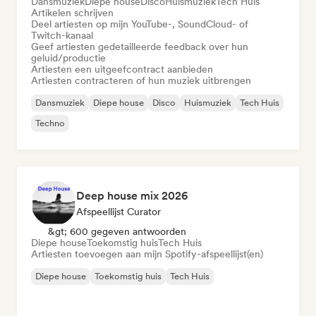
Dansmuziek
Diepe house
Disco
Huismuziek
Tech Huis
Artikelen schrijven
Deel artiesten op mijn YouTube-, SoundCloud- of
Twitch-kanaal
Geef artiesten gedetailleerde feedback over hun
geluid/productie
Artiesten een uitgeefcontract aanbieden
Artiesten contracteren of hun muziek uitbrengen
Dansmuziek
Diepe house
Disco
Huismuziek
Tech Huis
Techno
Deep house mix 2026
Afspeellijst Curator
&gt; 600 gegeven antwoorden
Diepe house
Toekomstig huis
Tech Huis
Artiesten toevoegen aan mijn Spotify-afspeellijst(en)
Diepe house
Toekomstig huis
Tech Huis