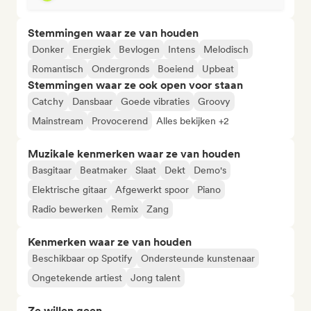
Stemmingen waar ze van houden
Donker
Energiek
Bevlogen
Intens
Melodisch
Romantisch
Ondergronds
Boeiend
Upbeat
Stemmingen waar ze ook open voor staan
Catchy
Dansbaar
Goede vibraties
Groovy
Mainstream
Provocerend
Alles bekijken +2
Muzikale kenmerken waar ze van houden
Basgitaar
Beatmaker
Slaat
Dekt
Demo's
Elektrische gitaar
Afgewerkt spoor
Piano
Radio bewerken
Remix
Zang
Kenmerken waar ze van houden
Beschikbaar op Spotify
Ondersteunde kunstenaar
Ongetekende artiest
Jong talent
Ze willen geen...