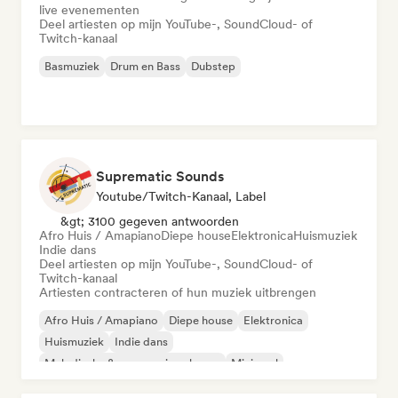
live evenementen
Deel artiesten op mijn YouTube-, SoundCloud- of
Twitch-kanaal
Basmuziek
Drum en Bass
Dubstep
Suprematic Sounds
Youtube/Twitch-Kanaal, Label
&gt; 3100 gegeven antwoorden
Afro Huis / Amapiano
Diepe house
Elektronica
Huismuziek
Indie dans
Deel artiesten op mijn YouTube-, SoundCloud- of
Twitch-kanaal
Artiesten contracteren of hun muziek uitbrengen
Afro Huis / Amapiano
Diepe house
Elektronica
Huismuziek
Indie dans
Melodische & progressieve house
Minimaal
Organische house / downtempo