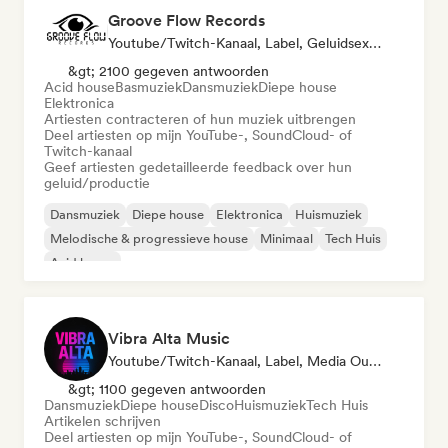
Groove Flow Records
Youtube/Twitch-Kanaal, Label, Geluidsexpert
&gt; 2100 gegeven antwoorden
Acid house
Basmuziek
Dansmuziek
Diepe house
Elektronica
Artiesten contracteren of hun muziek uitbrengen
Deel artiesten op mijn YouTube-, SoundCloud- of
Twitch-kanaal
Geef artiesten gedetailleerde feedback over hun
geluid/productie
Dansmuziek
Diepe house
Elektronica
Huismuziek
Melodische & progressieve house
Minimaal
Tech Huis
Acid house
Vibra Alta Music
Youtube/Twitch-Kanaal, Label, Media Outlet/Journalist, Uitgever, Geluidsexpert
&gt; 1100 gegeven antwoorden
Dansmuziek
Diepe house
Disco
Huismuziek
Tech Huis
Artikelen schrijven
Deel artiesten op mijn YouTube-, SoundCloud- of