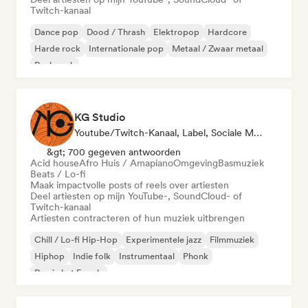
Twitch-kanaal
Dance pop
Dood / Thrash
Elektropop
Hardcore
Harde rock
Internationale pop
Metaal / Zwaar metaal
Punk rock
KG Studio
Youtube/Twitch-Kanaal, Label, Sociale Media Beïnvloeder
&gt; 700 gegeven antwoorden
Acid house
Afro Huis / Amapiano
Omgeving
Basmuziek
Beats / Lo-fi
Maak impactvolle posts of reels over artiesten
Deel artiesten op mijn YouTube-, SoundCloud- of
Twitch-kanaal
Artiesten contracteren of hun muziek uitbrengen
Chill / Lo-fi Hip-Hop
Experimentele jazz
Filmmuziek
Hiphop
Indie folk
Instrumentaal
Phonk
Rap in het Engels