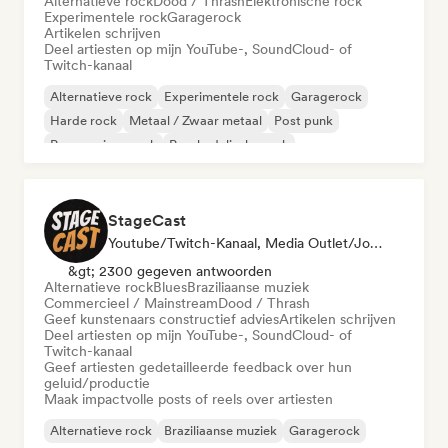
Alternatieve rock
Dood / Thrash
Elektronische rock
Experimentele rock
Garagerock
Artikelen schrijven
Deel artiesten op mijn YouTube-, SoundCloud- of
Twitch-kanaal
Alternatieve rock
Experimentele rock
Garagerock
Harde rock
Metaal / Zwaar metaal
Post punk
Progressieve rock
Psychedelische rock
StageCast
Youtube/Twitch-Kanaal, Media Outlet/Journalist, Mentor, Sociale Media Beïnvloeder, Geluidsexpert
&gt; 2300 gegeven antwoorden
Alternatieve rock
Blues
Braziliaanse muziek
Commercieel / Mainstream
Dood / Thrash
Geef kunstenaars constructief advies
Artikelen schrijven
Deel artiesten op mijn YouTube-, SoundCloud- of
Twitch-kanaal
Geef artiesten gedetailleerde feedback over hun
geluid/productie
Maak impactvolle posts of reels over artiesten
Alternatieve rock
Braziliaanse muziek
Garagerock