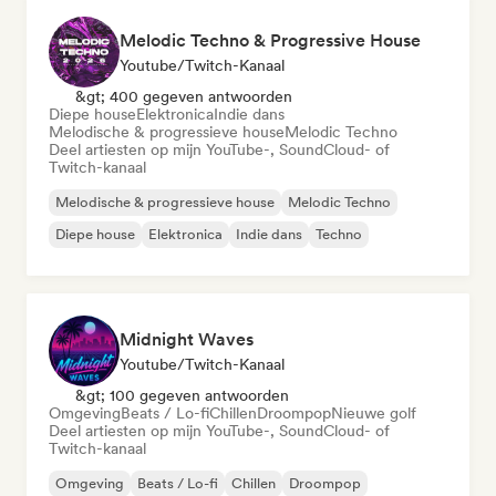
Melodic Techno & Progressive House
Youtube/Twitch-Kanaal
&gt; 400 gegeven antwoorden
Diepe house
Elektronica
Indie dans
Melodische & progressieve house
Melodic Techno
Deel artiesten op mijn YouTube-, SoundCloud- of
Twitch-kanaal
Melodische & progressieve house
Melodic Techno
Diepe house
Elektronica
Indie dans
Techno
Midnight Waves
Youtube/Twitch-Kanaal
&gt; 100 gegeven antwoorden
Omgeving
Beats / Lo-fi
Chillen
Droompop
Nieuwe golf
Deel artiesten op mijn YouTube-, SoundCloud- of
Twitch-kanaal
Omgeving
Beats / Lo-fi
Chillen
Droompop