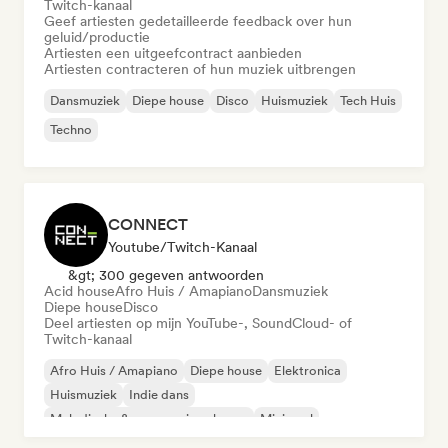
Twitch-kanaal
Geef artiesten gedetailleerde feedback over hun
geluid/productie
Artiesten een uitgeefcontract aanbieden
Artiesten contracteren of hun muziek uitbrengen
Dansmuziek
Diepe house
Disco
Huismuziek
Tech Huis
Techno
CONNECT
Youtube/Twitch-Kanaal
&gt; 300 gegeven antwoorden
Acid house
Afro Huis / Amapiano
Dansmuziek
Diepe house
Disco
Deel artiesten op mijn YouTube-, SoundCloud- of
Twitch-kanaal
Afro Huis / Amapiano
Diepe house
Elektronica
Huismuziek
Indie dans
Melodische & progressieve house
Minimaal
Organische house / downtempo