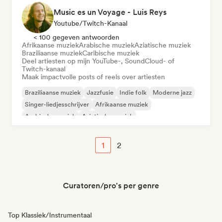
Music es un Voyage - Luis Reys
Youtube/Twitch-Kanaal
< 100 gegeven antwoorden
Afrikaanse muziek
Arabische muziek
Aziatische muziek
Braziliaanse muziek
Caribische muziek
Deel artiesten op mijn YouTube-, SoundCloud- of
Twitch-kanaal
Maak impactvolle posts of reels over artiesten
Braziliaanse muziek
Jazzfusie
Indie folk
Moderne jazz
Singer-liedjesschrijver
Afrikaanse muziek
Arabische muziek
Aziatische muziek
1
2
Curatoren/pro's per genre
Top Klassiek/Instrumentaal