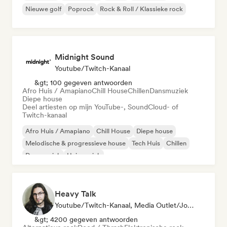
Nieuwe golf
Poprock
Rock & Roll / Klassieke rock
Midnight Sound
Youtube/Twitch-Kanaal
&gt; 100 gegeven antwoorden
Afro Huis / Amapiano
Chill House
Chillen
Dansmuziek
Diepe house
Deel artiesten op mijn YouTube-, SoundCloud- of
Twitch-kanaal
Afro Huis / Amapiano
Chill House
Diepe house
Melodische & progressieve house
Tech Huis
Chillen
Dansmuziek
Huismuziek
Heavy Talk
Youtube/Twitch-Kanaal, Media Outlet/Journalist
&gt; 4200 gegeven antwoorden