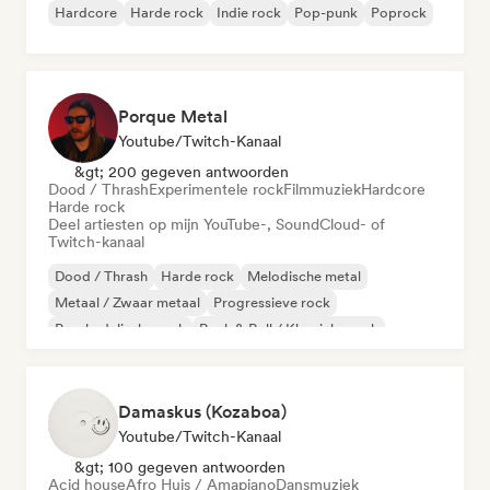
Hardcore
Harde rock
Indie rock
Pop-punk
Poprock
Porque Metal
Youtube/Twitch-Kanaal
&gt; 200 gegeven antwoorden
Dood / Thrash
Experimentele rock
Filmmuziek
Hardcore
Harde rock
Deel artiesten op mijn YouTube-, SoundCloud- of
Twitch-kanaal
Dood / Thrash
Harde rock
Melodische metal
Metaal / Zwaar metaal
Progressieve rock
Psychedelische rock
Rock & Roll / Klassieke rock
Experimentele rock
Damaskus (Kozaboa)
Youtube/Twitch-Kanaal
&gt; 100 gegeven antwoorden
Acid house
Afro Huis / Amapiano
Dansmuziek