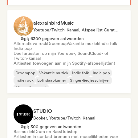
alexrainbirdMusic
Youtube/Twitch-Kanaal, Afspeellijst Curator
&gt; 6300 gegeven antwoorden
Alternatieve rock
Droompop
Vakantie muziek
Indie folk
Indie pop
Deel artiesten op mijn YouTube-, SoundCloud- of
Twitch-kanaal
Artiesten toevoegen aan mijn Spotify-afspeellijst(en)
Droompop
Vakantie muziek
Indie folk
Indie pop
Indie rock
Lofi slaapkamer
Singer-liedjesschrijver
Alternatieve rock
STUDIO
Booker, Youtube/Twitch-Kanaal
&gt; 300 gegeven antwoorden
Basmuziek
Drum en Bass
Dubstep
Artiesten in contact brengen met mogelijkheden voor