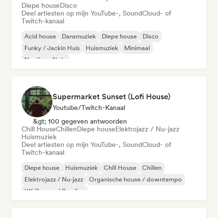
Diepe house
Disco
Deel artiesten op mijn YouTube-, SoundCloud- of
Twitch-kanaal
Acid house
Dansmuziek
Diepe house
Disco
Funky / Jackin Huis
Huismuziek
Minimaal
Nu-disco/Italo
Supermarket Sunset (Lofi House)
Youtube/Twitch-Kanaal
&gt; 100 gegeven antwoorden
Chill House
Chillen
Diepe house
Elektrojazz / Nu-jazz
Huismuziek
Deel artiesten op mijn YouTube-, SoundCloud- of
Twitch-kanaal
Diepe house
Huismuziek
Chill House
Chillen
Elektrojazz / Nu-jazz
Organische house / downtempo
UK Garage / Bassline