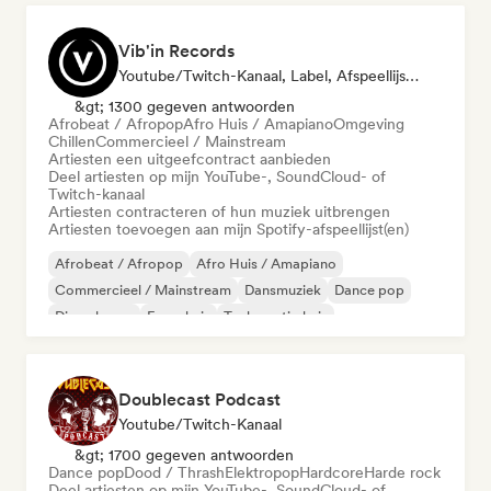
Vib'in Records
Youtube/Twitch-Kanaal, Label, Afspeellijst Curator, Uitgever
&gt; 1300 gegeven antwoorden
Afrobeat / Afropop
Afro Huis / Amapiano
Omgeving
Chillen
Commercieel / Mainstream
Artiesten een uitgeefcontract aanbieden
Deel artiesten op mijn YouTube-, SoundCloud- of
Twitch-kanaal
Artiesten contracteren of hun muziek uitbrengen
Artiesten toevoegen aan mijn Spotify-afspeellijst(en)
Afrobeat / Afropop
Afro Huis / Amapiano
Commercieel / Mainstream
Dansmuziek
Dance pop
Diepe house
Frans huis
Toekomstig huis
Doublecast Podcast
Youtube/Twitch-Kanaal
&gt; 1700 gegeven antwoorden
Dance pop
Dood / Thrash
Elektropop
Hardcore
Harde rock
Deel artiesten op mijn YouTube-, SoundCloud- of