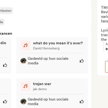
Tikt
rtiesten
Rev
vari
fans
ia
Lyri
 kansen
trac
the 
adio
what do you mean it's over?
A
David Henneberg
8
Gedeeld op hun sociale
media
trojan war
jak demo
Gedeeld op hun sociale
media