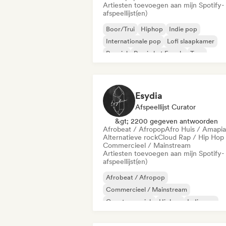
Artiesten toevoegen aan mijn Spotify-
afspeellijst(en)
Boor/Trui
Hiphop
Indie pop
Internationale pop
Lofi slaapkamer
Popziel
Rap in het Engels
Trap
Esydia
Afspeellijst Curator
&gt; 2200 gegeven antwoorden
Afrobeat / Afropop
Afro Huis / Amapi
Alternatieve rock
Cloud Rap / Hip Hop
Commercieel / Mainstream
Artiesten toevoegen aan mijn Spotify-
afspeellijst(en)
Afrobeat / Afropop
Commercieel / Mainstream
Country muziek
Hiphop
Indie pop
Indie rock
R&B
Singer-liedjesschrijver