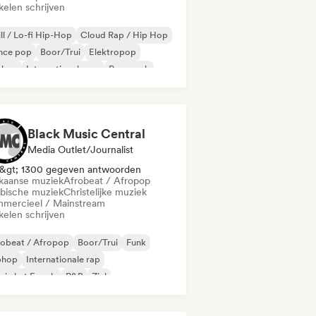
kelen schrijven
ll / Lo-fi Hip-Hop
Cloud Rap / Hip Hop
nce pop
Boor/Trui
Elektropop
phop
Internationale rap
Pop-punk
Black Music Central
Media Outlet/Journalist
&gt; 1300 gegeven antwoorden
ikaanse muziek
Afrobeat / Afropop
ibische muziek
Christelijke muziek
mercieel / Mainstream
kelen schrijven
robeat / Afropop
Boor/Trui
Funk
phop
Internationale rap
 in het Engels
R&B
Ziel