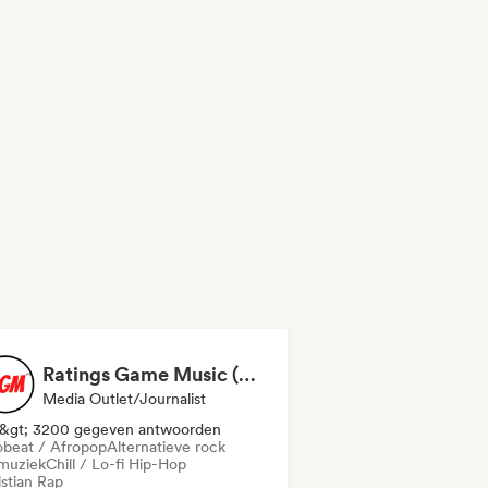
Ratings Game Music (RGM)
Media Outlet/Journalist
&gt; 3200 gegeven antwoorden
obeat / Afropop
Alternatieve rock
muziek
Chill / Lo-fi Hip-Hop
istian Rap