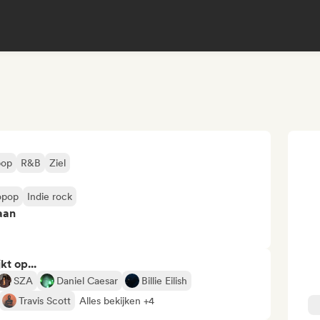
pop
R&B
Ziel
opop
Indie rock
aan
kt op...
SZA
Daniel Caesar
Billie Eilish
Travis Scott
Alles bekijken +4