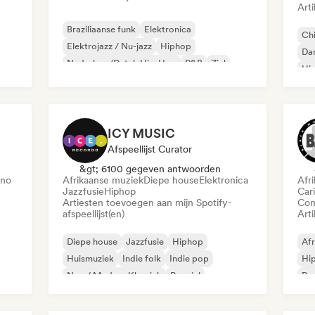
Arti
Braziliaanse funk
Elektronica
Chi
Elektrojazz / Nu-jazz
Hiphop
Da
Nederhop/Dutch Hip-Hop
R&B
Ziel
Hi
Beats / Lo-fi
ICY MUSIC
Afspeellijst Curator
&gt; 6100 gegeven antwoorden
ano
Afrikaanse muziek
Diepe house
Elektronica
Afr
Jazzfusie
Hiphop
Car
Artiesten toevoegen aan mijn Spotify-
Com
afspeellijst(en)
Arti
Diepe house
Jazzfusie
Hiphop
Af
Huismuziek
Indie folk
Indie pop
Hi
Neo / Modern Klassiek
Popziel
Rap