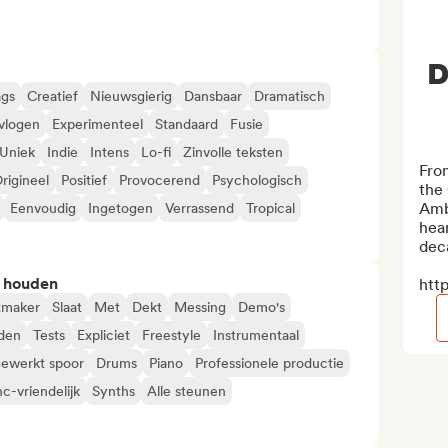
D
gs
Creatief
Nieuwsgierig
Dansbaar
Dramatisch
vlogen
Experimenteel
Standaard
Fusie
Uniek
Indie
Intens
Lo-fi
Zinvolle teksten
Fro
rigineel
Positief
Provocerend
Psychologisch
the 
Ambr
Eenvoudig
Ingetogen
Verrassend
Tropical
hear
deca
n houden
htt
tmaker
Slaat
Met
Dekt
Messing
Demo's
iden
Tests
Expliciet
Freestyle
Instrumentaal
ewerkt spoor
Drums
Piano
Professionele productie
c-vriendelijk
Synths
Alle steunen