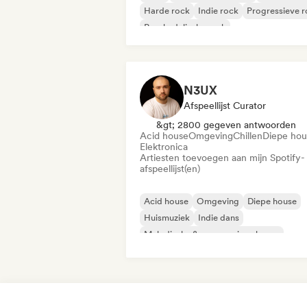
Harde rock
Indie rock
Progressieve 
Psychedelische rock
Rock & Roll / Klassieke rock
N3UX
Afspeellijst Curator
&gt; 2800 gegeven antwoorden
Acid house
Omgeving
Chillen
Diepe hou
Elektronica
Artiesten toevoegen aan mijn Spotify-
afspeellijst(en)
Acid house
Omgeving
Diepe house
Huismuziek
Indie dans
Melodische & progressieve house
Minimaal
Organische house / downte