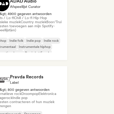
ADAD Audio
Afspeellijst Curator
&gt; 4900 gegeven antwoorden
s / Lo-fi
Chill / Lo-fi Hip-Hop
ssieke muziek
Country muziek
Boor/Trui
iesten toevoegen aan mijn Spotify-
eellijst(en)
phop
Indie folk
Indie pop
Indie rock
trumentaal
Instrumentale hiphop
ernationale rap
Rap in het Engels
Pravda Records
Label
&gt; 800 gegeven antwoorden
ernatieve rock
Droompop
Elektronica
agerock
Indie pop
iesten contracteren of hun muziek
brengen
ernatieve rock
Droompop