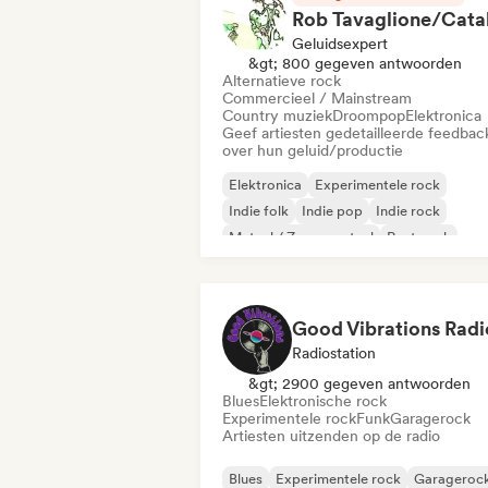
Geluidsexpert
&gt; 800 gegeven antwoorden
Alternatieve rock
Commercieel / Mainstream
Country muziek
Droompop
Elektronica
Geef artiesten gedetailleerde feedbac
over hun geluid/productie
Elektronica
Experimentele rock
Indie folk
Indie pop
Indie rock
Metaal / Zwaar metaal
Post punk
Rock & Roll / Klassieke rock
Good Vibrations Radi
Radiostation
&gt; 2900 gegeven antwoorden
Blues
Elektronische rock
Experimentele rock
Funk
Garagerock
Artiesten uitzenden op de radio
Blues
Experimentele rock
Garageroc