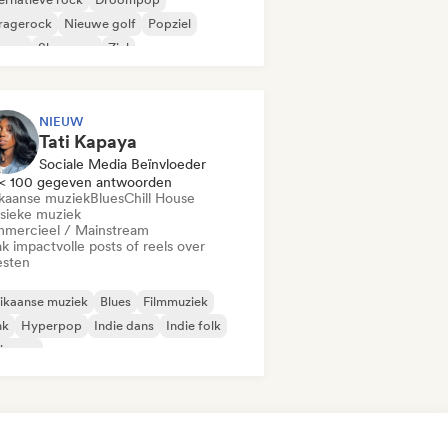
ragerock
Nieuwe golf
Popziel
ggae
Shoegaze
Ziel
NIEUW
Tati Kapaya
Sociale Media Beïnvloeder
< 100 gegeven antwoorden
ikaanse muziek
Blues
Chill House
ssieke muziek
mercieel / Mainstream
k impactvolle posts of reels over
esten
ikaanse muziek
Blues
Filmmuziek
nk
Hyperpop
Indie dans
Indie folk
ie pop