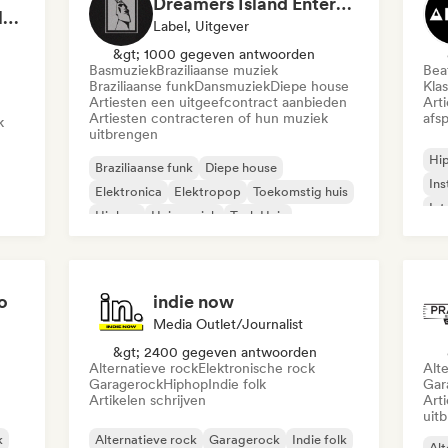
Dreamers Island Entertainment
Rob Tavaglione/Catalyst Recording
Label, Uitgever
&gt; 1000 gegeven antwoorden
Basmuziek
Braziliaanse muziek
Beat
Braziliaanse funk
Dansmuziek
Diepe house
Kla
Artiesten een uitgeefcontract aanbieden
Art
Artiesten contracteren of hun muziek
afsp
k
uitbrengen
Hi
Braziliaanse funk
Diepe house
Ins
Elektronica
Elektropop
Toekomstig huis
Int
Hiphop
Huismuziek
Tech Huis
o
indie now
Media Outlet/Journalist
&gt; 2400 gegeven antwoorden
Alternatieve rock
Elektronische rock
Alt
Garagerock
Hiphop
Indie folk
Gar
Artikelen schrijven
Art
uit
k
Alternatieve rock
Garagerock
Indie folk
Alt