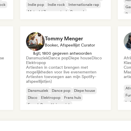
rock
Indie pop
Indie rock
Internationale rap
Ga
Metaal / Zwaar metaal
Poprock
Re
Tommy Menger
Booker, Afspeellijst Curator
&gt; 1800 gegeven antwoorden
se
Dansmuziek
Dance pop
Diepe house
Disco
Afr
Elektropop
Kla
Artiesten in contact brengen met
Com
mogelijkheden voor live evenementen
Maa
Artiesten toevoegen aan mijn Spotify-
arti
afspeellijst(en)
Afr
Dansmuziek
Dance pop
Diepe house
Fu
Disco
Elektropop
Frans huis
Ind
French Pop
Huismuziek
mpo