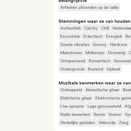
Belangrijkste
Artiesten uitzenden op de radio
Stemmingen waar ze van houden
Authentiek
Catchy
Chill
Hedendaa
Excentriek
Eclectisch
Energiek
Be
Goede vibraties
Groovy
Hardcore
Mainstream
Midtempo
Dromerig
O
Ontspannend
Romantisch
Sensueel
Ondergronds
Boeiend
Upbeat
Muzikale kenmerken waar ze va
Ontkoppeld
Akoestische gitaar
Bea
Elektrische gitaar
Elektronische gelu
Live opname
Lage getrouwheid
Afg
Radio bewerken
Remix
Snaren
Syn
Stedelijke geluiden
Videoclip
Zang