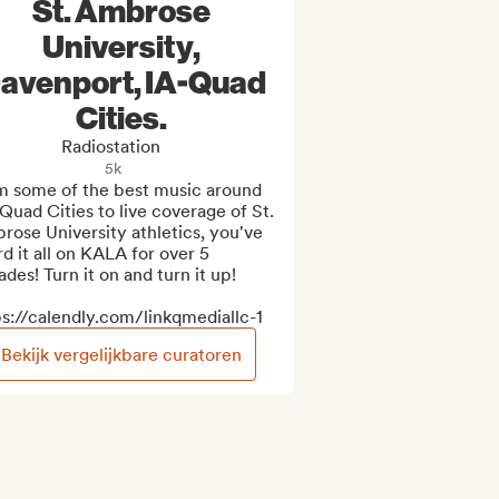
St. Ambrose
University,
avenport, IA-Quad
Cities.
Radiostation
5k
m some of the best music around 
Quad Cities to live coverage of St. 
ose University athletics, you've 
d it all on KALA for over 5 
des! Turn it on and turn it up!

ps://calendly.com/linkqmediallc-1
Bekijk vergelijkbare curatoren