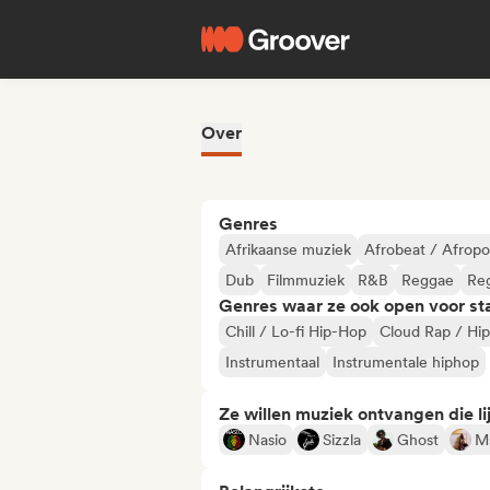
Over
Genres
Afrikaanse muziek
Afrobeat / Afrop
Dub
Filmmuziek
R&B
Reggae
Re
Genres waar ze ook open voor st
Chill / Lo-fi Hip-Hop
Cloud Rap / Hi
Instrumentaal
Instrumentale hiphop
Ze willen muziek ontvangen die lij
Nasio
Sizzla
Ghost
Ms