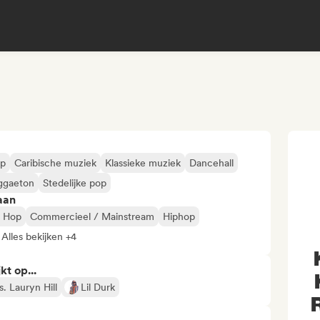
op
Caribische muziek
Klassieke muziek
Dancehall
ggaeton
Stedelijke pop
aan
p Hop
Commercieel / Mainstream
Hiphop
Alles bekijken +4
kt op...
. Lauryn Hill
Lil Durk