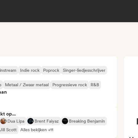
instream
Indie rock
Poprock
Singer-liedjesschrijver
p
Metaal / Zwaar metaal
Progressieve rock
R&B
aan
kt op...
Dua Lipa
Brent Faiyaz
Breaking Benjamin
Jill Scott
Alles bekijken +11