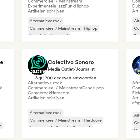
Commercieel / Mainstream
Com
Experimentele jazz
Funk
Hiphop
Dub
Artikelen schrijven
Arti
Alternatieve rock
Alt
Commercieel / Mainstream
Hiphop
Co
Indie folk
Indie rock
Fu
Metaal / Zwaar metaal
Poprock
Pu
Post punk
ve
Colectivo Sonoro
Media Outlet/Journalist
&gt; 700 gegeven antwoorden
Alternatieve rock
Afr
k
Commercieel / Mainstream
Dance pop
Com
Garagerock
Hardcore
Ele
Artikelen schrijven
Art
afsp
Alternatieve rock
Alt
Commercieel / Mainstream
Hardcore
Co
k
Indie pop
Indie rock
Pop-punk
Hy
Poprock
Reggae
Po