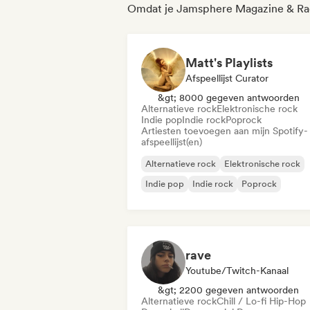
Omdat je Jamsphere Magazine & Rad
Matt's Playlists
Afspeellijst Curator
&gt; 8000 gegeven antwoorden
Alternatieve rock
Elektronische rock
Indie pop
Indie rock
Poprock
Artiesten toevoegen aan mijn Spotify-
afspeellijst(en)
Alternatieve rock
Elektronische rock
Indie pop
Indie rock
Poprock
rave
Youtube/Twitch-Kanaal
&gt; 2200 gegeven antwoorden
Alternatieve rock
Chill / Lo-fi Hip-Hop