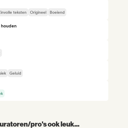
involle teksten
Origineel
Boeiend
n houden
t
siek
Geluid
ek
uratoren/pro's ook leuk...