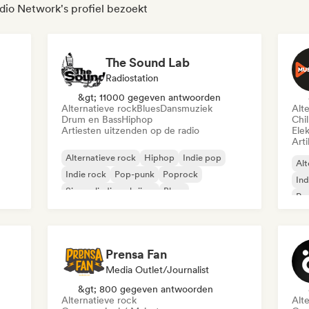
io Network's profiel bezoekt
The Sound Lab
Radiostation
&gt; 11000 gegeven antwoorden
Alternatieve rock
Blues
Dansmuziek
Alt
Drum en Bass
Hiphop
Chil
Artiesten uitzenden op de radio
Ele
Arti
Alternatieve rock
Hiphop
Indie pop
Alt
Indie rock
Pop-punk
Poprock
Ind
Singer-liedjesschrijver
Blues
Pro
Prensa Fan
Media Outlet/Journalist
&gt; 800 gegeven antwoorden
Alternatieve rock
Alt