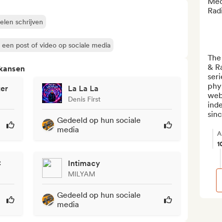
Med
Rad
kelen schrijven
een post of video op sociale media
The
& Ra
 kansen
seri
phy
ter
La La La
web 
Denis First
inde
sinc
Gedeeld op hun sociale
media
A
1
C
Intimacy
MILYAM
Gedeeld op hun sociale
media