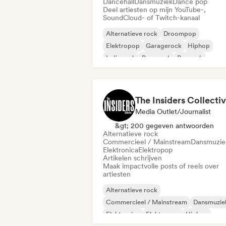
Dancehall
Dansmuziek
Dance pop
Deel artiesten op mijn YouTube-,
SoundCloud- of Twitch-kanaal
Alternatieve rock
Droompop
Elektropop
Garagerock
Hiphop
Indie rock
Pop-punk
Poprock
The Insiders Collecti
Media Outlet/Journalist
&gt; 200 gegeven antwoorden
Alternatieve rock
Commercieel / Mainstream
Dansmuzie
Elektronica
Elektropop
Artikelen schrijven
Maak impactvolle posts of reels over
artiesten
Alternatieve rock
Commercieel / Mainstream
Dansmuzie
Elektronica
Elektropop
Hiphop