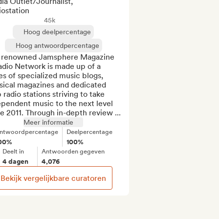
ia Outlet/Journalist,
iostation
45k
Hoog deelpercentage
Hoog antwoordpercentage
 renowned Jamsphere Magazine 
dio Network is made up of a 
es of specialized music blogs, 
sical magazines and dedicated 
radio stations striving to take 
pendent music to the next level 
e 2011. Through in-depth review ...
Meer informatie
ntwoordpercentage
Deelpercentage
00%
100%
Deelt in
Antwoorden gegeven
4 dagen
4,076
Bekijk vergelijkbare curatoren