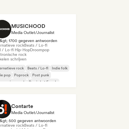
MUSICHOOD
Media Outlet/Journalist
&gt; 1700 gegeven antwoorden
ernatieve rock
Beats / Lo-fi
l / Lo-fi Hip-Hop
Droompop
ktronische rock
kelen schrijven
ernatieve rock
Beats / Lo-fi
Indie folk
ie pop
Poprock
Post punk
gressieve rock
Rap in het Engels
Contarte
Media Outlet/Journalist
&gt; 500 gegeven antwoorden
ernatieve rock
Beats / Lo-fi