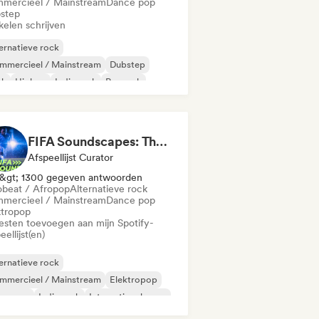
mercieel / Mainstream
Dance pop
step
kelen schrijven
ernatieve rock
mmercieel / Mainstream
Dubstep
nk
Hiphop
Indie rock
Poprock
nk rock
FIFA Soundscapes: The Ultimate Soundtrack ⚽️ Festival Indie, Electropop & Dance Anthems
Afspeellijst Curator
&gt; 1300 gegeven antwoorden
obeat / Afropop
Alternatieve rock
mercieel / Mainstream
Dance pop
ktropop
iesten toevoegen aan mijn Spotify-
eellijst(en)
ernatieve rock
mmercieel / Mainstream
Elektropop
perpop
Indie rock
Internationale pop
prock
Psychedelische pop