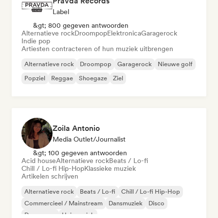
Pravda Records
Label
&gt; 800 gegeven antwoorden
Alternatieve rock
Droompop
Elektronica
Garagerock
Indie pop
Artiesten contracteren of hun muziek uitbrengen
Alternatieve rock
Droompop
Garagerock
Nieuwe golf
Popziel
Reggae
Shoegaze
Ziel
Zoila Antonio
Media Outlet/Journalist
&gt; 100 gegeven antwoorden
Acid house
Alternatieve rock
Beats / Lo-fi
Chill / Lo-fi Hip-Hop
Klassieke muziek
Artikelen schrijven
Alternatieve rock
Beats / Lo-fi
Chill / Lo-fi Hip-Hop
Commercieel / Mainstream
Dansmuziek
Disco
Droompop
Huismuziek