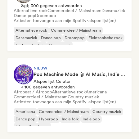
&gt; 300 gegeven antwoorden
Alternatieve rock
Commercieel / Mainstream
Dansmuziek
Dance pop
Droompop
Artiesten toevoegen aan mijn Spotify-afspeellijst(en)
Alternatieve rock
Commercieel / Mainstream
Dansmuziek
Dance pop
Droompop
Elektronische rock
Toekomstig huis
Garagerock
NIEUW
Pop Machine Mode 🤖 AI Music, Indie Pop & Dream Pop
Afspeellijst Curator
< 100 gegeven antwoorden
Afrobeat / Afropop
Alternatieve rock
Americana
Commercieel / Mainstream
Country muziek
Artiesten toevoegen aan mijn Spotify-afspeellijst(en)
Americana
Commercieel / Mainstream
Country muziek
Dance pop
Hyperpop
Indie folk
Indie pop
Internationale pop