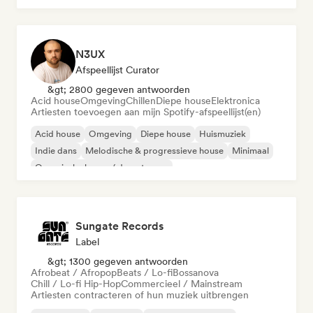
N3UX
Afspeellijst Curator
&gt; 2800 gegeven antwoorden
Acid house
Omgeving
Chillen
Diepe house
Elektronica
Artiesten toevoegen aan mijn Spotify-afspeellijst(en)
Acid house
Omgeving
Diepe house
Huismuziek
Indie dans
Melodische & progressieve house
Minimaal
Organische house / downtempo
Sungate Records
Label
&gt; 1300 gegeven antwoorden
Afrobeat / Afropop
Beats / Lo-fi
Bossanova
Chill / Lo-fi Hip-Hop
Commercieel / Mainstream
Artiesten contracteren of hun muziek uitbrengen