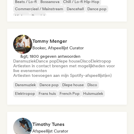
Beats / Lo-fi
Bossanova
Chill / Lo-fi Hip-Hop
Commercieel / Mainstream
Dancehall
Dance pop
Hiphop
Popziel
Tommy Menger
Booker, Afspeellijst Curator
&gt; 1800 gegeven antwoorden
Dansmuziek
Dance pop
Diepe house
Disco
Elektropop
Artiesten in contact brengen met mogelijkheden voor
live evenementen
Artiesten toevoegen aan mijn Spotify-afspeellijst(en)
Dansmuziek
Dance pop
Diepe house
Disco
Elektropop
Frans huis
French Pop
Huismuziek
Timothy Tunes
Afspeellijst Curator