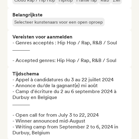
Cloud Rap / Hip Hop
Hiphop
Franse rap
R&B
Ziel
Belangrijkste
Selecteer kunstenaars voor een open oproep
Vereisten voor aanmelden
- Genres acceptés : Hip Hop / Rap, R&B / Soul

_______

- Accepted genres: Hip Hop / Rap, R&B / Soul
Tijdschema
- Appel à candidatures du 3 au 22 juillet 2024

- Annonce du/de la gagnant(e) mi août

- Camp d'écriture du 2 au 6 septembre 2024 à 
Durbuy en Belgique

_______

- Open call for from July 3 to 22, 2024

- Winner announced mid-August

- Writing camp from September 2 to 6, 2024 in 
Durbuy, Belgium