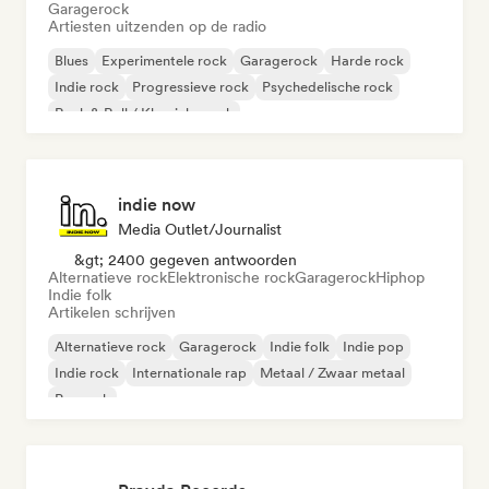
Garagerock
Artiesten uitzenden op de radio
Blues
Experimentele rock
Garagerock
Harde rock
Indie rock
Progressieve rock
Psychedelische rock
Rock & Roll / Klassieke rock
indie now
Media Outlet/Journalist
&gt; 2400 gegeven antwoorden
Alternatieve rock
Elektronische rock
Garagerock
Hiphop
Indie folk
Artikelen schrijven
Alternatieve rock
Garagerock
Indie folk
Indie pop
Indie rock
Internationale rap
Metaal / Zwaar metaal
Poprock