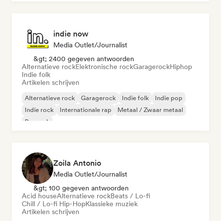
indie now
Media Outlet/Journalist
&gt; 2400 gegeven antwoorden
Alternatieve rock
Elektronische rock
Garagerock
Hiphop
Indie folk
Artikelen schrijven
Alternatieve rock
Garagerock
Indie folk
Indie pop
Indie rock
Internationale rap
Metaal / Zwaar metaal
Poprock
Zoila Antonio
Media Outlet/Journalist
&gt; 100 gegeven antwoorden
Acid house
Alternatieve rock
Beats / Lo-fi
Chill / Lo-fi Hip-Hop
Klassieke muziek
Artikelen schrijven