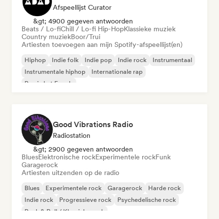
Afspeellijst Curator
&gt; 4900 gegeven antwoorden
Beats / Lo-fi
Chill / Lo-fi Hip-Hop
Klassieke muziek
Country muziek
Boor/Trui
Artiesten toevoegen aan mijn Spotify-afspeellijst(en)
Hiphop
Indie folk
Indie pop
Indie rock
Instrumentaal
Instrumentale hiphop
Internationale rap
Rap in het Engels
Good Vibrations Radio
Radiostation
&gt; 2900 gegeven antwoorden
Blues
Elektronische rock
Experimentele rock
Funk
Garagerock
Artiesten uitzenden op de radio
Blues
Experimentele rock
Garagerock
Harde rock
Indie rock
Progressieve rock
Psychedelische rock
Rock & Roll / Klassieke rock