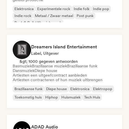
Elektronica
Experimentele rock
Indie folk
Indie pop
Indie rock
Metaal / Zwaar metaal
Post punk
Rock & Roll / Klassieke rock
Dreamers Island Entertainment
Label, Uitgever
&gt; 1000 gegeven antwoorden
Basmuziek
Braziliaanse muziek
Braziliaanse funk
Dansmuziek
Diepe house
Artiesten een uitgeefcontract aanbieden
Artiesten contracteren of hun muziek uitbrengen
Braziliaanse funk
Diepe house
Elektronica
Elektropop
Toekomstig huis
Hiphop
Huismuziek
Tech Huis
ADAD Audio