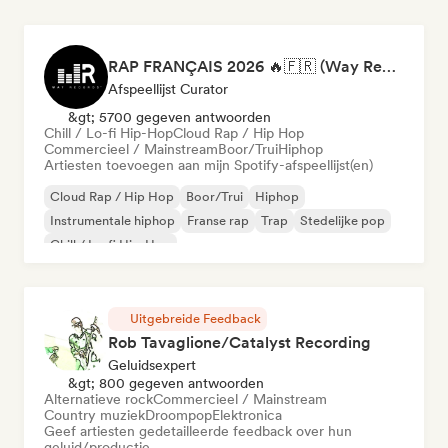
RAP FRANÇAIS 2026 🔥🇫🇷 (Way Records)
Afspeellijst Curator
&gt; 5700 gegeven antwoorden
Chill / Lo-fi Hip-Hop
Cloud Rap / Hip Hop
Commercieel / Mainstream
Boor/Trui
Hiphop
Artiesten toevoegen aan mijn Spotify-afspeellijst(en)
Cloud Rap / Hip Hop
Boor/Trui
Hiphop
Instrumentale hiphop
Franse rap
Trap
Stedelijke pop
Chill / Lo-fi Hip-Hop
Uitgebreide Feedback
Rob Tavaglione/Catalyst Recording
Geluidsexpert
&gt; 800 gegeven antwoorden
Alternatieve rock
Commercieel / Mainstream
Country muziek
Droompop
Elektronica
Geef artiesten gedetailleerde feedback over hun
geluid/productie