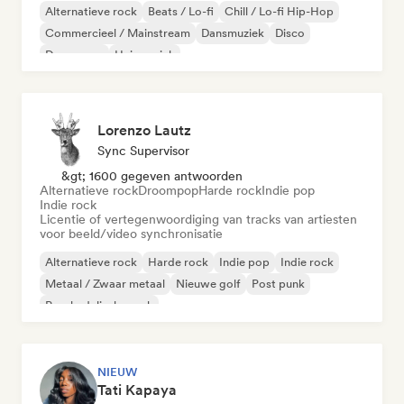
Alternatieve rock
Beats / Lo-fi
Chill / Lo-fi Hip-Hop
Commercieel / Mainstream
Dansmuziek
Disco
Droompop
Huismuziek
Lorenzo Lautz
Sync Supervisor
&gt; 1600 gegeven antwoorden
Alternatieve rock
Droompop
Harde rock
Indie pop
Indie rock
Licentie of vertegenwoordiging van tracks van artiesten
voor beeld/video synchronisatie
Alternatieve rock
Harde rock
Indie pop
Indie rock
Metaal / Zwaar metaal
Nieuwe golf
Post punk
Psychedelische rock
NIEUW
Tati Kapaya