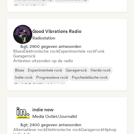
Rap in het Engels
Good Vibrations Radio
Radiostation
&gt; 2900 gegeven antwoorden
Blues
Elektronische rock
Experimentele rock
Funk
Garagerock
Artiesten uitzenden op de radio
Blues
Experimentele rock
Garagerock
Harde rock
Indie rock
Progressieve rock
Psychedelische rock
Rock & Roll / Klassieke rock
indie now
Media Outlet/Journalist
&gt; 2400 gegeven antwoorden
Alternatieve rock
Elektronische rock
Garagerock
Hiphop