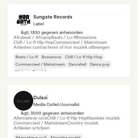
Sungate Records
Label
&gt; 1300 gegeven antwoorden
Afrobeat / Afropop
Beats / Lo-fi
Bossanova
Chill / Lo-fi Hip-Hop
Commercieel / Mainstream
Artiesten contracteren of hun muziek uitbrengen
Beats / Lo-fi
Bossanova
Chill / Lo-fi Hip-Hop
Commercieel / Mainstream
Dancehall
Dance pop
Hiphop
Popziel
Dulaxi
Media Outlet/Journalist
&gt; 3000 gegeven antwoorden
Alternatieve rock
Chill / Lo-fi Hip-Hop
Klassieke muziek
Commercieel / Mainstream
Country muziek
Artikelen schrijven
Alternatieve rock
Klassieke muziek