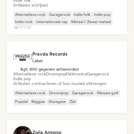
Indie folk
Artikelen schrijven
Alternatieve rock
Garagerock
Indie folk
Indie pop
Indie rock
Internationale rap
Metaal / Zwaar metaal
Poprock
Pravda Records
Label
&gt; 800 gegeven antwoorden
Alternatieve rock
Droompop
Elektronica
Garagerock
Indie pop
Artiesten contracteren of hun muziek uitbrengen
Alternatieve rock
Droompop
Garagerock
Nieuwe golf
Popziel
Reggae
Shoegaze
Ziel
Zoila Antonio