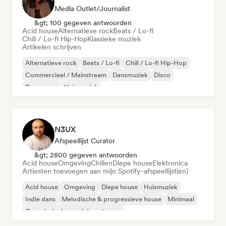
Media Outlet/Journalist
&gt; 100 gegeven antwoorden
Acid house
Alternatieve rock
Beats / Lo-fi
Chill / Lo-fi Hip-Hop
Klassieke muziek
Artikelen schrijven
Alternatieve rock
Beats / Lo-fi
Chill / Lo-fi Hip-Hop
Commercieel / Mainstream
Dansmuziek
Disco
Droompop
Huismuziek
N3UX
Afspeellijst Curator
&gt; 2800 gegeven antwoorden
Acid house
Omgeving
Chillen
Diepe house
Elektronica
Artiesten toevoegen aan mijn Spotify-afspeellijst(en)
Acid house
Omgeving
Diepe house
Huismuziek
Indie dans
Melodische & progressieve house
Minimaal
Organische house / downtempo