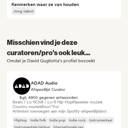
Kenmerken waar ze van houden
Jong talent
Misschien vind je deze
curatoren/pro's ook leuk...
Omdat je David Gugliotta's profiel bezoekt
ADAD Audio
Afspeellijst Curator
&gt; 4900 gegeven antwoorden
Beats / Lo-fi
Chill / Lo-fi Hip-Hop
Klassieke muziek
Country muziek
Boor/Trui
Artiesten toevoegen aan mijn Spotify-afspeellijst(en)
Hiphop
Indie folk
Indie pop
Indie rock
Instrumentaal
Instrumentale hiphop
Internationale rap