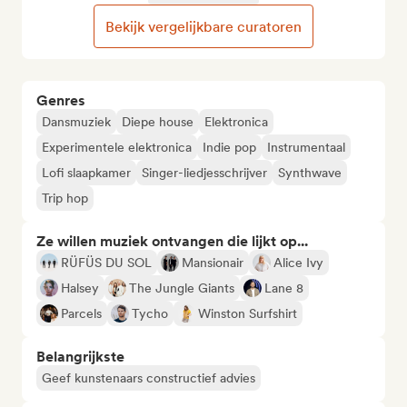
Bekijk vergelijkbare curatoren
Genres
Dansmuziek
Diepe house
Elektronica
Experimentele elektronica
Indie pop
Instrumentaal
Lofi slaapkamer
Singer-liedjesschrijver
Synthwave
Trip hop
Ze willen muziek ontvangen die lijkt op...
RÜFÜS DU SOL
Mansionair
Alice Ivy
Halsey
The Jungle Giants
Lane 8
Parcels
Tycho
Winston Surfshirt
Belangrijkste
Geef kunstenaars constructief advies