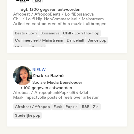
Label
&gt; 1300 gegeven antwoorden
Afrobeat / Afropop
Beats / Lo-fi
Bossanova
Chill / Lo-fi Hip-Hop
Commercieel / Mainstream
Artiesten contracteren of hun muziek uitbrengen
Beats / Lo-fi
Bossanova
Chill / Lo-fi Hip-Hop
Commercieel / Mainstream
Dancehall
Dance pop
Hiphop
Popziel
NIEUW
Zhakira Razhé
Sociale Media Beïnvloeder
< 100 gegeven antwoorden
Afrobeat / Afropop
Funk
Popziel
R&B
Ziel
Maak impactvolle posts of reels over artiesten
Afrobeat / Afropop
Funk
Popziel
R&B
Ziel
Stedelijke pop