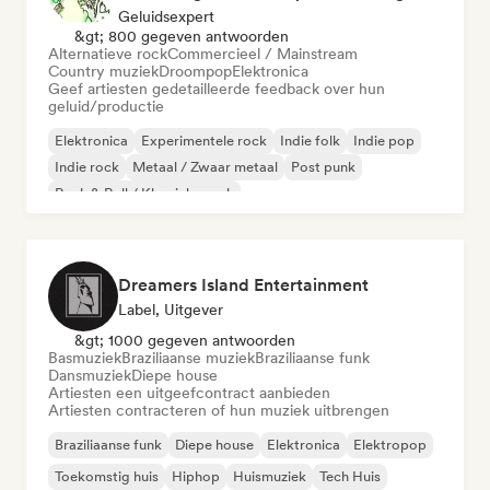
Geluidsexpert
&gt; 800 gegeven antwoorden
Alternatieve rock
Commercieel / Mainstream
Country muziek
Droompop
Elektronica
Geef artiesten gedetailleerde feedback over hun
geluid/productie
Elektronica
Experimentele rock
Indie folk
Indie pop
Indie rock
Metaal / Zwaar metaal
Post punk
Rock & Roll / Klassieke rock
Dreamers Island Entertainment
Label, Uitgever
&gt; 1000 gegeven antwoorden
Basmuziek
Braziliaanse muziek
Braziliaanse funk
Dansmuziek
Diepe house
Artiesten een uitgeefcontract aanbieden
Artiesten contracteren of hun muziek uitbrengen
Braziliaanse funk
Diepe house
Elektronica
Elektropop
Toekomstig huis
Hiphop
Huismuziek
Tech Huis