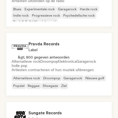
Artiesten uitzenden op de radio
Blues
Experimentele rock
Garagerock
Harde rock
Indie rock
Progressieve rock
Psychedelische rock
Rock & Roll / Klassieke rock
Pravda Records
Label
&gt; 800 gegeven antwoorden
Alternatieve rock
Droompop
Elektronica
Garagerock
Indie pop
Artiesten contracteren of hun muziek uitbrengen
Alternatieve rock
Droompop
Garagerock
Nieuwe golf
Popziel
Reggae
Shoegaze
Ziel
Sungate Records