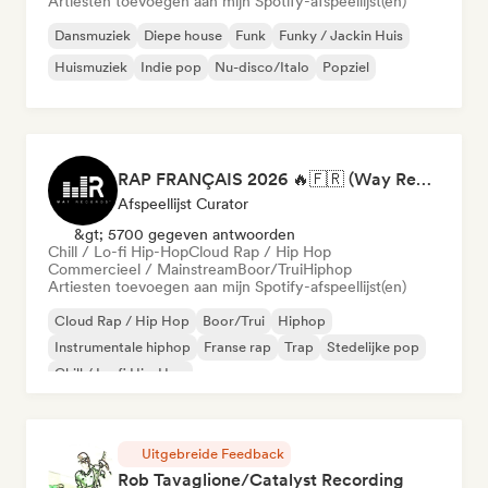
Artiesten toevoegen aan mijn Spotify-afspeellijst(en)
Dansmuziek
Diepe house
Funk
Funky / Jackin Huis
Huismuziek
Indie pop
Nu-disco/Italo
Popziel
RAP FRANÇAIS 2026 🔥🇫🇷 (Way Records)
Afspeellijst Curator
&gt; 5700 gegeven antwoorden
Chill / Lo-fi Hip-Hop
Cloud Rap / Hip Hop
Commercieel / Mainstream
Boor/Trui
Hiphop
Artiesten toevoegen aan mijn Spotify-afspeellijst(en)
Cloud Rap / Hip Hop
Boor/Trui
Hiphop
Instrumentale hiphop
Franse rap
Trap
Stedelijke pop
Chill / Lo-fi Hip-Hop
Uitgebreide Feedback
Rob Tavaglione/Catalyst Recording