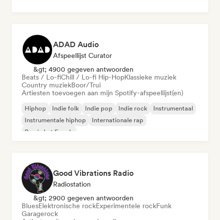
ADAD Audio
Afspeellijst Curator
&gt; 4900 gegeven antwoorden
Beats / Lo-fi
Chill / Lo-fi Hip-Hop
Klassieke muziek
Country muziek
Boor/Trui
Artiesten toevoegen aan mijn Spotify-afspeellijst(en)
Hiphop
Indie folk
Indie pop
Indie rock
Instrumentaal
Instrumentale hiphop
Internationale rap
Rap in het Engels
Good Vibrations Radio
Radiostation
&gt; 2900 gegeven antwoorden
Blues
Elektronische rock
Experimentele rock
Funk
Garagerock