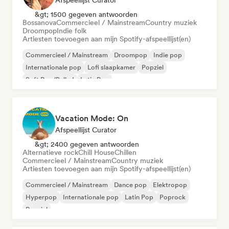
Afspeellijst Curator
&gt; 1500 gegeven antwoorden
Bossanova
Commercieel / Mainstream
Country muziek
Droompop
Indie folk
Artiesten toevoegen aan mijn Spotify-afspeellijst(en)
Commercieel / Mainstream
Droompop
Indie pop
Internationale pop
Lofi slaapkamer
Popziel
Soft Pop/Ballad
Latin Pop
Vacation Mode: On
Afspeellijst Curator
&gt; 2400 gegeven antwoorden
Alternatieve rock
Chill House
Chillen
Commercieel / Mainstream
Country muziek
Artiesten toevoegen aan mijn Spotify-afspeellijst(en)
Commercieel / Mainstream
Dance pop
Elektropop
Hyperpop
Internationale pop
Latin Pop
Poprock
Popziel