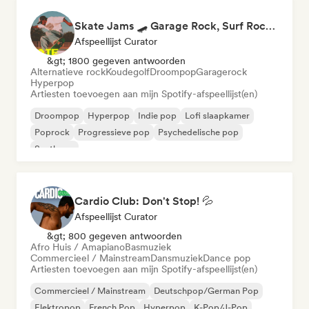
Skate Jams 🛹 Garage Rock, Surf Rock & Neo-Psych
Afspeellijst Curator
&gt; 1800 gegeven antwoorden
Alternatieve rock
Koudegolf
Droompop
Garagerock
Hyperpop
Artiesten toevoegen aan mijn Spotify-afspeellijst(en)
Droompop
Hyperpop
Indie pop
Lofi slaapkamer
Poprock
Progressieve pop
Psychedelische pop
Synthpop
Cardio Club: Don't Stop! 💦
Afspeellijst Curator
&gt; 800 gegeven antwoorden
Afro Huis / Amapiano
Basmuziek
Commercieel / Mainstream
Dansmuziek
Dance pop
Artiesten toevoegen aan mijn Spotify-afspeellijst(en)
Commercieel / Mainstream
Deutschpop/German Pop
Elektropop
French Pop
Hyperpop
K-Pop/J-Pop