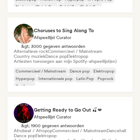
Nederpop/Dutch Pop
Polski Pop/Polish Pop
Choruses to Sing Along To
Afspeellijst Curator
&gt; 3000 gegeven antwoorden
Alternatieve rock
Commercieel / Mainstream
Country muziek
Dance pop
Elektropop
Artiesten toevoegen aan mijn Spotify-afspeellijst(en)
Commercieel / Mainstream
Dance pop
Elektropop
Hyperpop
Internationale pop
Latin Pop
Poprock
Synthpop
Getting Ready to Go Out 🍒💋
Afspeellijst Curator
&gt; 1900 gegeven antwoorden
Afrobeat / Afropop
Commercieel / Mainstream
Dancehall
Dance pop
Elektropop