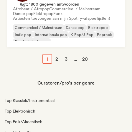
&gt; 1800 gegeven antwoorden
Afrobeat / Afropop
Commercieel / Mainstream
Dance pop
Elektropop
Funk
Artiesten toevoegen aan mijn Spotify-afspeellijst(en)
Commercieel / Mainstream
Dance pop
Elektropop
Indie pop
Internationale pop
K-Pop/J-Pop
Poprock
Psychedelische pop
1
2
3
...
20
Curatoren/pro's per genre
Top Klassiek/Instrumentaal
Top Elektronisch
Top Folk/Akoestisch