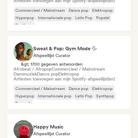
Artiesten toevoegen aan mijn Spotify-afspeellijst(en)
Commercieel / Mainstream
Dance pop
Elektropop
Hyperpop
Internationale pop
Latin Pop
Popziel
Synthpop
Sweat & Pop: Gym Mode 💦
Afspeellijst Curator
&gt; 1700 gegeven antwoorden
Afrobeat / Afropop
Commercieel / Mainstream
Dansmuziek
Dance pop
Elektropop
Artiesten toevoegen aan mijn Spotify-afspeellijst(en)
Commercieel / Mainstream
Dance pop
Elektropop
Hyperpop
Internationale pop
Latin Pop
Synthpop
Poprock
Happy Music
Afspeellijst Curator