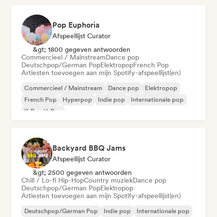
Pop Euphoria
Afspeellijst Curator
&gt; 1800 gegeven antwoorden
Commercieel / Mainstream
Dance pop
Deutschpop/German Pop
Elektropop
French Pop
Artiesten toevoegen aan mijn Spotify-afspeellijst(en)
Commercieel / Mainstream
Dance pop
Elektropop
French Pop
Hyperpop
Indie pop
Internationale pop
K-Pop/J-Pop
Backyard BBQ Jams
Afspeellijst Curator
&gt; 2500 gegeven antwoorden
Chill / Lo-fi Hip-Hop
Country muziek
Dance pop
Deutschpop/German Pop
Elektropop
Artiesten toevoegen aan mijn Spotify-afspeellijst(en)
Deutschpop/German Pop
Indie pop
Internationale pop