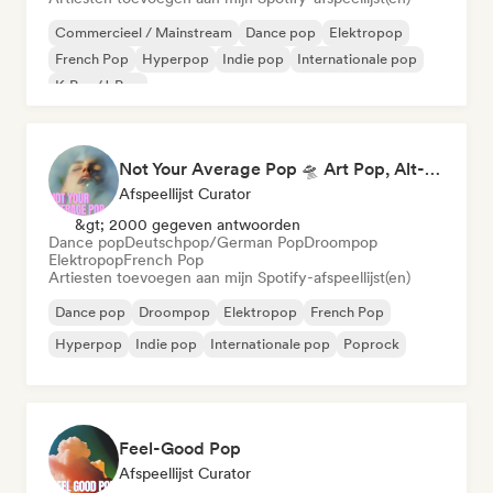
Commercieel / Mainstream
Dance pop
Elektropop
French Pop
Hyperpop
Indie pop
Internationale pop
K-Pop/J-Pop
Not Your Average Pop 🛸 Art Pop, Alt-Pop & Indie Pop
Afspeellijst Curator
&gt; 2000 gegeven antwoorden
Dance pop
Deutschpop/German Pop
Droompop
Elektropop
French Pop
Artiesten toevoegen aan mijn Spotify-afspeellijst(en)
Dance pop
Droompop
Elektropop
French Pop
Hyperpop
Indie pop
Internationale pop
Poprock
Feel-Good Pop
Afspeellijst Curator