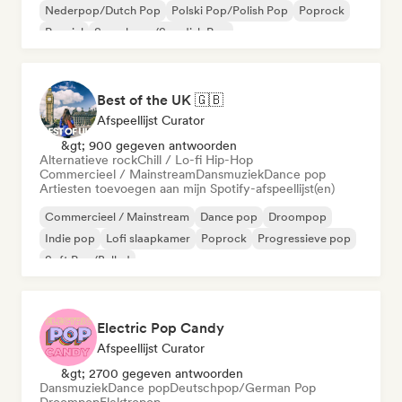
Nederpop/Dutch Pop
Polski Pop/Polish Pop
Poprock
Popziel
Svenskpop/Swedish Pop
Best of the UK 🇬🇧
Afspeellijst Curator
&gt; 900 gegeven antwoorden
Alternatieve rock
Chill / Lo-fi Hip-Hop
Commercieel / Mainstream
Dansmuziek
Dance pop
Artiesten toevoegen aan mijn Spotify-afspeellijst(en)
Commercieel / Mainstream
Dance pop
Droompop
Indie pop
Lofi slaapkamer
Poprock
Progressieve pop
Soft Pop/Ballad
Electric Pop Candy
Afspeellijst Curator
&gt; 2700 gegeven antwoorden
Dansmuziek
Dance pop
Deutschpop/German Pop