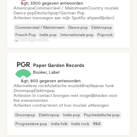
&gt; 3300 gegeven antwoorden
Americana
Commercieel / Mainstream
Country muziek
Dance pop
Deutschpop/German Pop
Artiesten toevoegen aan mijn Spotify-afspeellijst(en)
Commercieel / Mainstream
Dance pop
Elektropop
French Pop
Indie pop
Internationale pop
Poprock
Progressieve pop
Paper Garden Records
Booker, Label
&gt; 800 gegeven antwoorden
Alternatieve rock
Aziatische muziek
Braziliaanse funk
Droompop
Elektropop
Artiesten in contact brengen met mogelijkheden voor
live evenementen
Artiesten contracteren of hun muziek uitbrengen
Droompop
Elektropop
Indie pop
Psychedelische pop
Progressieve pop
Indie folk
Indie rock
R&B