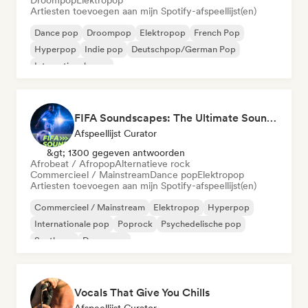
Droompop
Elektropop
Artiesten toevoegen aan mijn Spotify-afspeellijst(en)
Dance pop
Droompop
Elektropop
French Pop
Hyperpop
Indie pop
Deutschpop/German Pop
Internationale pop
FIFA Soundscapes: The Ultimate Soundtrack ⚽️ Festival Indie, Electropop & Dance Anthems
Afspeellijst Curator
&gt; 1300 gegeven antwoorden
Afrobeat / Afropop
Alternatieve rock
Commercieel / Mainstream
Dance pop
Elektropop
Artiesten toevoegen aan mijn Spotify-afspeellijst(en)
Commercieel / Mainstream
Elektropop
Hyperpop
Internationale pop
Poprock
Psychedelische pop
Synthpop
Dance pop
Vocals That Give You Chills