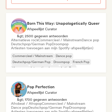
Born This Way: Unapologetically Queer
Afspeellijst Curator
&gt; 2500 gegeven antwoorden
Alternatieve rock
Commercieel / Mainstream
Dance pop
Deutschpop/German Pop
Droompop
Artiesten toevoegen aan mijn Spotify-afspeellijst(en)
Commercieel / Mainstream
Dance pop
Deutschpop/German Pop
Droompop
French Pop
Hyperpop
Internationale pop
Latin Pop
Pop Perfection
Afspeellijst Curator
&gt; 1700 gegeven antwoorden
Afrobeat / Afropop
Commercieel / Mainstream
Dance pop
Deutschpop/German Pop
Droompop
Artiesten toevoegen aan mijn Spotify-afspeellijst(en)