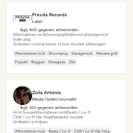
Pravda Records
Label
&gt; 800 gegeven antwoorden
Alternatieve rock
Droompop
Elektronica
Garagerock
Indie pop
Artiesten contracteren of hun muziek uitbrengen
Alternatieve rock
Droompop
Garagerock
Nieuwe golf
Popziel
Reggae
Shoegaze
Ziel
Zoila Antonio
Media Outlet/Journalist
&gt; 100 gegeven antwoorden
Acid house
Alternatieve rock
Beats / Lo-fi
Chill / Lo-fi Hip-Hop
Klassieke muziek
Artikelen schrijven
Alternatieve rock
Beats / Lo-fi
Chill / Lo-fi Hip-Hop