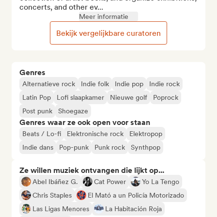
concerts, and other ev...
Meer informatie
Bekijk vergelijkbare curatoren
Genres
Alternatieve rock
Indie folk
Indie pop
Indie rock
Latin Pop
Lofi slaapkamer
Nieuwe golf
Poprock
Post punk
Shoegaze
Genres waar ze ook open voor staan
Beats / Lo-fi
Elektronische rock
Elektropop
Indie dans
Pop-punk
Punk rock
Synthpop
Ze willen muziek ontvangen die lijkt op...
Abel Ibáñez G.
Cat Power
Yo La Tengo
Chris Staples
El Mató a un Policía Motorizado
Las Ligas Menores
La Habitación Roja