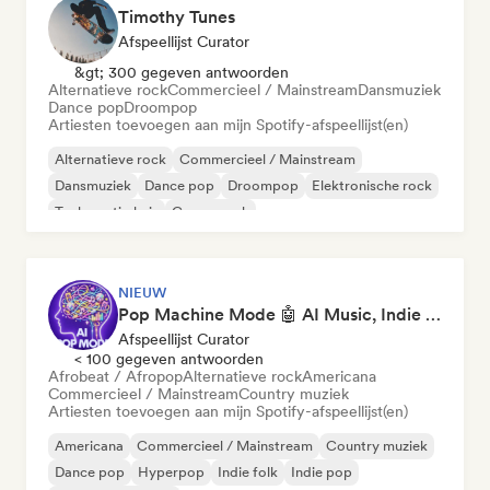
Timothy Tunes
Afspeellijst Curator
&gt; 300 gegeven antwoorden
Alternatieve rock
Commercieel / Mainstream
Dansmuziek
Dance pop
Droompop
Artiesten toevoegen aan mijn Spotify-afspeellijst(en)
Alternatieve rock
Commercieel / Mainstream
Dansmuziek
Dance pop
Droompop
Elektronische rock
Toekomstig huis
Garagerock
NIEUW
Pop Machine Mode 🤖 AI Music, Indie Pop & Dream Pop
Afspeellijst Curator
< 100 gegeven antwoorden
Afrobeat / Afropop
Alternatieve rock
Americana
Commercieel / Mainstream
Country muziek
Artiesten toevoegen aan mijn Spotify-afspeellijst(en)
Americana
Commercieel / Mainstream
Country muziek
Dance pop
Hyperpop
Indie folk
Indie pop