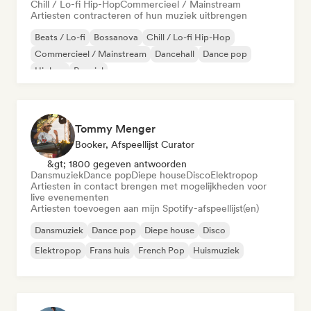
Chill / Lo-fi Hip-Hop
Commercieel / Mainstream
Artiesten contracteren of hun muziek uitbrengen
Beats / Lo-fi
Bossanova
Chill / Lo-fi Hip-Hop
Commercieel / Mainstream
Dancehall
Dance pop
Hiphop
Popziel
Tommy Menger
Booker, Afspeellijst Curator
&gt; 1800 gegeven antwoorden
Dansmuziek
Dance pop
Diepe house
Disco
Elektropop
Artiesten in contact brengen met mogelijkheden voor
live evenementen
Artiesten toevoegen aan mijn Spotify-afspeellijst(en)
Dansmuziek
Dance pop
Diepe house
Disco
Elektropop
Frans huis
French Pop
Huismuziek