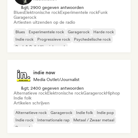
&gt; 2900 gegeven antwoorden
Blues
Elektronische rock
Experimentele rock
Funk
Garagerock
Artiesten uitzenden op de radio
Blues
Experimentele rock
Garagerock
Harde rock
Indie rock
Progressieve rock
Psychedelische rock
Rock & Roll / Klassieke rock
indie now
Media Outlet/Journalist
&gt; 2400 gegeven antwoorden
Alternatieve rock
Elektronische rock
Garagerock
Hiphop
Indie folk
Artikelen schrijven
Alternatieve rock
Garagerock
Indie folk
Indie pop
Indie rock
Internationale rap
Metaal / Zwaar metaal
Poprock