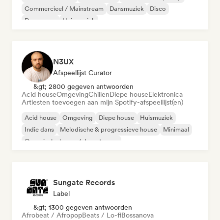
Commercieel / Mainstream
Dansmuziek
Disco
Droompop
Huismuziek
N3UX
Afspeellijst Curator
&gt; 2800 gegeven antwoorden
Acid house
Omgeving
Chillen
Diepe house
Elektronica
Artiesten toevoegen aan mijn Spotify-afspeellijst(en)
Acid house
Omgeving
Diepe house
Huismuziek
Indie dans
Melodische & progressieve house
Minimaal
Organische house / downtempo
Sungate Records
Label
&gt; 1300 gegeven antwoorden
Afrobeat / Afropop
Beats / Lo-fi
Bossanova