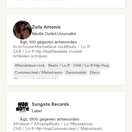
Zoila Antonio
Media Outlet/Journalist
&gt; 100 gegeven antwoorden
Acid house
Alternatieve rock
Beats / Lo-fi
Chill / Lo-fi Hip-Hop
Klassieke muziek
Artikelen schrijven
Alternatieve rock
Beats / Lo-fi
Chill / Lo-fi Hip-Hop
Commercieel / Mainstream
Dansmuziek
Disco
Droompop
Huismuziek
Sungate Records
Label
&gt; 1300 gegeven antwoorden
Afrobeat / Afropop
Beats / Lo-fi
Bossanova
Chill / Lo-fi Hip-Hop
Commercieel / Mainstream