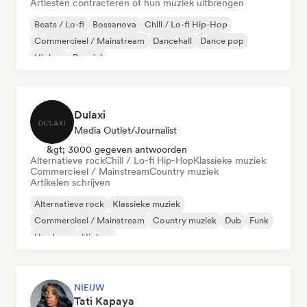
Artiesten contracteren of hun muziek uitbrengen
Beats / Lo-fi
Bossanova
Chill / Lo-fi Hip-Hop
Commercieel / Mainstream
Dancehall
Dance pop
Hiphop
Popziel
Dulaxi
Media Outlet/Journalist
&gt; 3000 gegeven antwoorden
Alternatieve rock
Chill / Lo-fi Hip-Hop
Klassieke muziek
Commercieel / Mainstream
Country muziek
Artikelen schrijven
Alternatieve rock
Klassieke muziek
Commercieel / Mainstream
Country muziek
Dub
Funk
Hardcore
Hiphop
NIEUW
Tati Kapaya