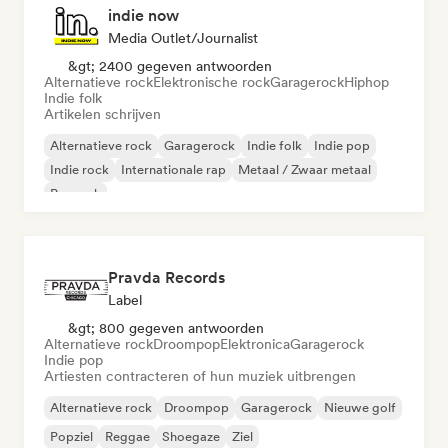
indie now
Media Outlet/Journalist
&gt; 2400 gegeven antwoorden
Alternatieve rock
Elektronische rock
Garagerock
Hiphop
Indie folk
Artikelen schrijven
Alternatieve rock
Garagerock
Indie folk
Indie pop
Indie rock
Internationale rap
Metaal / Zwaar metaal
Poprock
Pravda Records
Label
&gt; 800 gegeven antwoorden
Alternatieve rock
Droompop
Elektronica
Garagerock
Indie pop
Artiesten contracteren of hun muziek uitbrengen
Alternatieve rock
Droompop
Garagerock
Nieuwe golf
Popziel
Reggae
Shoegaze
Ziel