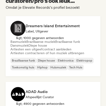
curatoren/pro's ook leuk...
Omdat je Elevate Records's profiel bezoekt
Dreamers Island Entertainment
Label, Uitgever
&gt; 1000 gegeven antwoorden
Basmuziek
Braziliaanse muziek
Braziliaanse funk
Dansmuziek
Diepe house
Artiesten een uitgeefcontract aanbieden
Artiesten contracteren of hun muziek uitbrengen
Braziliaanse funk
Diepe house
Elektronica
Elektropop
Toekomstig huis
Hiphop
Huismuziek
Tech Huis
ADAD Audio
Afspeellijst Curator
&gt; 4900 gegeven antwoorden