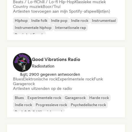
Beats / Lo-fi
Chill / Lo-fi Hip-Hop
Klassieke muziek
Country muziek
Boor/Trui
Artiesten toevoegen aan mijn Spotify-afspeellijst(en)
Hiphop
Indie folk
Indie pop
Indie rock
Instrumentaal
Instrumentale hiphop
Internationale rap
Rap in het Engels
Good Vibrations Radio
Radiostation
&gt; 2900 gegeven antwoorden
Blues
Elektronische rock
Experimentele rock
Funk
Garagerock
Artiesten uitzenden op de radio
Blues
Experimentele rock
Garagerock
Harde rock
Indie rock
Progressieve rock
Psychedelische rock
Rock & Roll / Klassieke rock