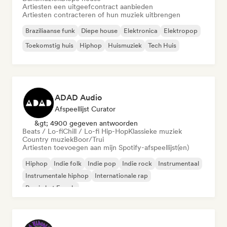
Artiesten een uitgeefcontract aanbieden
Artiesten contracteren of hun muziek uitbrengen
Braziliaanse funk
Diepe house
Elektronica
Elektropop
Toekomstig huis
Hiphop
Huismuziek
Tech Huis
ADAD Audio
Afspeellijst Curator
&gt; 4900 gegeven antwoorden
Beats / Lo-fi
Chill / Lo-fi Hip-Hop
Klassieke muziek
Country muziek
Boor/Trui
Artiesten toevoegen aan mijn Spotify-afspeellijst(en)
Hiphop
Indie folk
Indie pop
Indie rock
Instrumentaal
Instrumentale hiphop
Internationale rap
Rap in het Engels