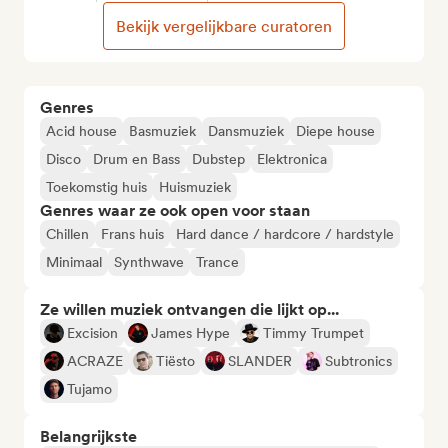
Bekijk vergelijkbare curatoren
Genres
Acid house
Basmuziek
Dansmuziek
Diepe house
Disco
Drum en Bass
Dubstep
Elektronica
Toekomstig huis
Huismuziek
Genres waar ze ook open voor staan
Chillen
Frans huis
Hard dance / hardcore / hardstyle
Minimaal
Synthwave
Trance
Ze willen muziek ontvangen die lijkt op...
Excision
James Hype
Timmy Trumpet
ACRAZE
Tiësto
SLANDER
Subtronics
Tujamo
Belangrijkste