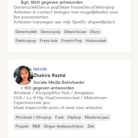
&gt; 1800 gegeven antwoorden
Dansmuziek
Dance pop
Diepe house
Disco
Elektropop
Artiesten in contact brengen met mogelijkheden voor
live evenementen
Artiesten toevoegen aan mijn Spotify-afspeellijst(en)
Dansmuziek
Dance pop
Diepe house
Disco
Elektropop
Frans huis
French Pop
Huismuziek
NIEUW
Zhakira Razhé
Sociale Media Beïnvloeder
< 100 gegeven antwoorden
Afrobeat / Afropop
Afro Huis / Amapiano
Chill / Lo-fi Hip-Hop
Commercieel / Mainstream
Experimentele jazz
Maak impactvolle posts of reels over artiesten
Afrobeat / Afropop
Funk
Hiphop
Moderne jazz
Popziel
R&B
Singer-liedjesschrijver
Ziel