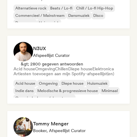
Alternatieve rock
Beats / Lo-fi
Chill / Lo-fi Hip-Hop
Commercieel / Mainstream
Dansmuziek
Disco
Droompop
Huismuziek
N3UX
Afspeellijst Curator
&gt; 2800 gegeven antwoorden
Acid house
Omgeving
Chillen
Diepe house
Elektronica
Artiesten toevoegen aan mijn Spotify-afspeellijst(en)
Acid house
Omgeving
Diepe house
Huismuziek
Indie dans
Melodische & progressieve house
Minimaal
Organische house / downtempo
Tommy Menger
Booker, Afspeellijst Curator