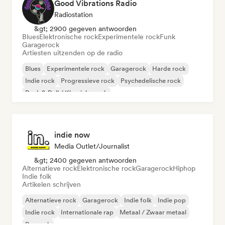
Good Vibrations Radio
Radiostation
&gt; 2900 gegeven antwoorden
Blues
Elektronische rock
Experimentele rock
Funk
Garagerock
Artiesten uitzenden op de radio
Blues
Experimentele rock
Garagerock
Harde rock
Indie rock
Progressieve rock
Psychedelische rock
Rock & Roll / Klassieke rock
indie now
Media Outlet/Journalist
&gt; 2400 gegeven antwoorden
Alternatieve rock
Elektronische rock
Garagerock
Hiphop
Indie folk
Artikelen schrijven
Alternatieve rock
Garagerock
Indie folk
Indie pop
Indie rock
Internationale rap
Metaal / Zwaar metaal
Poprock