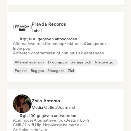
Pravda Records
Label
&gt; 800 gegeven antwoorden
Alternatieve rock
Droompop
Elektronica
Garagerock
Indie pop
Artiesten contracteren of hun muziek uitbrengen
Alternatieve rock
Droompop
Garagerock
Nieuwe golf
Popziel
Reggae
Shoegaze
Ziel
Zoila Antonio
Media Outlet/Journalist
&gt; 100 gegeven antwoorden
Acid house
Alternatieve rock
Beats / Lo-fi
Chill / Lo-fi Hip-Hop
Klassieke muziek
Artikelen schrijven