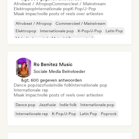
Afrobeat / Afropop
Commercieel / Mainstream
Elektropop
Internationale pop
K-Pop/J-Pop
Maak impactvolle posts of reels over artiesten
Afrobeat / Afropop
Commercieel / Mainstream
Elektropop
Internationale pop
K-Pop/J-Pop
Latin Pop
Melodische metal
Metaal / Zwaar metaal
Ro Benitez Music
Sociale Media Beïnvloeder
&gt; 600 gegeven antwoorden
Dance pop
Jazzfusie
Indie folk
Internationale pop
Internationale rap
Maak impactvolle posts of reels over artiesten
Dance pop
Jazzfusie
Indie folk
Internationale pop
Internationale rap
K-Pop/J-Pop
Latin Pop
Poprock