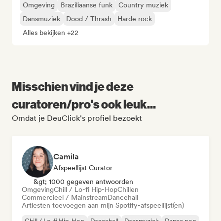
Omgeving
Braziliaanse funk
Country muziek
Dansmuziek
Dood / Thrash
Harde rock
Alles bekijken +22
Misschien vind je deze
curatoren/pro's ook leuk...
Omdat je DeuClick's profiel bezoekt
Camila
Afspeellijst Curator
&gt; 1000 gegeven antwoorden
Omgeving
Chill / Lo-fi Hip-Hop
Chillen
Commercieel / Mainstream
Dancehall
Artiesten toevoegen aan mijn Spotify-afspeellijst(en)
Chill / Lo-fi Hip-Hop
Dancehall
Dansmuziek
Dance pop