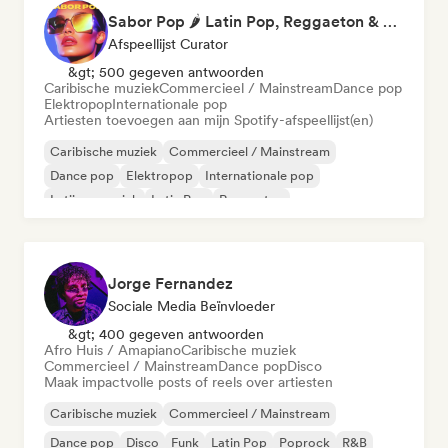
Sabor Pop 🌶️ Latin Pop, Reggaeton & Latin Club Hits
Afspeellijst Curator
&gt; 500 gegeven antwoorden
Caribische muziek
Commercieel / Mainstream
Dance pop
Elektropop
Internationale pop
Artiesten toevoegen aan mijn Spotify-afspeellijst(en)
Caribische muziek
Commercieel / Mainstream
Dance pop
Elektropop
Internationale pop
Latijnse muziek
Latin Pop
Reggaeton
Jorge Fernandez
Sociale Media Beïnvloeder
&gt; 400 gegeven antwoorden
Afro Huis / Amapiano
Caribische muziek
Commercieel / Mainstream
Dance pop
Disco
Maak impactvolle posts of reels over artiesten
Caribische muziek
Commercieel / Mainstream
Dance pop
Disco
Funk
Latin Pop
Poprock
R&B