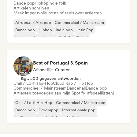
Dance pop
Hiphop
Indie folk
Artikelen schrijven
Maak impactvolle posts of reels over artiesten
Afrobeat / Afropop
Commercieel / Mainstream
Dance pop
Hiphop
Indie pop
Latin Pop
Singer-liedjesschrijver
Soft Pop/Ballad
Best of Portugal & Spain
Afspeellijst Curator
&gt; 500 gegeven antwoorden
Chill / Lo-fi Hip-Hop
Cloud Rap / Hip Hop
Commercieel / Mainstream
Dancehall
Dance pop
Artiesten toevoegen aan mijn Spotify-afspeellijst(en)
Chill / Lo-fi Hip-Hop
Commercieel / Mainstream
Dance pop
Droompop
Internationale pop
Latijnse muziek
Latin Pop
Lofi slaapkamer