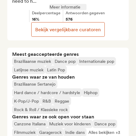
need to h...
Meer informatie
Deelpercentage
Antwoorden gegeven
16%
576
Bekijk vergelijkbare curatoren
Meest geaccepteerde genres
Braziliaanse muziek
Dance pop
Internationale pop
Latijnse muziek
Latin Pop
Genres waar ze van houden
Braziliaanse Sertanejo
Hard dance / hardcore / hardstyle
Hiphop
K-Pop/J-Pop
R&B
Reggae
Rock & Roll / Klassieke rock
Genres waar ze ook open voor staan
Canzone Italiana
Muziek voor kinderen
Dance pop
Filmmuziek
Garagerock
Indie dans
Alles bekijken +3