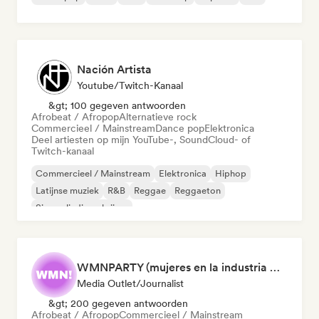
Nación Artista
Youtube/Twitch-Kanaal
&gt; 100 gegeven antwoorden
Afrobeat / Afropop
Alternatieve rock
Commercieel / Mainstream
Dance pop
Elektronica
Deel artiesten op mijn YouTube-, SoundCloud- of
Twitch-kanaal
Commercieel / Mainstream
Elektronica
Hiphop
Latijnse muziek
R&B
Reggae
Reggaeton
Singer-liedjesschrijver
WMNPARTY (mujeres en la industria musical)
Media Outlet/Journalist
&gt; 200 gegeven antwoorden
Afrobeat / Afropop
Commercieel / Mainstream