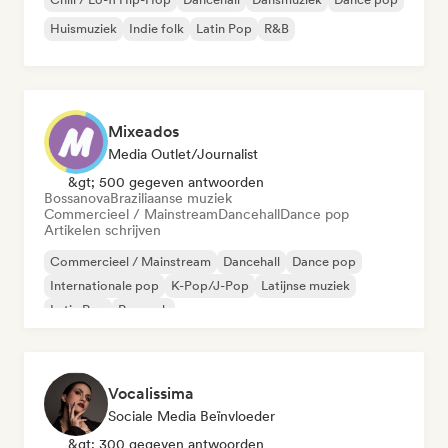
Huismuziek
Indie folk
Latin Pop
R&B
Mixeados
Media Outlet/Journalist
&gt; 500 gegeven antwoorden
Bossanova
Braziliaanse muziek
Commercieel / Mainstream
Dancehall
Dance pop
Artikelen schrijven
Commercieel / Mainstream
Dancehall
Dance pop
Internationale pop
K-Pop/J-Pop
Latijnse muziek
Latin Pop
Poprock
Vocalissima
Sociale Media Beïnvloeder
&gt; 300 gegeven antwoorden