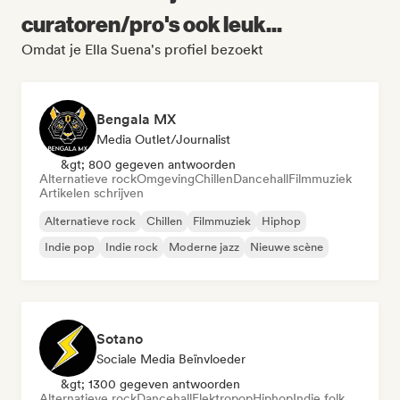
curatoren/pro's ook leuk...
Omdat je Ella Suena's profiel bezoekt
Bengala MX
Media Outlet/Journalist
&gt; 800 gegeven antwoorden
Alternatieve rock
Omgeving
Chillen
Dancehall
Filmmuziek
Artikelen schrijven
Alternatieve rock
Chillen
Filmmuziek
Hiphop
Indie pop
Indie rock
Moderne jazz
Nieuwe scène
Sotano
Sociale Media Beïnvloeder
&gt; 1300 gegeven antwoorden
Alternatieve rock
Dancehall
Elektropop
Hiphop
Indie folk