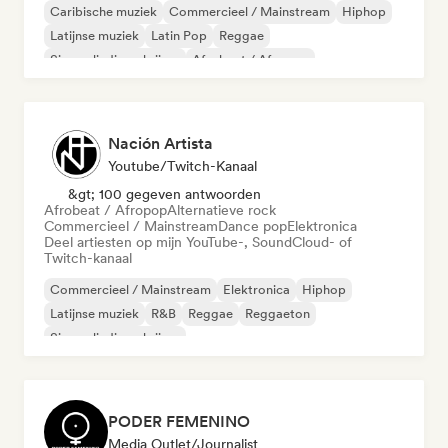
Caribische muziek
Commercieel / Mainstream
Hiphop
Latijnse muziek
Latin Pop
Reggae
Singer-liedjesschrijver
Afrobeat / Afropop
Nación Artista
Youtube/Twitch-Kanaal
&gt; 100 gegeven antwoorden
Afrobeat / Afropop
Alternatieve rock
Commercieel / Mainstream
Dance pop
Elektronica
Deel artiesten op mijn YouTube-, SoundCloud- of
Twitch-kanaal
Commercieel / Mainstream
Elektronica
Hiphop
Latijnse muziek
R&B
Reggae
Reggaeton
Singer-liedjesschrijver
PODER FEMENINO
Media Outlet/Journalist