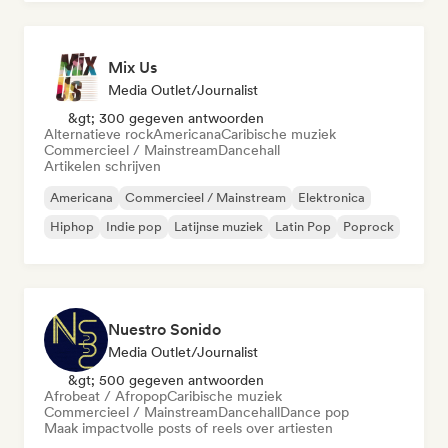
Mix Us
Media Outlet/Journalist
&gt; 300 gegeven antwoorden
Alternatieve rock
Americana
Caribische muziek
Commercieel / Mainstream
Dancehall
Artikelen schrijven
Americana
Commercieel / Mainstream
Elektronica
Hiphop
Indie pop
Latijnse muziek
Latin Pop
Poprock
Nuestro Sonido
Media Outlet/Journalist
&gt; 500 gegeven antwoorden
Afrobeat / Afropop
Caribische muziek
Commercieel / Mainstream
Dancehall
Dance pop
Maak impactvolle posts of reels over artiesten