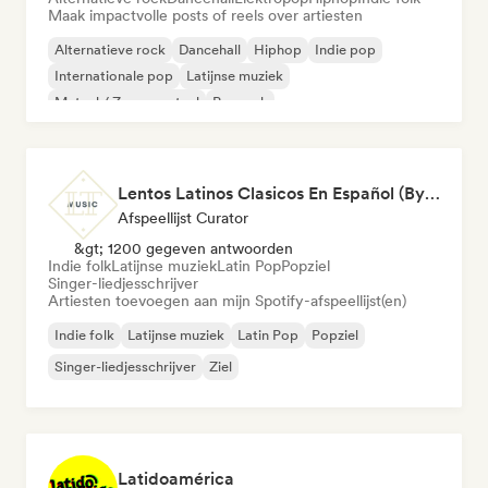
Maak impactvolle posts of reels over artiesten
Alternatieve rock
Dancehall
Hiphop
Indie pop
Internationale pop
Latijnse muziek
Metaal / Zwaar metaal
Poprock
Lentos Latinos Clasicos En Español (By LTMusic)
Afspeellijst Curator
&gt; 1200 gegeven antwoorden
Indie folk
Latijnse muziek
Latin Pop
Popziel
Singer-liedjesschrijver
Artiesten toevoegen aan mijn Spotify-afspeellijst(en)
Indie folk
Latijnse muziek
Latin Pop
Popziel
Singer-liedjesschrijver
Ziel
Latidoamérica