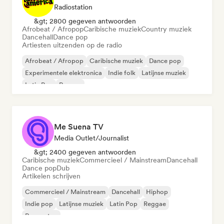
Radiostation
&gt; 2800 gegeven antwoorden
Afrobeat / Afropop
Caribische muziek
Country muziek
Dancehall
Dance pop
Artiesten uitzenden op de radio
Afrobeat / Afropop
Caribische muziek
Dance pop
Experimentele elektronica
Indie folk
Latijnse muziek
Latin Pop
Reggae
Me Suena TV
Media Outlet/Journalist
&gt; 2400 gegeven antwoorden
Caribische muziek
Commercieel / Mainstream
Dancehall
Dance pop
Dub
Artikelen schrijven
Commercieel / Mainstream
Dancehall
Hiphop
Indie pop
Latijnse muziek
Latin Pop
Reggae
Reggaeton