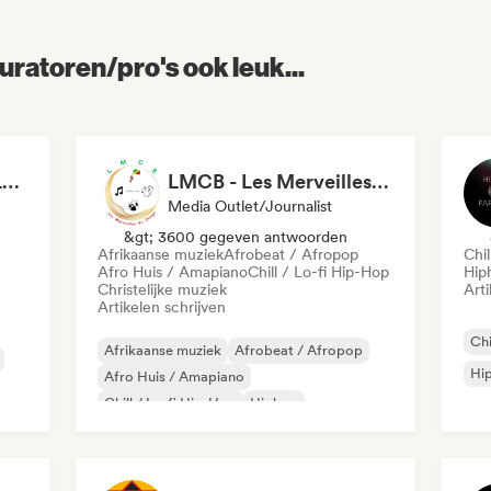
uratoren/pro's ook leuk...
Radio Krimi Station (La Radio)
LMCB - Les Merveilles du Congo 🇨🇬
Media Outlet/Journalist
&gt; 3600 gegeven antwoorden
Afrikaanse muziek
Afrobeat / Afropop
Chil
Afro Huis / Amapiano
Chill / Lo-fi Hip-Hop
Hip
Christelijke muziek
Arti
Artikelen schrijven
Chi
Afrikaanse muziek
Afrobeat / Afropop
Hi
Afro Huis / Amapiano
Chill / Lo-fi Hip-Hop
Hiphop
Internationale rap
Rap in het Engels
Franse rap