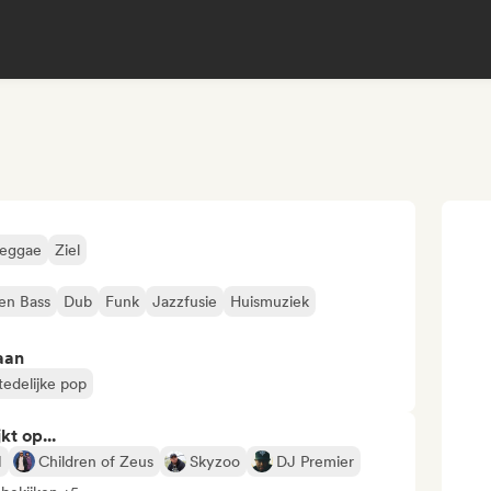
eggae
Ziel
en Bass
Dub
Funk
Jazzfusie
Huismuziek
aan
tedelijke pop
kt op...
N
Children of Zeus
Skyzoo
DJ Premier