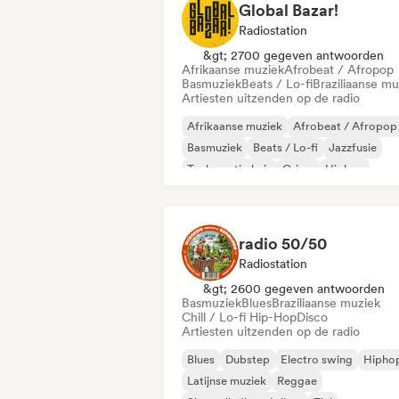
Global Bazar!
Radiostation
&gt; 2700 gegeven antwoorden
Afrikaanse muziek
Afrobeat / Afropop
Basmuziek
Beats / Lo-fi
Braziliaanse mu
Artiesten uitzenden op de radio
Afrikaanse muziek
Afrobeat / Afropop
Basmuziek
Beats / Lo-fi
Jazzfusie
Toekomstig huis
Grime
Hiphop
radio 50/50
Radiostation
&gt; 2600 gegeven antwoorden
Basmuziek
Blues
Braziliaanse muziek
Chill / Lo-fi Hip-Hop
Disco
Artiesten uitzenden op de radio
Blues
Dubstep
Electro swing
Hipho
Latijnse muziek
Reggae