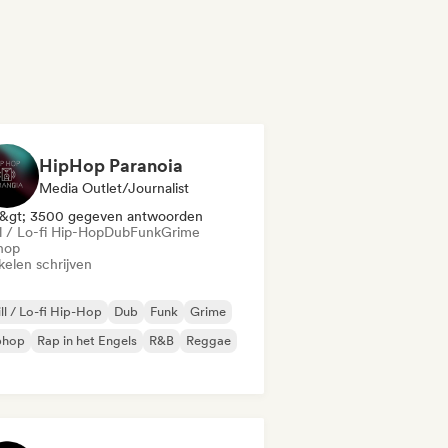
HipHop Paranoia
Media Outlet/Journalist
&gt; 3500 gegeven antwoorden
l / Lo-fi Hip-Hop
Dub
Funk
Grime
hop
kelen schrijven
ll / Lo-fi Hip-Hop
Dub
Funk
Grime
phop
Rap in het Engels
R&B
Reggae