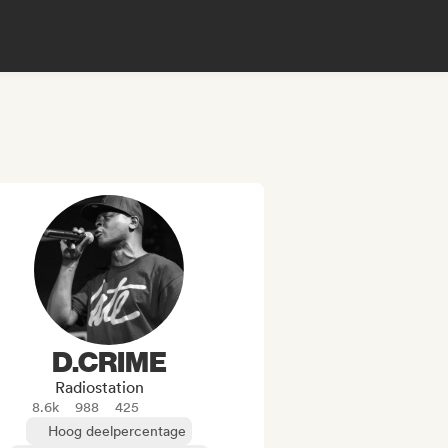
D.CRIME
Radiostation
8.6k
988
425
Hoog deelpercentage