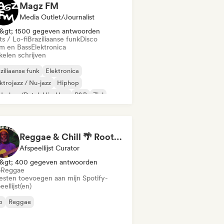
Magz FM
Media Outlet/Journalist
&gt; 1500 gegeven antwoorden
s / Lo-fi
Braziliaanse funk
Disco
m en Bass
Elektronica
kelen schrijven
ziliaanse funk
Elektronica
ktrojazz / Nu-jazz
Hiphop
derhop/Dutch Hip-Hop
R&B
Ziel
ts / Lo-fi
Reggae & Chill 🌴 Roots Reggae, Dancehall & Dub
Afspeellijst Curator
&gt; 400 gegeven antwoorden
b
Reggae
iesten toevoegen aan mijn Spotify-
eellijst(en)
b
Reggae