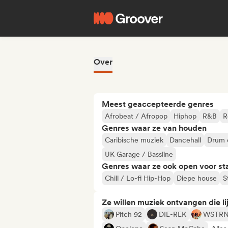
Over
Meest geaccepteerde genres
Afrobeat / Afropop
Hiphop
R&B
R
Genres waar ze van houden
Caribische muziek
Dancehall
Drum 
UK Garage / Bassline
Genres waar ze ook open voor st
Chill / Lo-fi Hip-Hop
Diepe house
S
Ze willen muziek ontvangen die lij
Pitch 92
DIE-REK
WSTR