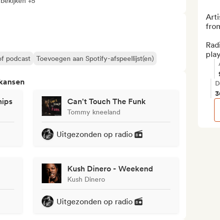
 bekijken +5
Arti
from
Radi
play
of podcast
Toevoegen aan Spotify-afspeellijst(en)
 kansen
D
3
hips
Can't Touch The Funk
Tommy kneeland
Uitgezonden op radio
Kush Dinero - Weekend
Kush Dinero
Uitgezonden op radio