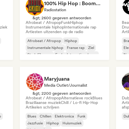
100% Hip Hop : BoomBap, Trap, Afrobeats !
Radiostation
&gt; 2600 gegeven antwoorden
Afrobeat / Afropop
Funk
Hiphop
Beat
ziek
Instrumentale hiphop
Internationale rap
Dru
Artiesten uitzenden op de radio
Arti
Afrobeat / Afropop
Hiphop
Bra
Instrumentale hiphop
Franse rap
Ziel
Ele
Stedelijke pop
Funk
Internationale rap
Ne
Bea
Maryjuana
Media Outlet/Journalist
&gt; 2200 gegeven antwoorden
Afrobeat / Afropop
Alternatieve rock
Blues
Du
Braziliaanse muziek
Chill / Lo-fi Hip-Hop
Art
Artikelen schrijven
afsp
p
Blues
Chillen
Elektronica
Funk
Du
Jazzfusie
Hiphop
Huismuziek