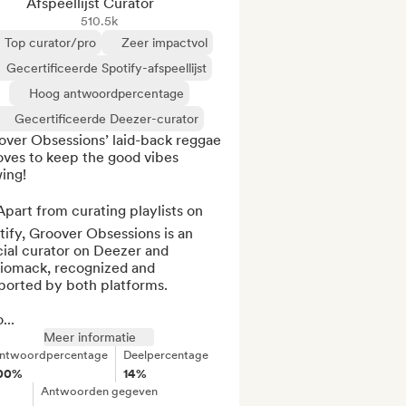
Afspeellijst Curator
510.5k
Top curator/pro
Zeer impactvol
Gecertificeerde Spotify-afspeellijst
Hoog antwoordpercentage
Gecertificeerde Deezer-curator
over Obsessions’ laid-back reggae 
ves to keep the good vibes 
ing!

part from curating playlists on 
ify, Groover Obsessions is an 
cial curator on Deezer and 
iomack, recognized and 
ported by both platforms.

...
Meer informatie
ntwoordpercentage
Deelpercentage
00%
14%
Antwoorden gegeven