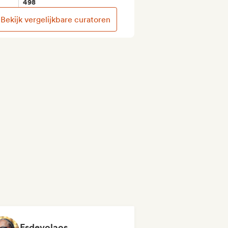
498
Bekijk vergelijkbare curatoren
Esdevolaos