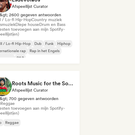
Afspeellijst Curator
&gt; 2600 gegeven antwoorden
l / Lo-fi Hip-Hop
Country muziek
smuziek
Diepe house
Drum en Bass
iesten toevoegen aan mijn Spotify-
eellijst(en)
ll / Lo-fi Hip-Hop
Dub
Funk
Hiphop
ernationale rap
Rap in het Engels
nse rap
R&B
Roots Music for the Soul 🍃 Roots Reggae, Dub & Dancehall
Afspeellijst Curator
&gt; 700 gegeven antwoorden
b
Reggae
iesten toevoegen aan mijn Spotify-
eellijst(en)
b
Reggae