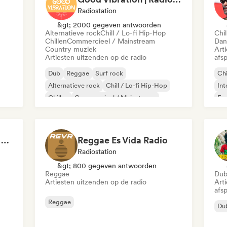
Radiostation
&gt; 2000 gegeven antwoorden
Alternatieve rock
Chill / Lo-fi Hip-Hop
Chil
Chillen
Commercieel / Mainstream
Dan
Country muziek
Art
Artiesten uitzenden op de radio
afsp
Dub
Reggae
Surf rock
Chi
Alternatieve rock
Chill / Lo-fi Hip-Hop
Int
Chillen
Commercieel / Mainstream
Fra
Country muziek
Reggae Internacional as melhores
Reggae Es Vida Radio
Radiostation
&gt; 800 gegeven antwoorden
Reggae
Du
Artiesten uitzenden op de radio
Art
afsp
Reggae
Du