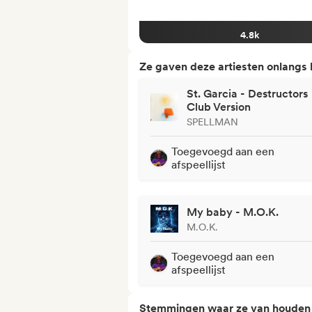
4.8k
Ze gaven deze artiesten onlangs
St. Garcia - Destructors
Club Version
SPELLMAN
Toegevoegd aan een
afspeellijst
My baby - M.O.K.
M.O.K.
Toegevoegd aan een
afspeellijst
Stemmingen waar ze van houden