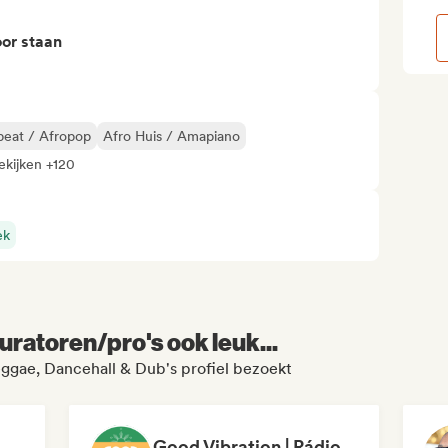
or staan
beat / Afropop
Afro Huis / Amapiano
ekijken +120
ek
uratoren/pro's ook leuk...
ggae, Dancehall & Dub's profiel bezoekt
Good Vibration | Rádio Alternativa Rock