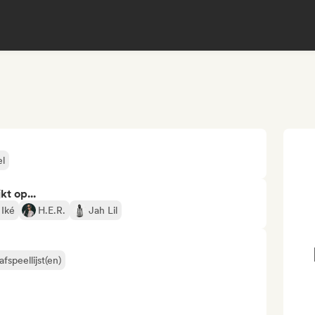
el
kt op...
 Iké
H.E.R.
Jah Lil
fspeellijst(en)