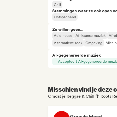
Chill
Stemmingen waar ze ook open vo
Ontspannend
Ze willen geen...
Acid house
Afrikaanse muziek
Afro
Alternatieve rock
Omgeving
Alles b
AI-gegenereerde muziek
Accepteert AI-gegenereerde muzi
Misschien vind je deze c
Omdat je Reggae & Chill 🌴 Roots Re
Groovin Mood