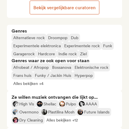
Bekijk vergelijkbare curatoren
Genres
Alternatieve rock
Droompop
Dub
Experimentele elektronica
Experimentele rock
Funk
Garagerock
Hardcore
Indie rock
Ziel
Genres waar ze ook open voor staan
Afrobeat / Afropop
Bossanova
Elektronische rock
Frans huis
Funky / Jackin Huis
Hyperpop
Alles bekijken +4
Ze willen muziek ontvangen die lijkt op...
High Vis
Shellac
Pulpo
AAAA
Overmono
Plastilina Mosh
Future Islands
Dry Cleaning
Alles bekijken +12