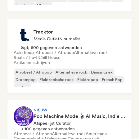
Hardcore
Hiphop
Tracktor
Media Outlet/Journalist
&gt; 600 gegeven antwoorden
Acid house
Afrobeat / Afropop
Alternatieve rock
Beats / Lo-fi
Chill House
Artikelen schrijven
Afrobeat / Afropop
Alternatieve rock
Dansmuziek
Droompop
Elektronische rock
Elektropop
French Pop
Hiphop
NIEUW
Pop Machine Mode 🤖 AI Music, Indie Pop & Dream Pop
Afspeellijst Curator
< 100 gegeven antwoorden
Afrobeat / Afropop
Alternatieve rock
Americana
Commercieel / Mainstream
Country muziek