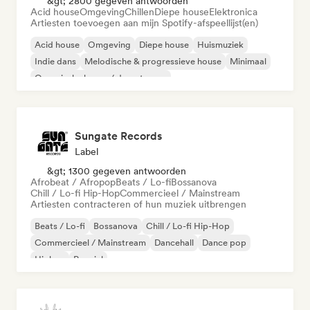
&gt; 2800 gegeven antwoorden
Acid house
Omgeving
Chillen
Diepe house
Elektronica
Artiesten toevoegen aan mijn Spotify-afspeellijst(en)
Acid house
Omgeving
Diepe house
Huismuziek
Indie dans
Melodische & progressieve house
Minimaal
Organische house / downtempo
Sungate Records
Label
&gt; 1300 gegeven antwoorden
Afrobeat / Afropop
Beats / Lo-fi
Bossanova
Chill / Lo-fi Hip-Hop
Commercieel / Mainstream
Artiesten contracteren of hun muziek uitbrengen
Beats / Lo-fi
Bossanova
Chill / Lo-fi Hip-Hop
Commercieel / Mainstream
Dancehall
Dance pop
Hiphop
Popziel