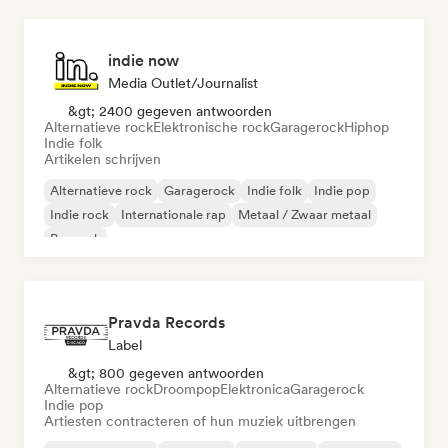
indie now
Media Outlet/Journalist
&gt; 2400 gegeven antwoorden
Alternatieve rock
Elektronische rock
Garagerock
Hiphop
Indie folk
Artikelen schrijven
Alternatieve rock
Garagerock
Indie folk
Indie pop
Indie rock
Internationale rap
Metaal / Zwaar metaal
Poprock
Pravda Records
Label
&gt; 800 gegeven antwoorden
Alternatieve rock
Droompop
Elektronica
Garagerock
Indie pop
Artiesten contracteren of hun muziek uitbrengen