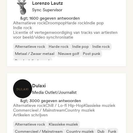
Lorenzo Lautz
Sync Supervisor
&gt; 1600 gegeven antwoorden
Alternatieve rock
Droompop
Harde rock
Indie pop
Indie rock
Licentie of vertegenwoordiging van tracks van artiesten
voor beeld/video synchronisatie
Alternatieve rock
Harde rock
Indie pop
Indie rock
Metaal / Zwaar metaal
Nieuwe golf
Post punk
Psychedelische rock
Dulaxi
Media Outlet/Journalist
&gt; 3000 gegeven antwoorden
Alternatieve rock
Chill / Lo-fi Hip-Hop
Klassieke muziek
Commercieel / Mainstream
Country muziek
Artikelen schrijven
Alternatieve rock
Klassieke muziek
Commercieel / Mainstream
Country muziek
Dub
Funk