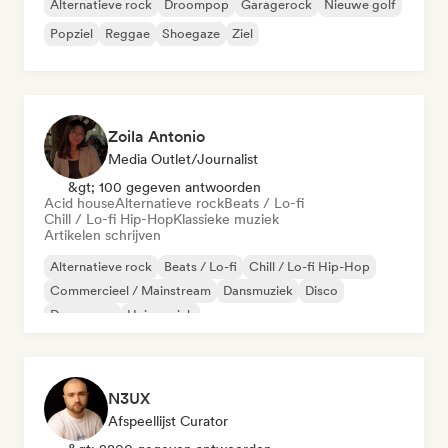
Alternatieve rock
Droompop
Garagerock
Nieuwe golf
Popziel
Reggae
Shoegaze
Ziel
Zoila Antonio
Media Outlet/Journalist
&gt; 100 gegeven antwoorden
Acid house
Alternatieve rock
Beats / Lo-fi
Chill / Lo-fi Hip-Hop
Klassieke muziek
Artikelen schrijven
Alternatieve rock
Beats / Lo-fi
Chill / Lo-fi Hip-Hop
Commercieel / Mainstream
Dansmuziek
Disco
Droompop
Huismuziek
N3UX
Afspeellijst Curator