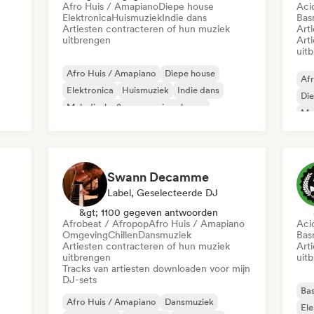
Afro Huis / Amapiano
Diepe house
Aci
Elektronica
Huismuziek
Indie dans
Bas
Artiesten contracteren of hun muziek
Art
uitbrengen
Art
uit
Afro Huis / Amapiano
Diepe house
Afr
Elektronica
Huismuziek
Indie dans
Di
Melodische & progressieve house
Mel
Melodic Techno
Me
Organische house / downtempo
Swann Decamme
Label, Geselecteerde DJ
&gt; 1100 gegeven antwoorden
Afrobeat / Afropop
Afro Huis / Amapiano
Aci
Omgeving
Chillen
Dansmuziek
Bas
Artiesten contracteren of hun muziek
Art
uitbrengen
uit
Tracks van artiesten downloaden voor mijn
DJ-sets
Ba
Afro Huis / Amapiano
Dansmuziek
Ele