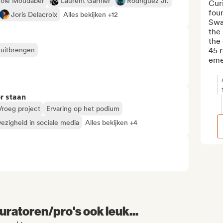
cole Moudaber
Laurent Garnier
Rodriguez Jr.
Curi
fou
Joris Delacroix
Alles bekijken +12
Swa
the 
the 
 uitbrengen
45 r
eme
r staan
Vroeg project
Ervaring op het podium
ezigheid in sociale media
Alles bekijken +4
uratoren/pro's ook leuk...