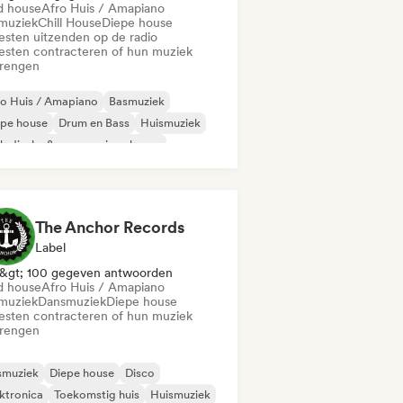
d house
Afro Huis / Amapiano
muziek
Chill House
Diepe house
iesten uitzenden op de radio
iesten contracteren of hun muziek
brengen
o Huis / Amapiano
Basmuziek
epe house
Drum en Bass
Huismuziek
odische & progressieve house
lodic Techno
Tech Huis
The Anchor Records
Label
&gt; 100 gegeven antwoorden
d house
Afro Huis / Amapiano
muziek
Dansmuziek
Diepe house
iesten contracteren of hun muziek
brengen
smuziek
Diepe house
Disco
ktronica
Toekomstig huis
Huismuziek