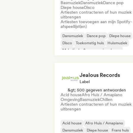
Basmuziek
Dansmuziek
Dance pop
Diepe house
Disco
Artiesten contracteren of hun muziek
uitbrengen
Artiesten toevoegen aan mijn Spotify-
afspeellijst(en)
Dansmuziek
Dance pop
Diepe house
Disco
Toekomstig huis
Huismuziek
Melodische & progressieve house
Tech Huis
Jealous Records
Label
&gt; 500 gegeven antwoorden
Acid house
Afro Huis / Amapiano
Omgeving
Basmuziek
Chillen
Artiesten contracteren of hun muziek
uitbrengen
Acid house
Afro Huis / Amapiano
Dansmuziek
Diepe house
Frans huis