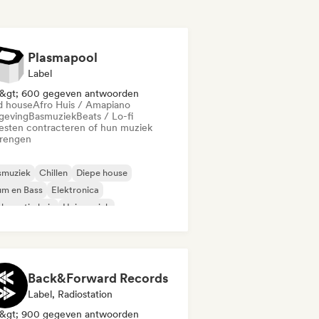
Plasmapool
Label
&gt; 600 gegeven antwoorden
d house
Afro Huis / Amapiano
eving
Basmuziek
Beats / Lo-fi
iesten contracteren of hun muziek
brengen
smuziek
Chillen
Diepe house
um en Bass
Elektronica
komstig huis
Huismuziek
odische & progressieve house
Back&Forward Records
Label, Radiostation
&gt; 900 gegeven antwoorden