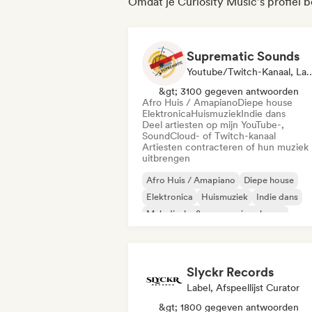
Omdat je Curiosity Music's profiel 
Suprematic Sounds
Youtube/Twitch-Kan
&gt; 3100 gegeven antwoorden
Afro Huis / Amapiano
Diepe house
Elektronica
Huismuziek
Indie dans
Deel artiesten op mijn YouTube-,
SoundCloud- of Twitch-kanaal
Artiesten contracteren of hun muziek
uitbrengen
Afro Huis / Amapiano
Diepe house
Elektronica
Huismuziek
Indie dans
Melodische & progressieve house
Minimaal
Organische house / downte
Slyckr Records
Label, Afspeellijst Curator
&gt; 1800 gegeven antwoorden