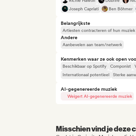
Richie Hawtin
Dubfire
Ni
Joseph Capriati
Ben Böhmer
Belangrijkste
Artiesten contracteren of hun muziek
Andere
Aanbevelen aan team/netwerk
Kenmerken waar ze ook open voo
Beschikbaar op Spotify
Componist
Internationaal potentieel
Sterke aanw
AI-gegenereerde muziek
Weigert AI-gegenereerde muziek
Misschien vind je deze c