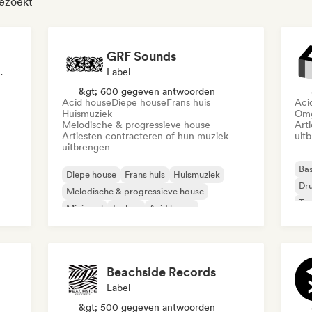
bezoekt
GRF Sounds
aal, Label
Label
&gt; 600 gegeven antwoorden
Acid house
Diepe house
Frans huis
Aci
Huismuziek
Omg
Melodische & progressieve house
Art
Artiesten contracteren of hun muziek
uit
uitbrengen
Ba
Diepe house
Frans huis
Huismuziek
Dr
Melodische & progressieve house
Toe
Minimaal
Techno
Acid house
Mel
mpo
Beachside Records
Label
&gt; 500 gegeven antwoorden