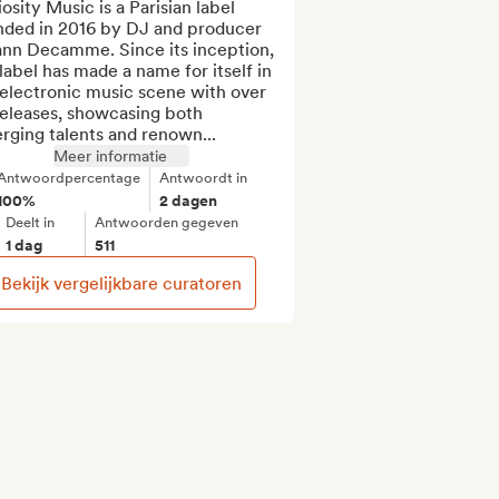
osity Music is a Parisian label 
nded in 2016 by DJ and producer 
nn Decamme. Since its inception, 
label has made a name for itself in 
electronic music scene with over 
eleases, showcasing both 
rging talents and renown...
Meer informatie
Antwoordpercentage
Antwoordt in
100%
2 dagen
Deelt in
Antwoorden gegeven
1 dag
511
Bekijk vergelijkbare curatoren