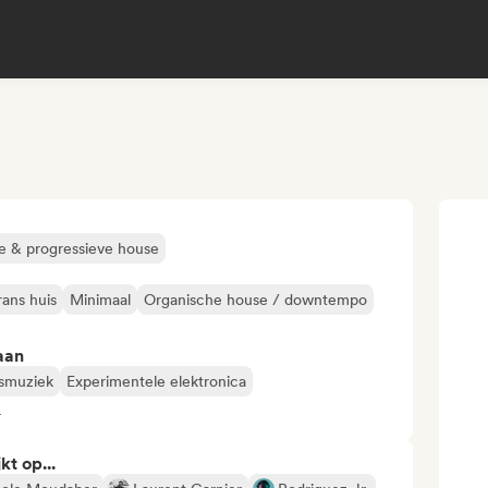
e & progressieve house
rans huis
Minimaal
Organische house / downtempo
aan
smuziek
Experimentele elektronica
4
kt op...