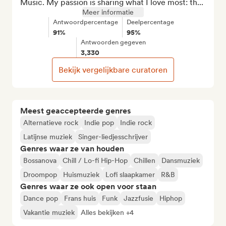
Music. My passion is sharing what I love most: th...
Meer informatie
Antwoordpercentage
Deelpercentage
91%
95%
Antwoorden gegeven
3,330
Bekijk vergelijkbare curatoren
Meest geaccepteerde genres
Alternatieve rock
Indie pop
Indie rock
Latijnse muziek
Singer-liedjesschrijver
Genres waar ze van houden
Bossanova
Chill / Lo-fi Hip-Hop
Chillen
Dansmuziek
Droompop
Huismuziek
Lofi slaapkamer
R&B
Genres waar ze ook open voor staan
Dance pop
Frans huis
Funk
Jazzfusie
Hiphop
Vakantie muziek
Alles bekijken +4