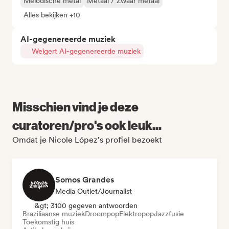
Melodische metal
Metaal / Zwaar metaal
Alles bekijken +10
AI-gegenereerde muziek
Weigert AI-gegenereerde muziek
Misschien vind je deze
curatoren/pro's ook leuk...
Omdat je Nicole López's profiel bezoekt
Somos Grandes
Media Outlet/Journalist
&gt; 3100 gegeven antwoorden
Braziliaanse muziek
Droompop
Elektropop
Jazzfusie
Toekomstig huis