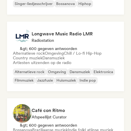
Singer-liedjesschrijver
Bossanova
Hiphop
Longwave Music Radio LMR
Radiostation
&gt; 600 gegeven antwoorden
Alternatieve rock
Omgeving
Chill / Lo-fi Hip-Hop
Country muziek
Dansmuziek
Artiesten uitzenden op de radio
Alternatieve rock
Omgeving
Dansmuziek
Elektronica
Filmmuziek
Jazzfusie
Huismuziek
Indie pop
Café con Ritmo
Afspeellijst Curator
&gt; 600 gegeven antwoorden
Bossanova
Braziliaanse muziek
Indie folk
Latijnse muziek