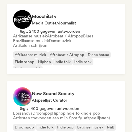
MoochilaTv
Media Outlet/Journalist
&gt; 2400 gegeven antwoorden
Afrikaanse muziek
Afrobeat / Afropop
Blues
Braziliaanse muziek
Dansmuziek
Artikelen schrijven
Afrikaanse muziek
Afrobeat / Afropop
Diepe house
Elektropop
Hiphop
Indie folk
Indie rock
Latijnse muziek
New Sound Society
Afspeellijst Curator
&gt; 1400 gegeven antwoorden
Bossanova
Droompop
Hiphop
Indie folk
Indie pop
Artiesten toevoegen aan mijn Spotify-afspeellijst(en)
Droompop
Indie folk
Indie pop
Latijnse muziek
R&B