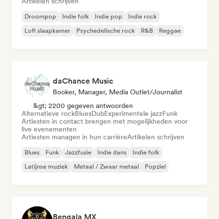
Artikelen schrijven
Droompop
Indie folk
Indie pop
Indie rock
Lofi slaapkamer
Psychedelische rock
R&B
Reggae
daChance Music
Booker, Manager, Media Outlet/Journalist
&gt; 2200 gegeven antwoorden
Alternatieve rock
Blues
Dub
Experimentele jazz
Funk
Artiesten in contact brengen met mogelijkheden voor
live evenementen
Artiesten managen in hun carrière
Artikelen schrijven
Blues
Funk
Jazzfusie
Indie dans
Indie folk
Latijnse muziek
Metaal / Zwaar metaal
Popziel
Bengala MX