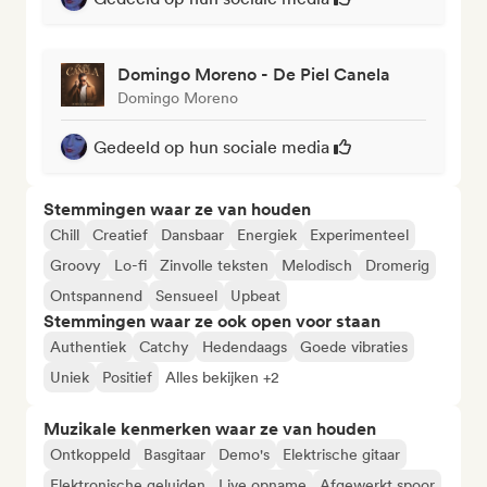
Domingo Moreno - De Piel Canela
Domingo Moreno
Gedeeld op hun sociale media
Stemmingen waar ze van houden
Chill
Creatief
Dansbaar
Energiek
Experimenteel
Groovy
Lo-fi
Zinvolle teksten
Melodisch
Dromerig
Ontspannend
Sensueel
Upbeat
Stemmingen waar ze ook open voor staan
Authentiek
Catchy
Hedendaags
Goede vibraties
Uniek
Positief
Alles bekijken +2
Muzikale kenmerken waar ze van houden
Ontkoppeld
Basgitaar
Demo's
Elektrische gitaar
Elektronische geluiden
Live opname
Afgewerkt spoor