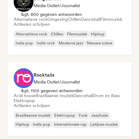
Media Outlet/Journalist
&gt; 800 gegeven antwoorden
Alternatieve rock
Omgeving
Chillen
Dancehall
Filmmuziek
Artikelen schrijven
Alternatieve rock
Chillen
Filmmuziek
Hiphop
Indie pop
Indie rock
Moderne jazz
Nieuwe scène
Rocktails
Media Outlet/Journalist
&gt; 1100 gegeven antwoorden
Acid house
Braziliaanse muziek
Dancehall
Drum en Bass
Elektropop
Artikelen schrijven
Braziliaanse muziek
Elektropop
Funk
Jazzfusie
Hiphop
Indie pop
Internationale rap
Latijnse muziek