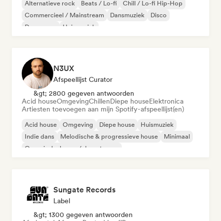
Alternatieve rock
Beats / Lo-fi
Chill / Lo-fi Hip-Hop
Commercieel / Mainstream
Dansmuziek
Disco
Droompop
Huismuziek
N3UX
Afspeellijst Curator
&gt; 2800 gegeven antwoorden
Acid house
Omgeving
Chillen
Diepe house
Elektronica
Artiesten toevoegen aan mijn Spotify-afspeellijst(en)
Acid house
Omgeving
Diepe house
Huismuziek
Indie dans
Melodische & progressieve house
Minimaal
Organische house / downtempo
Sungate Records
Label
&gt; 1300 gegeven antwoorden