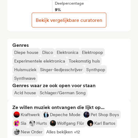
Deelpercentage
9%
Bekijk vergelijkbare curatoren
Genres
Diepe house
Disco
Elektronica
Elektropop
Experimentele elektronica
Toekomstig huis
Huismuziek
Singer-liedjesschrijver
Synthpop
Synthwave
Genres waar ze ook open voor staan
Acid house
Schlager/German Song
Ze willen muziek ontvangen die lijkt op...
Kraftwerk
Depeche Mode
Pet Shop Boys
Sia
Hurts
Wolfgang Flür
Karl Bartos
New Order
Alles bekijken +12