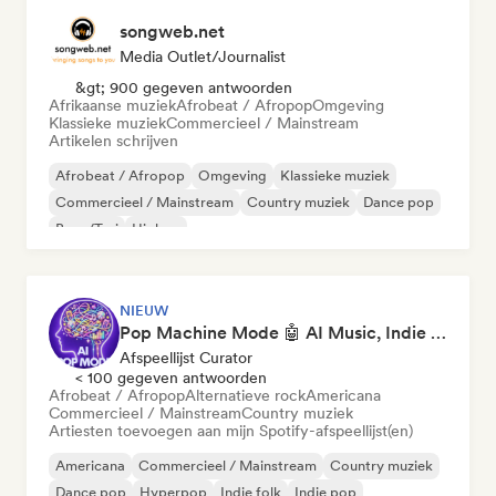
songweb.net
Media Outlet/Journalist
&gt; 900 gegeven antwoorden
Afrikaanse muziek
Afrobeat / Afropop
Omgeving
Klassieke muziek
Commercieel / Mainstream
Artikelen schrijven
Afrobeat / Afropop
Omgeving
Klassieke muziek
Commercieel / Mainstream
Country muziek
Dance pop
Boor/Trui
Hiphop
NIEUW
Pop Machine Mode 🤖 AI Music, Indie Pop & Dream Pop
Afspeellijst Curator
< 100 gegeven antwoorden
Afrobeat / Afropop
Alternatieve rock
Americana
Commercieel / Mainstream
Country muziek
Artiesten toevoegen aan mijn Spotify-afspeellijst(en)
Americana
Commercieel / Mainstream
Country muziek
Dance pop
Hyperpop
Indie folk
Indie pop