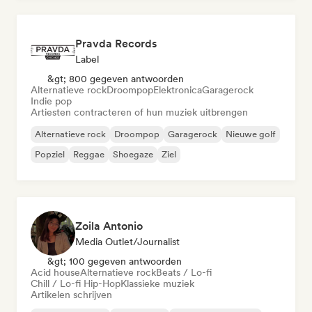
Pravda Records
Label
&gt; 800 gegeven antwoorden
Alternatieve rock
Droompop
Elektronica
Garagerock
Indie pop
Artiesten contracteren of hun muziek uitbrengen
Alternatieve rock
Droompop
Garagerock
Nieuwe golf
Popziel
Reggae
Shoegaze
Ziel
Zoila Antonio
Media Outlet/Journalist
&gt; 100 gegeven antwoorden
Acid house
Alternatieve rock
Beats / Lo-fi
Chill / Lo-fi Hip-Hop
Klassieke muziek
Artikelen schrijven