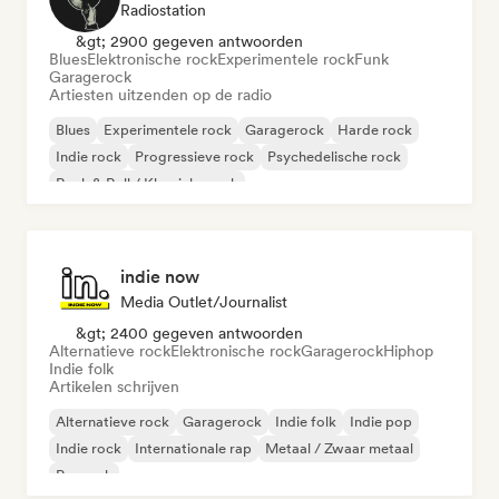
Radiostation
&gt; 2900 gegeven antwoorden
Blues
Elektronische rock
Experimentele rock
Funk
Garagerock
Artiesten uitzenden op de radio
Blues
Experimentele rock
Garagerock
Harde rock
Indie rock
Progressieve rock
Psychedelische rock
Rock & Roll / Klassieke rock
indie now
Media Outlet/Journalist
&gt; 2400 gegeven antwoorden
Alternatieve rock
Elektronische rock
Garagerock
Hiphop
Indie folk
Artikelen schrijven
Alternatieve rock
Garagerock
Indie folk
Indie pop
Indie rock
Internationale rap
Metaal / Zwaar metaal
Poprock