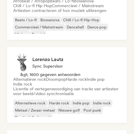
Afrobeat / Afropop
Beats / Lo-fi
Bossanova
Chill / Lo-fi Hip-Hop
Commercieel / Mainstream
Artiesten contracteren of hun muziek uitbrengen
Beats / Lo-fi
Bossanova
Chill / Lo-fi Hip-Hop
Commercieel / Mainstream
Dancehall
Dance pop
Hiphop
Popziel
Lorenzo Lautz
Sync Supervisor
&gt; 1600 gegeven antwoorden
Alternatieve rock
Droompop
Harde rock
Indie pop
Indie rock
Licentie of vertegenwoordiging van tracks van artiesten
voor beeld/video synchronisatie
Alternatieve rock
Harde rock
Indie pop
Indie rock
Metaal / Zwaar metaal
Nieuwe golf
Post punk
Psychedelische rock