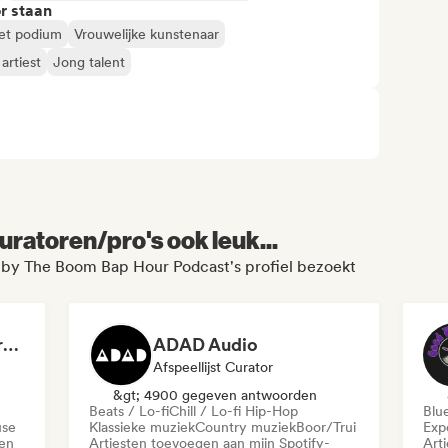
r staan
het podium
Vrouwelijke kunstenaar
rtiest
Jong talent
uratoren/pro's ook leuk...
 by The Boom Bap Hour Podcast's profiel bezoekt
Dreamers Island Entertainment
ADAD Audio
Afspeellijst Curator
&gt; 4900 gegeven antwoorden
Beats / Lo-fi
Chill / Lo-fi Hip-Hop
Blu
use
Klassieke muziek
Country muziek
Boor/Trui
Exp
den
Artiesten toevoegen aan mijn Spotify-
Art