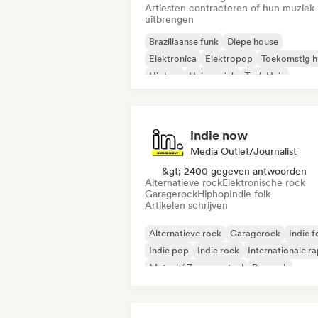
Artiesten contracteren of hun muziek
uitbrengen
Braziliaanse funk
Diepe house
Elektronica
Elektropop
Toekomstig h
Hiphop
Huismuziek
Tech Huis
indie now
Media Outlet/Journalist
&gt; 2400 gegeven antwoorden
Alternatieve rock
Elektronische rock
Garagerock
Hiphop
Indie folk
Artikelen schrijven
Alternatieve rock
Garagerock
Indie f
Indie pop
Indie rock
Internationale r
Metaal / Zwaar metaal
Poprock