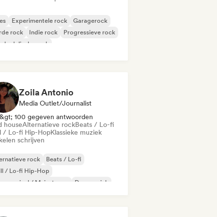
es
Experimentele rock
Garagerock
rde rock
Indie rock
Progressieve rock
chedelische rock
k & Roll / Klassieke rock
Zoila Antonio
Media Outlet/Journalist
&gt; 100 gegeven antwoorden
d house
Alternatieve rock
Beats / Lo-fi
l / Lo-fi Hip-Hop
Klassieke muziek
kelen schrijven
ernatieve rock
Beats / Lo-fi
ll / Lo-fi Hip-Hop
mmercieel / Mainstream
Dansmuziek
sco
Droompop
Huismuziek