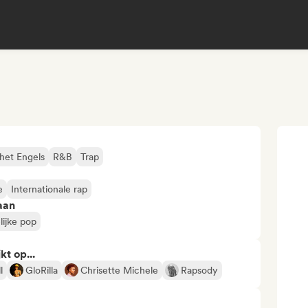
 het Engels
R&B
Trap
e
Internationale rap
aan
lijke pop
kt op...
l
GloRilla
Chrisette Michele
Rapsody