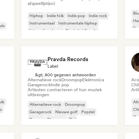
afspeellijst(en)
Blu
Hiphop
Indie folk
Indie pop
Indie rock
Ha
Instrumentaal
Instrumentale hiphop
uis
Psy
Internationale rap
Rap in het Engels
Roc
Pravda Records
Label
&gt; 800 gegeven antwoorden
Alternatieve rock
Droompop
Elektronica
Aci
Garagerock
Indie pop
Chil
Artiesten contracteren of hun muziek
Arti
uitbrengen
olk
Alt
Alternatieve rock
Droompop
ap
Chi
Garagerock
Nieuwe golf
Popziel
Co
Reggae
Shoegaze
Ziel
Di