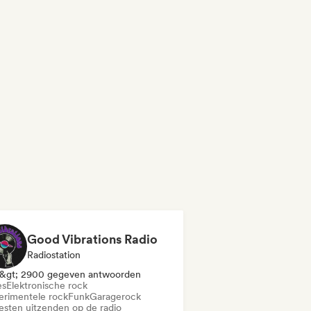
Good Vibrations Radio
Radiostation
&gt; 2900 gegeven antwoorden
es
Elektronische rock
erimentele rock
Funk
Garagerock
iesten uitzenden op de radio