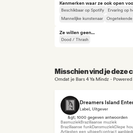
Kenmerken waar ze ook open voo
Beschikbaar op Spotify
Ervaring op 
Mannelijke kunstenaar
Ongetekende a
Ze willen geen...
Dood / Thrash
Misschien vind je deze c
Omdat je Bars 4 Ya Mindz - Powered
Label, Uitgever
&gt; 1000 gegeven antwoorden
Basmuziek
Braziliaanse muziek
Braziliaanse funk
Dansmuziek
Diepe ho
Artiesten een uitgeefcontract aanbie