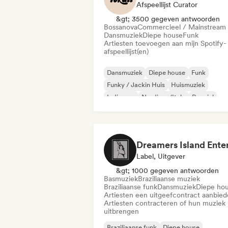
Afspeellijst Curator
&gt; 3500 gegeven antwoorden
Bossanova
Commercieel / Mainstream
Dansmuziek
Diepe house
Funk
Artiesten toevoegen aan mijn Spotify-
afspeellijst(en)
Dansmuziek
Diepe house
Funk
Funky / Jackin Huis
Huismuziek
Indie pop
Nu-disco/Italo
Popziel
Label, Uitgever
&gt; 1000 gegeven antwoorden
Basmuziek
Braziliaanse muziek
Braziliaanse funk
Dansmuziek
Diepe ho
Artiesten een uitgeefcontract aanbie
Artiesten contracteren of hun muziek
uitbrengen
Braziliaanse funk
Diepe house