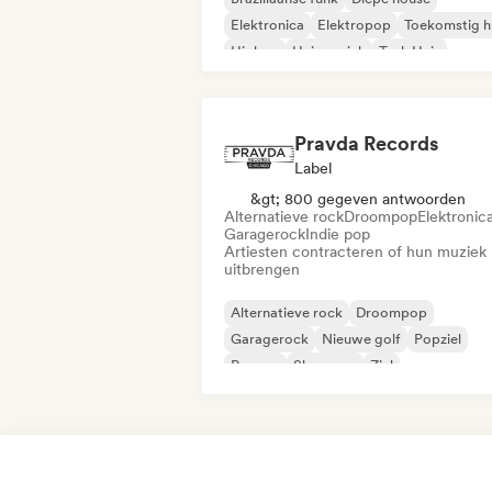
Elektronica
Elektropop
Toekomstig h
Hiphop
Huismuziek
Tech Huis
Pravda Records
Label
&gt; 800 gegeven antwoorden
Alternatieve rock
Droompop
Elektronic
Garagerock
Indie pop
Artiesten contracteren of hun muziek
uitbrengen
Alternatieve rock
Droompop
Garagerock
Nieuwe golf
Popziel
Reggae
Shoegaze
Ziel