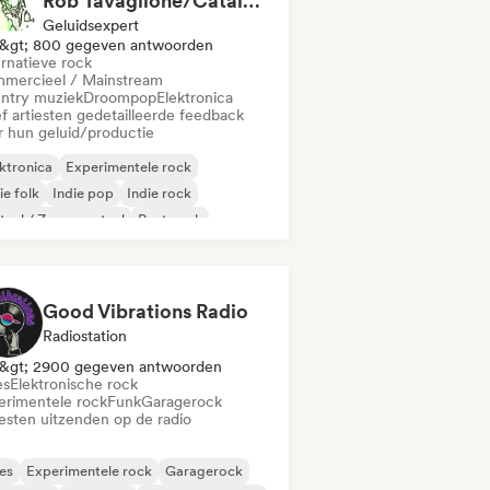
Rob Tavaglione/Catalyst Recording
Geluidsexpert
&gt; 800 gegeven antwoorden
ernatieve rock
mercieel / Mainstream
ntry muziek
Droompop
Elektronica
f artiesten gedetailleerde feedback
r hun geluid/productie
ktronica
Experimentele rock
ie folk
Indie pop
Indie rock
aal / Zwaar metaal
Post punk
k & Roll / Klassieke rock
Good Vibrations Radio
Radiostation
&gt; 2900 gegeven antwoorden
es
Elektronische rock
erimentele rock
Funk
Garagerock
iesten uitzenden op de radio
es
Experimentele rock
Garagerock