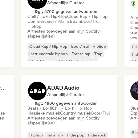
Afspeellijst Curator
&gt; 5700 gegeven antwoorden
Chill / Lo-fi Hip-Hop
Cloud Rap / Hip Hop
Alt
Commercieel / Mainstream
Boor/Trui
Com
Hiphop
Cou
Artiesten toevoegen aan mijn Spotify-
Gee
afspeellijst(en)
ove
Cloud Rap / Hip Hop
Boor/Trui
Hiphop
Ele
Instrumentale hiphop
Franse rap
Trap
Ind
Stedelijke pop
Chill / Lo-fi Hip-Hop
Met
Roc
Dreamers Island Entertainment
ADAD Audio
Afspeellijst Curator
&gt; 4900 gegeven antwoorden
Beats / Lo-fi
Chill / Lo-fi Hip-Hop
Blu
use
Klassieke muziek
Country muziek
Boor/Trui
Exp
den
Artiesten toevoegen aan mijn Spotify-
Art
afspeellijst(en)
Blu
Hiphop
Indie folk
Indie pop
Indie rock