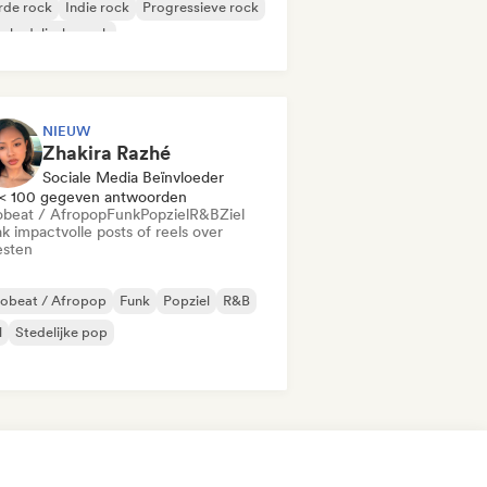
rde rock
Indie rock
Progressieve rock
chedelische rock
k & Roll / Klassieke rock
NIEUW
Zhakira Razhé
Sociale Media Beïnvloeder
< 100 gegeven antwoorden
obeat / Afropop
Funk
Popziel
R&B
Ziel
k impactvolle posts of reels over
esten
robeat / Afropop
Funk
Popziel
R&B
l
Stedelijke pop