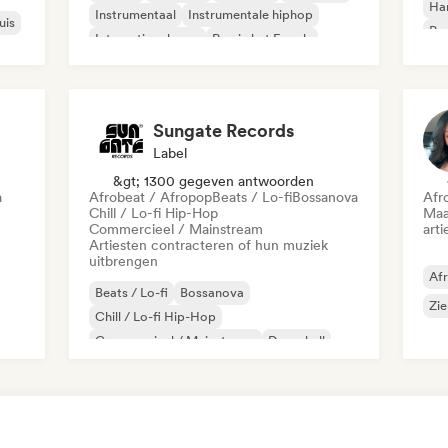
Ha
Instrumentaal
Instrumentale hiphop
uis
Psy
Internationale rap
Rap in het Engels
Roc
Sungate Records
Label
&gt; 1300 gegeven antwoorden
a
Afrobeat / Afropop
Beats / Lo-fi
Bossanova
Afr
Chill / Lo-fi Hip-Hop
Maa
Commercieel / Mainstream
arti
Artiesten contracteren of hun muziek
uitbrengen
Af
Beats / Lo-fi
Bossanova
Zie
Chill / Lo-fi Hip-Hop
Commercieel / Mainstream
Dancehall
Dance pop
Hiphop
Popziel