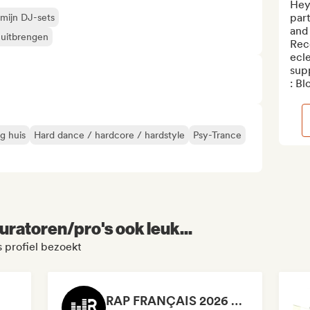
Hey 
par
 mijn DJ-sets
and
 uitbrengen
Reco
ecl
supp
: Bl
g huis
Hard dance / hardcore / hardstyle
Psy-Trance
uratoren/pro's ook leuk...
 profiel bezoekt
RAP FRANÇAIS 2026 🔥🇫🇷 (Way Records)