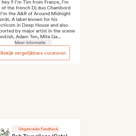
hey !! I'm Tim from France, I'm 
t of the french Dj duo Chambord 
 I'm the A&R of Around Midnight 
rds. A label known for his 
ecticsm in Deep House and also 
orted by major artist in the scene 
ond:ish, Adam Ten, Mita Ga...
Meer informatie
Bekijk vergelijkbare curatoren
Uitgebreide Feedback