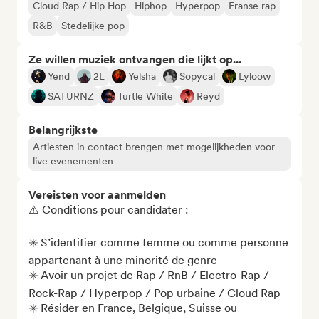
Cloud Rap / Hip Hop
Hiphop
Hyperpop
Franse rap
R&B
Stedelijke pop
Ze willen muziek ontvangen die lijkt op...
Yend
2L
Yelsha
Sopycal
Lyloow
SATURNZ
Turtle White
Reyd
Belangrijkste
Artiesten in contact brengen met mogelijkheden voor
live evenementen
Vereisten voor aanmelden
⚠️ Conditions pour candidater : 

✳️ S’identifier comme femme ou comme personne 
appartenant à une minorité de genre

✳️ Avoir un projet de Rap / RnB / Electro-Rap / 
Rock-Rap / Hyperpop / Pop urbaine / Cloud Rap 

✳️ Résider en France, Belgique, Suisse ou 