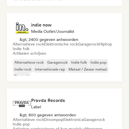
Rock & Roll / Klassieke rock
indie now
Media Outlet/Journalist
&gt; 2400 gegeven antwoorden
Alternatieve rock
Elektronische rock
Garagerock
Hiphop
Indie folk
Artikelen schrijven
Alternatieve rock
Garagerock
Indie folk
Indie pop
Indie rock
Internationale rap
Metaal / Zwaar metaal
Poprock
Pravda Records
Label
&gt; 800 gegeven antwoorden
Alternatieve rock
Droompop
Elektronica
Garagerock
Indie pop
Artiesten contracteren of hun muziek uitbrengen