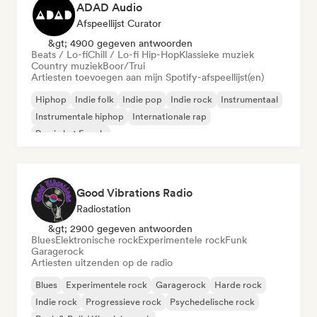
ADAD Audio
Afspeellijst Curator
&gt; 4900 gegeven antwoorden
Beats / Lo-fi
Chill / Lo-fi Hip-Hop
Klassieke muziek
Country muziek
Boor/Trui
Artiesten toevoegen aan mijn Spotify-afspeellijst(en)
Hiphop
Indie folk
Indie pop
Indie rock
Instrumentaal
Instrumentale hiphop
Internationale rap
Rap in het Engels
Good Vibrations Radio
Radiostation
&gt; 2900 gegeven antwoorden
Blues
Elektronische rock
Experimentele rock
Funk
Garagerock
Artiesten uitzenden op de radio
Blues
Experimentele rock
Garagerock
Harde rock
Indie rock
Progressieve rock
Psychedelische rock