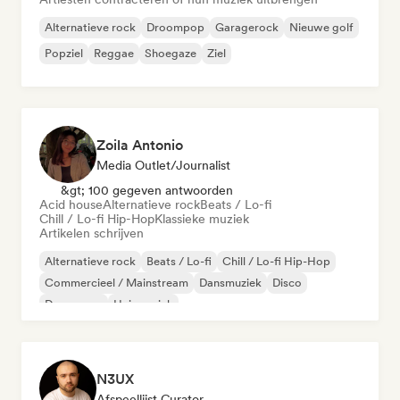
Alternatieve rock
Droompop
Garagerock
Nieuwe golf
Popziel
Reggae
Shoegaze
Ziel
Zoila Antonio
Media Outlet/Journalist
&gt; 100 gegeven antwoorden
Acid house
Alternatieve rock
Beats / Lo-fi
Chill / Lo-fi Hip-Hop
Klassieke muziek
Artikelen schrijven
Alternatieve rock
Beats / Lo-fi
Chill / Lo-fi Hip-Hop
Commercieel / Mainstream
Dansmuziek
Disco
Droompop
Huismuziek
N3UX
Afspeellijst Curator