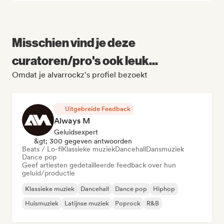
Misschien vind je deze
curatoren/pro's ook leuk...
Omdat je alvarrockz's profiel bezoekt
Uitgebreide Feedback
Always M
Geluidsexpert
&gt; 300 gegeven antwoorden
Beats / Lo-fi
Klassieke muziek
Dancehall
Dansmuziek
Dance pop
Geef artiesten gedetailleerde feedback over hun
geluid/productie
Klassieke muziek
Dancehall
Dance pop
Hiphop
Huismuziek
Latijnse muziek
Poprock
R&B