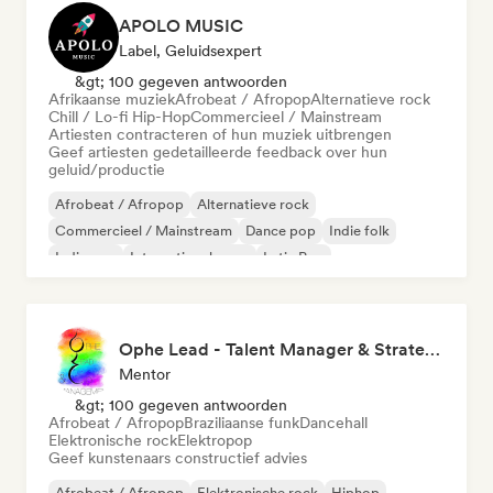
APOLO MUSIC
Label, Geluidsexpert
&gt; 100 gegeven antwoorden
Afrikaanse muziek
Afrobeat / Afropop
Alternatieve rock
Chill / Lo-fi Hip-Hop
Commercieel / Mainstream
Artiesten contracteren of hun muziek uitbrengen
Geef artiesten gedetailleerde feedback over hun
geluid/productie
Afrobeat / Afropop
Alternatieve rock
Commercieel / Mainstream
Dance pop
Indie folk
Indie pop
Internationale pop
Latin Pop
Ophe Lead - Talent Manager & Strategy Consulting
Mentor
&gt; 100 gegeven antwoorden
Afrobeat / Afropop
Braziliaanse funk
Dancehall
Elektronische rock
Elektropop
Geef kunstenaars constructief advies
Afrobeat / Afropop
Elektronische rock
Hiphop