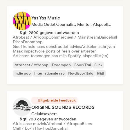
Yas Yas Music
Media Outlet/Journalist, Mentor, Afspeellijst Curator, Sociale Media Beïnvloeder
&gt; 2800 gegeven antwoorden
Afrobeat / Afropop
Commercieel / Mainstream
Dancehall
Disco
Droompop
Geef kunstenaars constructief advies
Artikelen schrijven
Maak impactvolle posts of reels over artiesten
Artiesten toevoegen aan mijn Spotify-afspeellijst(en)
Afrobeat / Afropop
Droompop
Boor/Trui
Funk
Indie pop
Internationale rap
Nu-disco/Italo
R&B
Uitgebreide Feedback
ORIGINE SOUNDS RECORDS
Geluidsexpert
&gt; 700 gegeven antwoorden
Afrikaanse muziek
Afrobeat / Afropop
Blues
Chill / Lo-fi Hip-Hop
Dancehall