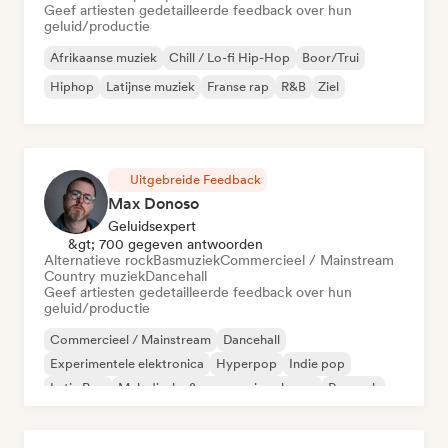
Geef artiesten gedetailleerde feedback over hun
geluid/productie
Afrikaanse muziek
Chill / Lo-fi Hip-Hop
Boor/Trui
Hiphop
Latijnse muziek
Franse rap
R&B
Ziel
Uitgebreide Feedback
Max Donoso
Geluidsexpert
&gt; 700 gegeven antwoorden
Alternatieve rock
Basmuziek
Commercieel / Mainstream
Country muziek
Dancehall
Geef artiesten gedetailleerde feedback over hun
geluid/productie
Commercieel / Mainstream
Dancehall
Experimentele elektronica
Hyperpop
Indie pop
Latin Pop
Melodische & progressieve house
Poprock