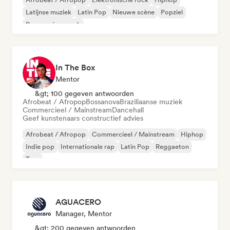
Latijnse muziek
Latin Pop
Nieuwe scène
Popziel
Progressieve rock
In The Box
Mentor
&gt; 100 gegeven antwoorden
Afrobeat / Afropop
Bossanova
Braziliaanse muziek
Commercieel / Mainstream
Dancehall
Geef kunstenaars constructief advies
Afrobeat / Afropop
Commercieel / Mainstream
Hiphop
Indie pop
Internationale rap
Latin Pop
Reggaeton
Trap
AGUACERO
Manager, Mentor
&gt; 200 gegeven antwoorden