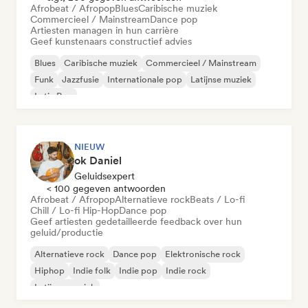
Afrobeat / Afropop
Blues
Caribische muziek
Commercieel / Mainstream
Dance pop
Artiesten managen in hun carrière
Geef kunstenaars constructief advies
Blues
Caribische muziek
Commercieel / Mainstream
Funk
Jazzfusie
Internationale pop
Latijnse muziek
Latin Pop
NIEUW
ok Daniel
Geluidsexpert
< 100 gegeven antwoorden
Afrobeat / Afropop
Alternatieve rock
Beats / Lo-fi
Chill / Lo-fi Hip-Hop
Dance pop
Geef artiesten gedetailleerde feedback over hun
geluid/productie
Alternatieve rock
Dance pop
Elektronische rock
Hiphop
Indie folk
Indie pop
Indie rock
Latijnse muziek