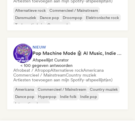
Artiesten toevoegen aan mijn Spotify-afspeellijst(en)
Alternatieve rock
Commercieel / Mainstream
Dansmuziek
Dance pop
Droompop
Elektronische rock
Toekomstig huis
Garagerock
NIEUW
Pop Machine Mode 🤖 AI Music, Indie Pop & Dream Pop
Afspeellijst Curator
< 100 gegeven antwoorden
Afrobeat / Afropop
Alternatieve rock
Americana
Commercieel / Mainstream
Country muziek
Artiesten toevoegen aan mijn Spotify-afspeellijst(en)
Americana
Commercieel / Mainstream
Country muziek
Dance pop
Hyperpop
Indie folk
Indie pop
Internationale pop