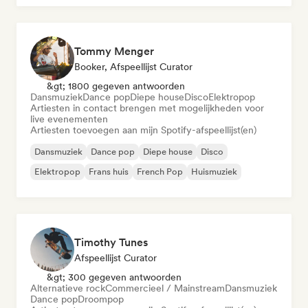
Tommy Menger
Booker, Afspeellijst Curator
&gt; 1800 gegeven antwoorden
Dansmuziek
Dance pop
Diepe house
Disco
Elektropop
Artiesten in contact brengen met mogelijkheden voor
live evenementen
Artiesten toevoegen aan mijn Spotify-afspeellijst(en)
Dansmuziek
Dance pop
Diepe house
Disco
Elektropop
Frans huis
French Pop
Huismuziek
Timothy Tunes
Afspeellijst Curator
&gt; 300 gegeven antwoorden
Alternatieve rock
Commercieel / Mainstream
Dansmuziek
Dance pop
Droompop