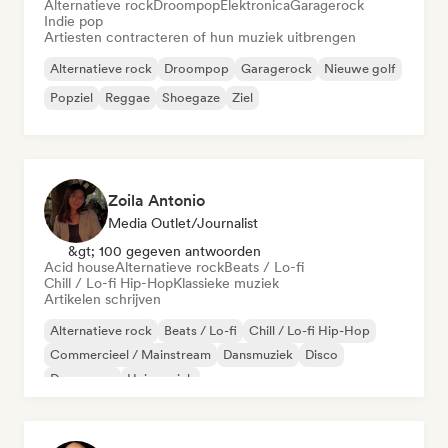
Alternatieve rock
Droompop
Elektronica
Garagerock
Indie pop
Artiesten contracteren of hun muziek uitbrengen
Alternatieve rock
Droompop
Garagerock
Nieuwe golf
Popziel
Reggae
Shoegaze
Ziel
Zoila Antonio
Media Outlet/Journalist
&gt; 100 gegeven antwoorden
Acid house
Alternatieve rock
Beats / Lo-fi
Chill / Lo-fi Hip-Hop
Klassieke muziek
Artikelen schrijven
Alternatieve rock
Beats / Lo-fi
Chill / Lo-fi Hip-Hop
Commercieel / Mainstream
Dansmuziek
Disco
Droompop
Huismuziek