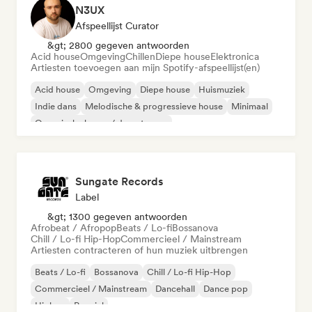
N3UX
Afspeellijst Curator
&gt; 2800 gegeven antwoorden
Acid house
Omgeving
Chillen
Diepe house
Elektronica
Artiesten toevoegen aan mijn Spotify-afspeellijst(en)
Acid house
Omgeving
Diepe house
Huismuziek
Indie dans
Melodische & progressieve house
Minimaal
Organische house / downtempo
Sungate Records
Label
&gt; 1300 gegeven antwoorden
Afrobeat / Afropop
Beats / Lo-fi
Bossanova
Chill / Lo-fi Hip-Hop
Commercieel / Mainstream
Artiesten contracteren of hun muziek uitbrengen
Beats / Lo-fi
Bossanova
Chill / Lo-fi Hip-Hop
Commercieel / Mainstream
Dancehall
Dance pop
Hiphop
Popziel