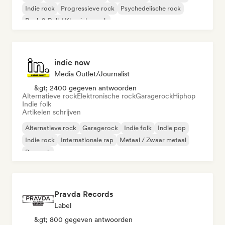
Indie rock
Progressieve rock
Psychedelische rock
Rock & Roll / Klassieke rock
indie now
Media Outlet/Journalist
&gt; 2400 gegeven antwoorden
Alternatieve rock
Elektronische rock
Garagerock
Hiphop
Indie folk
Artikelen schrijven
Alternatieve rock
Garagerock
Indie folk
Indie pop
Indie rock
Internationale rap
Metaal / Zwaar metaal
Poprock
Pravda Records
Label
&gt; 800 gegeven antwoorden