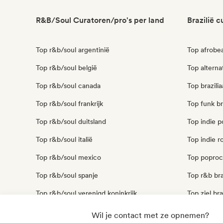
R&B/Soul Curatoren/pro's per land
Brazilië 
Top r&b/soul argentinië
Top afrobea
Top r&b/soul belgië
Top alterna
Top r&b/soul canada
Top brazili
Top r&b/soul frankrijk
Top funk br
Top r&b/soul duitsland
Top indie p
Top r&b/soul italië
Top indie ro
Top r&b/soul mexico
Top poprock
Top r&b/soul spanje
Top r&b bra
Top r&b/soul verenigd koninkrijk
Top ziel bra
Top r&b/soul verenigde staten
Top stedelij
Wil je contact met ze opnemen?