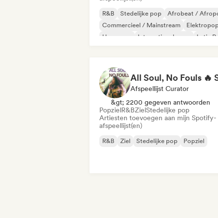
R&B
Stedelijke pop
Afrobeat / Afrop
Commercieel / Mainstream
Elektropo
Hyperpop
Internationale pop
Latin P
Afspeellijst Curator
&gt; 2200 gegeven antwoorden
Popziel
R&B
Ziel
Stedelijke pop
Artiesten toevoegen aan mijn Spotify-
afspeellijst(en)
R&B
Ziel
Stedelijke pop
Popziel