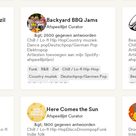
Lof
zil
Backyard BBQ Jams
Afspeellijst Curator
&gt; 2500 gegeven antwoorden
Chill / Lo-fi Hip-Hop
Country muziek
Beat
Dance pop
Deutschpop/German Pop
Chil
Elektropop
Arti
Artiesten toevoegen aan mijn Spotify-
Art
afspeellijst(en)
afsp
Funk
R&B
Ziel
Chill / Lo-fi Hip-Hop
Fu
Country muziek
Deutschpop/German Pop
Bea
Indie dans
Indie folk
Chi
Here Comes the Sun
Afspeellijst Curator
&gt; 1800 gegeven antwoorden
o-fi
Chill / Lo-fi Hip-Hop
Disco
Droompop
Funk
Dro
Indie folk
Int