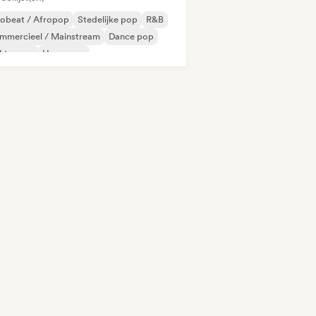
robeat / Afropop
Stedelijke pop
R&B
mmercieel / Mainstream
Dance pop
ektropop
Hyperpop
ernationale pop