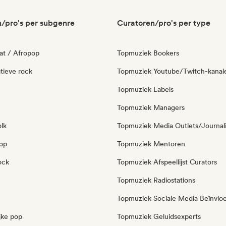
/pro's per subgenre
Curatoren/pro's per type
at / Afropop
Topmuziek Bookers
tieve rock
Topmuziek Youtube/Twitch-kanal
Topmuziek Labels
Topmuziek Managers
olk
Topmuziek Media Outlets/Journal
pop
Topmuziek Mentoren
ock
Topmuziek Afspeellijst Curators
Topmuziek Radiostations
Topmuziek Sociale Media Beïnvlo
jke pop
Topmuziek Geluidsexperts