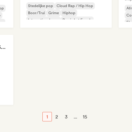
Stedelijke pop
Cloud Rap / Hip Hop
op
Af
Boor/Trui
Grime
Hiphop
p
Co
Internationale rap
Rap in het Engels
op
El
Franse rap
Int
All Soul, No Fouls 🔥 Smooth Contemporary R&B & Neo Soul
1
2
3
...
15