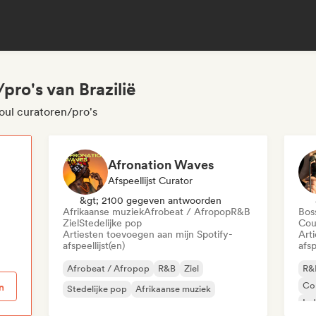
pro's van Brazilië
oul curatoren/pro's
Afronation Waves
Afspeellijst Curator
p
&gt; 2100 gegeven antwoorden
Afrikaanse muziek
Afrobeat / Afropop
R&B
Bos
Ziel
Stedelijke pop
Cou
Artiesten toevoegen aan mijn Spotify-
Art
afspeellijst(en)
afsp
Afrobeat / Afropop
R&B
Ziel
R&
Co
n
Stedelijke pop
Afrikaanse muziek
Ind