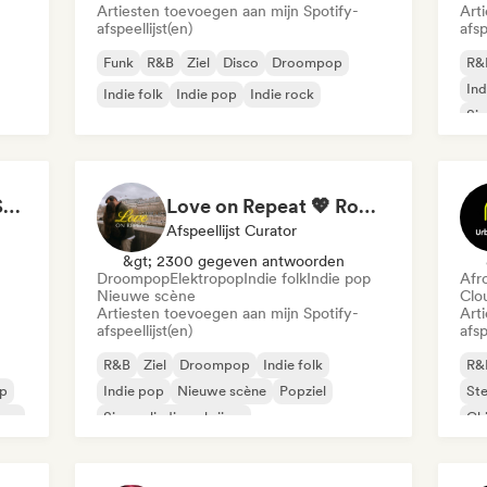
Artiesten toevoegen aan mijn Spotify-
Art
afspeellijst(en)
afsp
Funk
R&B
Ziel
Disco
Droompop
R&
Ind
Indie folk
Indie pop
Indie rock
Sin
Sexy & Hot songs to Set the Mood 🥀 🥵
Love on Repeat 💖 Romantic Indie Pop, Neo Soul & Singer-Songwriter
Afspeellijst Curator
&gt; 2300 gegeven antwoorden
Droompop
Elektropop
Indie folk
Indie pop
Afr
Nieuwe scène
Clo
Artiesten toevoegen aan mijn Spotify-
Art
afspeellijst(en)
afsp
R&B
Ziel
Droompop
Indie folk
R&
op
Indie pop
Nieuwe scène
Popziel
Ste
pop
Singer-liedjesschrijver
Chi