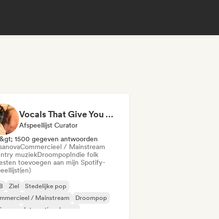
Vocals That Give You Chills
Afspeellijst Curator
&gt; 1500 gegeven antwoorden
sanova
Commercieel / Mainstream
ntry muziek
Droompop
Indie folk
iesten toevoegen aan mijn Spotify-
eellijst(en)
B
Ziel
Stedelijke pop
mmercieel / Mainstream
Droompop
ie pop
Internationale pop