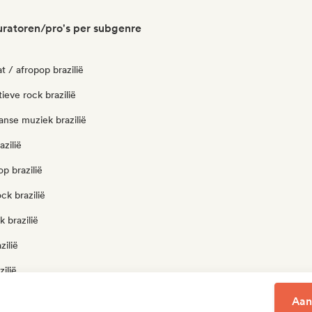
curatoren/pro's per subgenre
t / afropop brazilië
tieve rock brazilië
aanse muziek brazilië
azilië
op brazilië
ck brazilië
 brazilië
zilië
zilië
ke pop brazilië
Aan