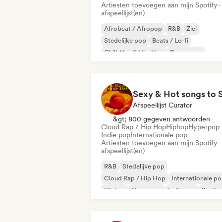
Artiesten toevoegen aan mijn Spotify-
afspeellijst(en)
Afrobeat / Afropop
R&B
Ziel
Stedelijke pop
Beats / Lo-fi
Chill / Lo-fi Hip-Hop
Droompop
French Pop
Afspeellijst Curator
&gt; 800 gegeven antwoorden
Cloud Rap / Hip Hop
Hiphop
Hyperpop
Indie pop
Internationale pop
Artiesten toevoegen aan mijn Spotify-
afspeellijst(en)
R&B
Stedelijke pop
Cloud Rap / Hip Hop
Internationale p
Hiphop
Hyperpop
Indie pop
Synth