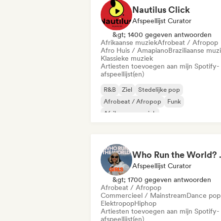
Nautilus Click
Afspeellijst Curator
&gt; 1400 gegeven antwoorden
Afrikaanse muziek
Afrobeat / Afropop
Afro Huis / Amapiano
Braziliaanse muz
Klassieke muziek
Artiesten toevoegen aan mijn Spotify-
afspeellijst(en)
R&B
Ziel
Stedelijke pop
Afrobeat / Afropop
Funk
Afrikaanse muziek
Commercieel / Mainstream
Hiphop
Who Run the World?
Afspeellijst Curator
&gt; 1700 gegeven antwoorden
Afrobeat / Afropop
Commercieel / Mainstream
Dance pop
Elektropop
Hiphop
Artiesten toevoegen aan mijn Spotify-
afspeellijst(en)