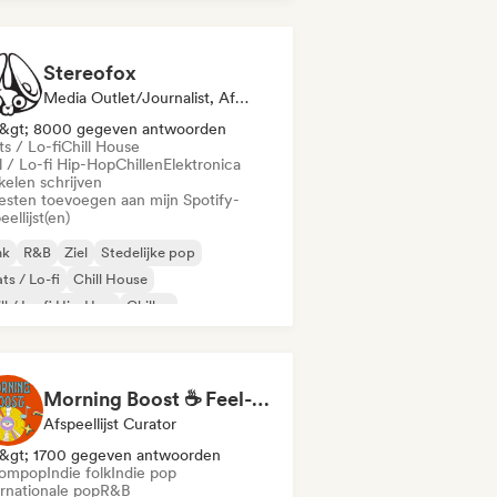
i slaapkamer
Stereofox
Media Outlet/Journalist, Afspeellijst Curator
&gt; 8000 gegeven antwoorden
s / Lo-fi
Chill House
l / Lo-fi Hip-Hop
Chillen
Elektronica
kelen schrijven
iesten toevoegen aan mijn Spotify-
eellijst(en)
nk
R&B
Ziel
Stedelijke pop
ts / Lo-fi
Chill House
ll / Lo-fi Hip-Hop
Chillen
Morning Boost ☕ Feel-Good Funk, Soul & Neo-Soul to Wake Up
Afspeellijst Curator
&gt; 1700 gegeven antwoorden
ompop
Indie folk
Indie pop
ernationale pop
R&B