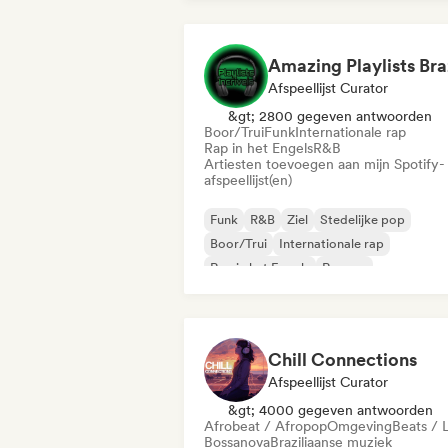
Amazing Playlists Bra
Afspeellijst Curator
&gt; 2800 gegeven antwoorden
Boor/Trui
Funk
Internationale rap
Rap in het Engels
R&B
Artiesten toevoegen aan mijn Spotify-
afspeellijst(en)
Funk
R&B
Ziel
Stedelijke pop
Boor/Trui
Internationale rap
Rap in het Engels
Reggae
Chill Connections
Afspeellijst Curator
&gt; 4000 gegeven antwoorden
Afrobeat / Afropop
Omgeving
Beats / L
Bossanova
Braziliaanse muziek