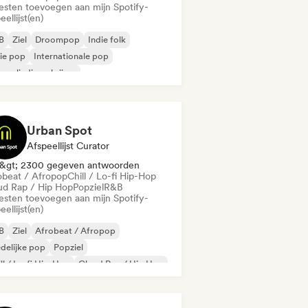
iesten toevoegen aan mijn Spotify-
eellijst(en)
B
Ziel
Droompop
Indie folk
ie pop
Internationale pop
ger-liedjesschrijver
Urban Spot
Afspeellijst Curator
&gt; 2300 gegeven antwoorden
obeat / Afropop
Chill / Lo-fi Hip-Hop
ud Rap / Hip Hop
Popziel
R&B
iesten toevoegen aan mijn Spotify-
eellijst(en)
B
Ziel
Afrobeat / Afropop
delijke pop
Popziel
ll / Lo-fi Hip-Hop
Cloud Rap / Hip Hop