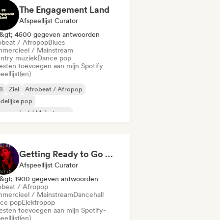
The Engagement Land
Afspeellijst Curator
&gt; 4500 gegeven antwoorden
obeat / Afropop
Blues
mercieel / Mainstream
ntry muziek
Dance pop
iesten toevoegen aan mijn Spotify-
eellijst(en)
B
Ziel
Afrobeat / Afropop
delijke pop
mmercieel / Mainstream
untry muziek
Dance pop
Indie pop
Getting Ready to Go Out 🍒💋
Afspeellijst Curator
&gt; 1900 gegeven antwoorden
obeat / Afropop
mercieel / Mainstream
Dancehall
ce pop
Elektropop
iesten toevoegen aan mijn Spotify-
eellijst(en)