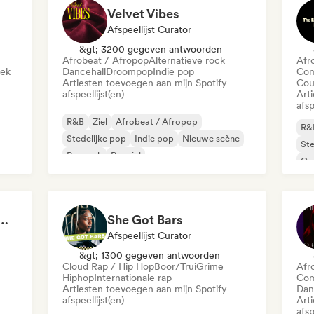
Velvet Vibes
Afspeellijst Curator
&gt; 3200 gegeven antwoorden
Afrobeat / Afropop
Alternatieve rock
Afr
iek
Dancehall
Droompop
Indie pop
Com
Artiesten toevoegen aan mijn Spotify-
Cou
afspeellijst(en)
Art
afsp
R&B
Ziel
Afrobeat / Afropop
R&
Stedelijke pop
Indie pop
Nieuwe scène
Ste
Poprock
Popziel
Co
Co
 Girls! 🔥 Female Empowerment Pop & Girl-Power Anthems
She Got Bars
Afspeellijst Curator
&gt; 1300 gegeven antwoorden
Cloud Rap / Hip Hop
Boor/Trui
Grime
Afr
Hiphop
Internationale rap
Com
Artiesten toevoegen aan mijn Spotify-
Dan
afspeellijst(en)
Art
afsp