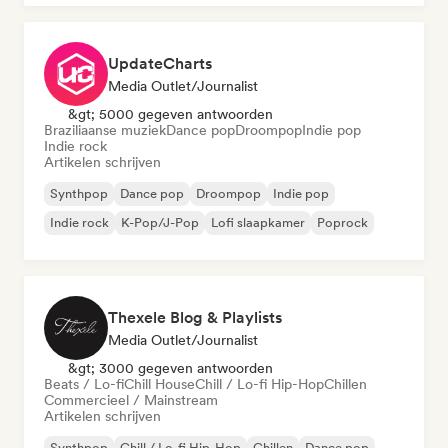
UpdateCharts
Media Outlet/Journalist
&gt; 5000 gegeven antwoorden
Braziliaanse muziek
Dance pop
Droompop
Indie pop
Indie rock
Artikelen schrijven
Synthpop
Dance pop
Droompop
Indie pop
Indie rock
K-Pop/J-Pop
Lofi slaapkamer
Poprock
Thexele Blog & Playlists
Media Outlet/Journalist
&gt; 3000 gegeven antwoorden
Beats / Lo-fi
Chill House
Chill / Lo-fi Hip-Hop
Chillen
Commercieel / Mainstream
Artikelen schrijven
Synthpop
Chill / Lo-fi Hip-Hop
Chillen
Dance pop