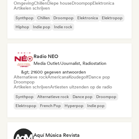
Omgeving
Chillen
Diepe house
Droompop
Elektronica
Artikelen schrijven
Synthpop
Chillen
Droompop
Elektronica
Elektropop
Hiphop
Indie pop
Indie rock
Radio NEO
Media Outlet/Journalist, Radiostation
&gt; 21600 gegeven antwoorden
Alternatieve rock
Americana
Koudegolf
Dance pop
Droompop
Artikelen schrijven
Artiesten uitzenden op de radio
Synthpop
Alternatieve rock
Dance pop
Droompop
Elektropop
French Pop
Hyperpop
Indie pop
Aquí Música Revista