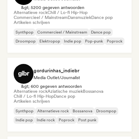
&gt; 5200 gegeven antwoorden
Alternatieve rock
Chill / Lo-fi Hip-Hop
Commercieel / Mainstream
Dansmuziek
Dance pop
Artikelen schrijven
Synthpop
Commercieel / Mainstream
Dance pop
Droompop
Elektropop
Indie pop
Pop-punk
Poprock
gordurinhas_indiebr
Media Outlet/Journalist
&gt; 600 gegeven antwoorden
Alternatieve rock
Aziatische muziek
Bossanova
Chill / Lo-fi Hip-Hop
Dance pop
Artikelen schrijven
Synthpop
Alternatieve rock
Bossanova
Droompop
Indie pop
Indie rock
Poprock
Post punk