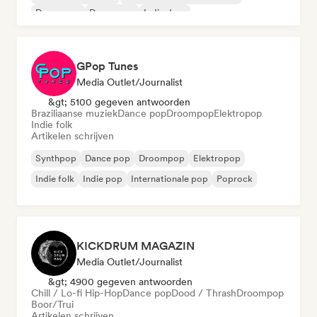
Dance pop
Droompop
Indie dans
GPop Tunes
Media Outlet/Journalist
&gt; 5100 gegeven antwoorden
Braziliaanse muziek
Dance pop
Droompop
Elektropop
Indie folk
Artikelen schrijven
Synthpop
Dance pop
Droompop
Elektropop
Indie folk
Indie pop
Internationale pop
Poprock
KICKDRUM MAGAZIN
Media Outlet/Journalist
&gt; 4900 gegeven antwoorden
Chill / Lo-fi Hip-Hop
Dance pop
Dood / Thrash
Droompop
Boor/Trui
Artikelen schrijven