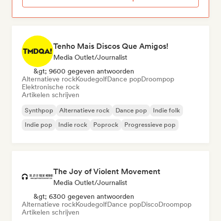
Tenho Mais Discos Que Amigos!
Media Outlet/Journalist
&gt; 9600 gegeven antwoorden
Alternatieve rock
Koudegolf
Dance pop
Droompop
Elektronische rock
Artikelen schrijven
Synthpop
Alternatieve rock
Dance pop
Indie folk
Indie pop
Indie rock
Poprock
Progressieve pop
The Joy of Violent Movement
Media Outlet/Journalist
&gt; 6300 gegeven antwoorden
Alternatieve rock
Koudegolf
Dance pop
Disco
Droompop
Artikelen schrijven