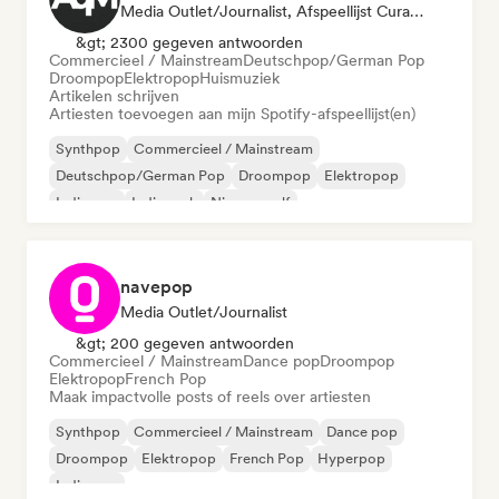
Media Outlet/Journalist, Afspeellijst Curator
&gt; 2300 gegeven antwoorden
Commercieel / Mainstream
Deutschpop/German Pop
Droompop
Elektropop
Huismuziek
Artikelen schrijven
Artiesten toevoegen aan mijn Spotify-afspeellijst(en)
Synthpop
Commercieel / Mainstream
Deutschpop/German Pop
Droompop
Elektropop
Indie pop
Indie rock
Nieuwe golf
navepop
Media Outlet/Journalist
&gt; 200 gegeven antwoorden
Commercieel / Mainstream
Dance pop
Droompop
Elektropop
French Pop
Maak impactvolle posts of reels over artiesten
Synthpop
Commercieel / Mainstream
Dance pop
Droompop
Elektropop
French Pop
Hyperpop
Indie pop