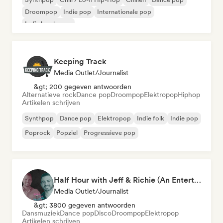
Droompop
Indie pop
Internationale pop
Lofi slaapkamer
Keeping Track
Media Outlet/Journalist
&gt; 200 gegeven antwoorden
Alternatieve rock
Dance pop
Droompop
Elektropop
Hiphop
Artikelen schrijven
Synthpop
Dance pop
Elektropop
Indie folk
Indie pop
Poprock
Popziel
Progressieve pop
Half Hour with Jeff & Richie (An Entertainment Podcast)
Media Outlet/Journalist
&gt; 3800 gegeven antwoorden
Dansmuziek
Dance pop
Disco
Droompop
Elektropop
Artikelen schrijven