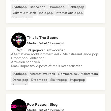
Synthpop
Dance pop
Droompop
Elektropop
Vakantie muziek
Indie pop
Internationale pop
K-Pop/J-Pop
This Is The Scene
Media Outlet/Journalist
&gt; 500 gegeven antwoorden
Alternatieve rock
Commercieel / Mainstream
Dance pop
Droompop
Elektropop
Artikelen schrijven
Maak impactvolle posts of reels over artiesten
Synthpop
Alternatieve rock
Commercieel / Mainstream
Dance pop
Droompop
Elektropop
Hyperpop
Pop-punk
Pop Passion Blog
Media Outlet/Journalist