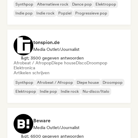
Synthpop
Alternatieve rock
Dance pop
Elektropop
Indie pop
Indie rock
Popziel
Progressieve pop
tonspion.de
Media Outlet/Journalist
&gt; 3500 gegeven antwoorden
Afrobeat / Afropop
Diepe house
Disco
Droompop
Elektronica
Artikelen schrijven
Synthpop
Afrobeat / Afropop
Diepe house
Droompop
Elektropop
Indie pop
Indie rock
Nu-disco/Italo
Beware
Media Outlet/Journalist
&gt; 6500 gegeven antwoorden