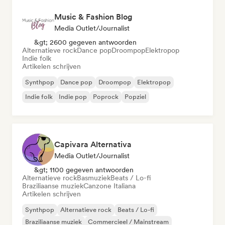
Music & Fashion Blog
Media Outlet/Journalist
&gt; 2600 gegeven antwoorden
Alternatieve rock
Dance pop
Droompop
Elektropop
Indie folk
Artikelen schrijven
Synthpop
Dance pop
Droompop
Elektropop
Indie folk
Indie pop
Poprock
Popziel
Capivara Alternativa
Media Outlet/Journalist
&gt; 1100 gegeven antwoorden
Alternatieve rock
Basmuziek
Beats / Lo-fi
Braziliaanse muziek
Canzone Italiana
Artikelen schrijven
Synthpop
Alternatieve rock
Beats / Lo-fi
Braziliaanse muziek
Commercieel / Mainstream