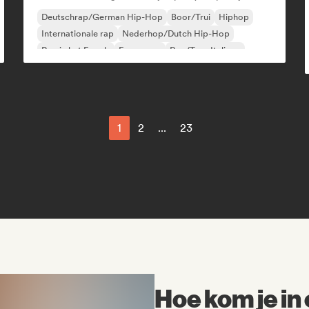
Deutschrap/German Hip-Hop
Boor/Trui
Hiphop
Internationale rap
Nederhop/Dutch Hip-Hop
Rap in het Engels
Franse rap
Rap/Trap Italiano
1
2
...
23
Hoe kom je in 