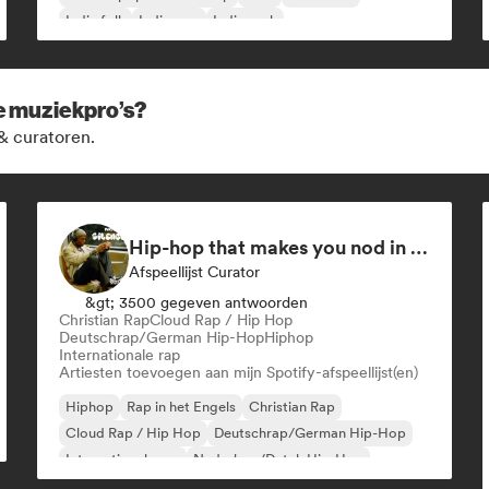
Indie folk
Indie pop
Indie rock
ze muziekpro’s?
& curatoren.
Hip-hop that makes you nod in silence
Afspeellijst Curator
&gt; 3500 gegeven antwoorden
Christian Rap
Cloud Rap / Hip Hop
Deutschrap/German Hip-Hop
Hiphop
Internationale rap
Artiesten toevoegen aan mijn Spotify-afspeellijst(en)
Hiphop
Rap in het Engels
Christian Rap
Cloud Rap / Hip Hop
Deutschrap/German Hip-Hop
Internationale rap
Nederhop/Dutch Hip-Hop
Franse rap