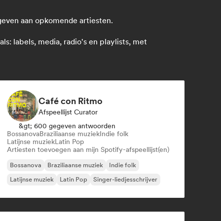
 geven aan opkomende artiesten.
 labels, media, radio's en playlists, met
Café con Ritmo
Afspeellijst Curator
&gt; 600 gegeven antwoorden
Bossanova
Braziliaanse muziek
Indie folk
Latijnse muziek
Latin Pop
Artiesten toevoegen aan mijn Spotify-afspeellijst(en)
Bossanova
Braziliaanse muziek
Indie folk
Latijnse muziek
Latin Pop
Singer-liedjesschrijver