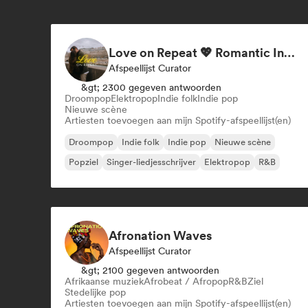
Love on Repeat 💖 Romantic Indie Pop, Neo Soul & Singer-Songwriter
Afspeellijst Curator
&gt; 2300 gegeven antwoorden
Droompop
Elektropop
Indie folk
Indie pop
Nieuwe scène
Artiesten toevoegen aan mijn Spotify-afspeellijst(en)
Droompop
Indie folk
Indie pop
Nieuwe scène
Popziel
Singer-liedjesschrijver
Elektropop
R&B
Afronation Waves
Afspeellijst Curator
&gt; 2100 gegeven antwoorden
Afrikaanse muziek
Afrobeat / Afropop
R&B
Ziel
Stedelijke pop
Artiesten toevoegen aan mijn Spotify-afspeellijst(en)