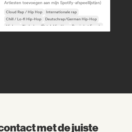
Artiesten toevoegen aan mijn Spotify-afspeellijst(en)
Cloud Rap / Hip Hop
Internationale rap
Chill / Lo-fi Hip-Hop
Deutschrap/German Hip-Hop
Hiphop
Nederhop/Dutch Hip-Hop
Rap in het Engels
Franse rap
contact met de juiste