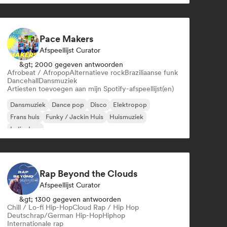
Pace Makers
Afspeellijst Curator
&gt; 2000 gegeven antwoorden
Afrobeat / Afropop
Alternatieve rock
Braziliaanse funk
Dancehall
Dansmuziek
Artiesten toevoegen aan mijn Spotify-afspeellijst(en)
Dansmuziek
Dance pop
Disco
Elektropop
Frans huis
Funky / Jackin Huis
Huismuziek
Indie dans
Rap Beyond the Clouds
Afspeellijst Curator
&gt; 1300 gegeven antwoorden
Chill / Lo-fi Hip-Hop
Cloud Rap / Hip Hop
Deutschrap/German Hip-Hop
Hiphop
Internationale rap