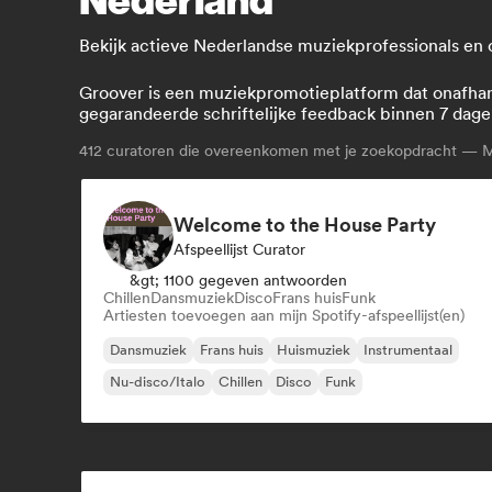
Bekijk actieve Nederlandse muziekprofessionals en
Groover is een muziekpromotieplatform dat onafhanke
gegarandeerde schriftelijke feedback binnen 7 dage
412
curatoren die overeenkomen met je zoekopdracht — M
Welcome to the House Party
Afspeellijst Curator
&gt; 1100 gegeven antwoorden
Chillen
Dansmuziek
Disco
Frans huis
Funk
Artiesten toevoegen aan mijn Spotify-afspeellijst(en)
Dansmuziek
Frans huis
Huismuziek
Instrumentaal
Nu-disco/Italo
Chillen
Disco
Funk