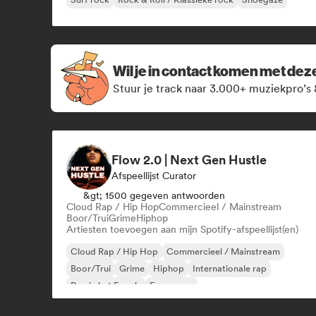
Wil je in contact komen met de
Stuur je track naar 3.000+ muziekpro’s 
Flow 2.0 | Next Gen Hustle
Afspeellijst Curator
&gt; 1500 gegeven antwoorden
Cloud Rap / Hip Hop
Commercieel / Mainstream
Boor/Trui
Grime
Hiphop
Artiesten toevoegen aan mijn Spotify-afspeellijst(en)
Cloud Rap / Hip Hop
Commercieel / Mainstream
Boor/Trui
Grime
Hiphop
Internationale rap
Rap in het Engels
Franse rap