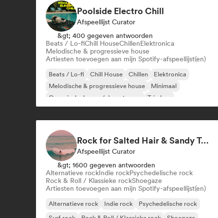
Poolside Electro Chill
Afspeellijst Curator
&gt; 400 gegeven antwoorden
Beats / Lo-fi
Chill House
Chillen
Elektronica
Melodische & progressieve house
Artiesten toevoegen aan mijn Spotify-afspeellijst(en)
Beats / Lo-fi
Chill House
Chillen
Elektronica
Melodische & progressieve house
Minimaal
Organische house / downtempo
Trip hop
Rock for Salted Hair & Sandy Toes
Afspeellijst Curator
&gt; 1600 gegeven antwoorden
Alternatieve rock
Indie rock
Psychedelische rock
Rock & Roll / Klassieke rock
Shoegaze
Artiesten toevoegen aan mijn Spotify-afspeellijst(en)
Alternatieve rock
Indie rock
Psychedelische rock
Surf rock
Rock & Roll / Klassieke rock
Shoegaze