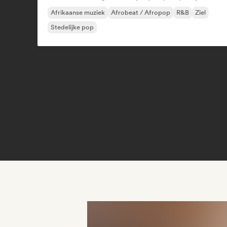
Afrikaanse muziek
Afrobeat / Afropop
R&B
Ziel
Stedelijke pop