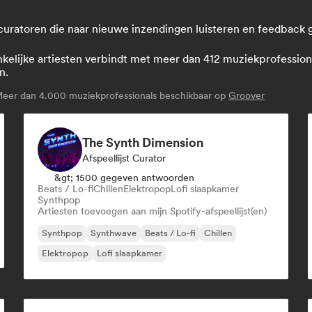
 curatoren die naar nieuwe inzendingen luisteren en feedback
lijke artiesten verbindt met meer dan 412 muziekprofessionals:
n.
eer dan 4.000 muziekprofessionals beschikbaar op
Groover
The Synth Dimension
Afspeellijst Curator
&gt; 1500 gegeven antwoorden
Beats / Lo-fi
Chillen
Elektropop
Lofi slaapkamer
Synthpop
Artiesten toevoegen aan mijn Spotify-afspeellijst(en)
Synthpop
Synthwave
Beats / Lo-fi
Chillen
Elektropop
Lofi slaapkamer