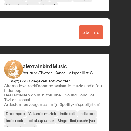
Internationale pop
Poprock
Start nu
alexrainbirdMusic
Youtube/Twitch-Kanaal, Afspeellijst Curator
&gt; 6300 gegeven antwoorden
Alternatieve rock
Droompop
Vakantie muziek
Indie folk
Indie pop
Deel artiesten op mijn YouTube-, SoundCloud- of
Twitch-kanaal
Artiesten toevoegen aan mijn Spotify-afspeellijst(en)
Droompop
Vakantie muziek
Indie folk
Indie pop
Indie rock
Lofi slaapkamer
Singer-liedjesschrijver
Alternatieve rock