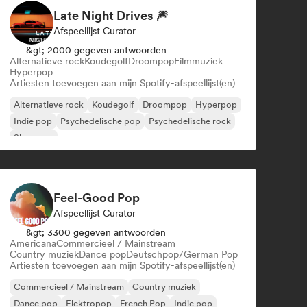
Late Night Drives 🎆
Afspeellijst Curator
&gt; 2000 gegeven antwoorden
Alternatieve rock
Koudegolf
Droompop
Filmmuziek
Hyperpop
Artiesten toevoegen aan mijn Spotify-afspeellijst(en)
Alternatieve rock
Koudegolf
Droompop
Hyperpop
Indie pop
Psychedelische pop
Psychedelische rock
Shoegaze
Feel-Good Pop
Afspeellijst Curator
&gt; 3300 gegeven antwoorden
Americana
Commercieel / Mainstream
Country muziek
Dance pop
Deutschpop/German Pop
Artiesten toevoegen aan mijn Spotify-afspeellijst(en)
Commercieel / Mainstream
Country muziek
Dance pop
Elektropop
French Pop
Indie pop