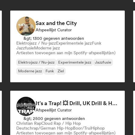
Sax and the City
Afspeellijst Curator
&gt; 1300 gegeven antwoorden
Elektrojazz / Nu-jazz
Experimentele jazz
Funk
Jazzfusie
Moderne jazz
Artiesten toevoegen aan mijn Spotify-afspeellijst(en)
Elektrojazz / Nu-jazz
Experimentele jazz
Jazzfusie
Moderne jazz
Funk
Ziel
It's a Trap! 💥 Drill, UK Drill & Hard-Hitting Trap
Afspeellijst Curator
&gt; 2500 gegeven antwoorden
Christian Rap
Cloud Rap / Hip Hop
Deutschrap/German Hip-Hop
Boor/Trui
Hiphop
Artiesten toevoegen aan mijn Spotify-afspeellijst(en)