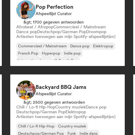
Pop Perfection
Afspeellijst Curator
&gt; 1700 gegeven antwoorden
Afrobeat / Afropop
Commercieel / Mainstream
Dance pop
Deutschpop/German Pop
Droompop
Artiesten toevoegen aan mijn Spotify-afspeellijst(en)
Commercieel / Mainstream
Dance pop
Elektropop
French Pop
Hyperpop
Indie pop
Internationale pop
K-Pop/J-Pop
Backyard BBQ Jams
Afspeellijst Curator
&gt; 2500 gegeven antwoorden
Chill / Lo-fi Hip-Hop
Country muziek
Dance pop
Deutschpop/German Pop
Elektropop
Artiesten toevoegen aan mijn Spotify-afspeellijst(en)
Chill / Lo-fi Hip-Hop
Country muziek
Deutschpop/German Pop
Funk
Indie dans