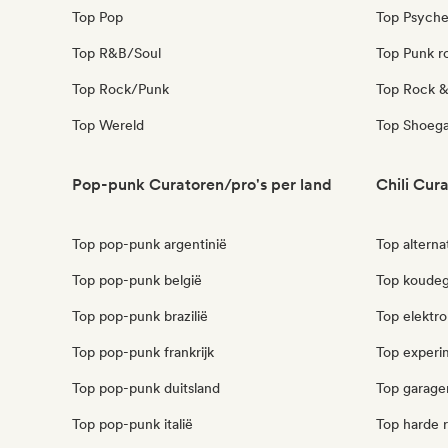
Top Pop
Top Psyche
Top R&B/Soul
Top Punk r
Top Rock/Punk
Top Rock & 
Top Wereld
Top Shoeg
Pop-punk Curatoren/pro's per land
Chili Cur
Top pop-punk argentinië
Top alternat
Top pop-punk belgië
Top koudego
Top pop-punk brazilië
Top elektro
Top pop-punk frankrijk
Top experim
Top pop-punk duitsland
Top garager
Top pop-punk italië
Top harde r