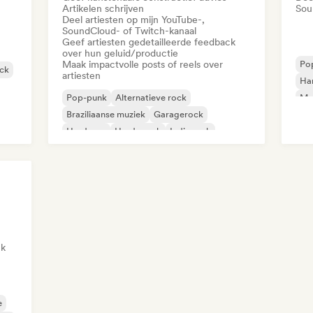
Artikelen schrijven
Sou
Deel artiesten op mijn YouTube-,
SoundCloud- of Twitch-kanaal
Geef artiesten gedetailleerde feedback
over hun geluid/productie
Maak impactvolle posts of reels over
Po
ck
artiesten
Ha
Pop-punk
Alternatieve rock
Met
Braziliaanse muziek
Garagerock
Hardcore
Harde rock
Indie rock
Poprock
ck
e