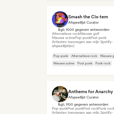
Smash the Cis-tem
Afspeellijst Curator
&gt; 1000 gegeven antwoorden
Alternatieve rock
Nieuwe golf
Nieuwe scène
Pop-punk
Post punk
Artiesten toevoegen aan mijn Spotify-
afspeellijst(en)
Pop-punk
Alternatieve rock
Nieuwe g
Nieuwe scène
Post punk
Punk rock
Anthems for Anarchy
Afspeellijst Curator
&gt; 1100 gegeven antwoorden
Pop-punk
Post punk
Post rock
Punk roc
Artiesten toevoegen aan mijn Spotify-