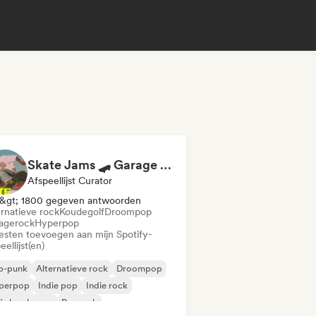
Skate Jams 🛹 Garage Rock, Surf Rock & Neo-Psych
Afspeellijst Curator
&gt; 1800 gegeven antwoorden
ernatieve rock
Koudegolf
Droompop
agerock
Hyperpop
iesten toevoegen aan mijn Spotify-
eellijst(en)
p-punk
Alternatieve rock
Droompop
perpop
Indie pop
Indie rock
i slaapkamer
Poprock