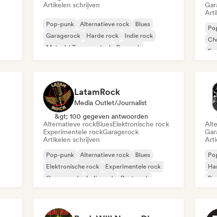
Artikelen schrijven
Gar
Arti
Pop-punk
Alternatieve rock
Blues
Po
Garagerock
Harde rock
Indie rock
Chr
Metaal / Zwaar metaal
Poprock
Exp
Ha
LatamRock
Media Outlet/Journalist
&gt; 100 gegeven antwoorden
Alternatieve rock
Blues
Elektronische rock
Alt
Experimentele rock
Garagerock
Gar
Artikelen schrijven
Art
Pop-punk
Alternatieve rock
Blues
Po
Elektronische rock
Experimentele rock
Ha
Garagerock
Indie rock
Post punk
Psy