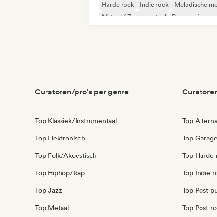
Harde rock
Indie rock
Melodische me
Metaal / Zwaar metaal
Progressieve r
Curatoren/pro's per genre
Curatoren
Top Klassiek/Instrumentaal
Top Alterna
Top Elektronisch
Top Garag
Top Folk/Akoestisch
Top Harde 
Top Hiphop/Rap
Top Indie r
Top Jazz
Top Post p
Top Metaal
Top Post r