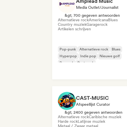
Amplead Music
Media Outlet/Journalist
&gt; 700 gegeven antwoorden
Alternatieve rock
Americana
Blues
Country muziek
Garagerock
Artikelen schrijven
Pop-punk
Alternatieve rock
Blues
Hyperpop
Indie pop
Nieuwe golf
Poprock
Post punk
CAST-MUSIC
Afspeellijst Curator
&gt; 2400 gegeven antwoorden
Alternatieve rock
Caribische muziek
Harde rock
Latijnse muziek
Metaal / Zwaar metaal