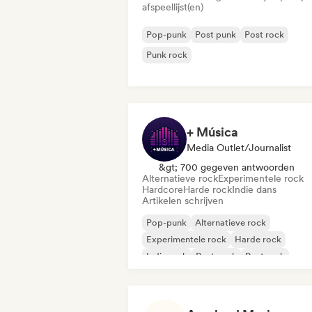
afspeellijst(en)
Pop-punk
Post punk
Post rock
Punk rock
+ Música
Media Outlet/Journalist
&gt; 700 gegeven antwoorden
Alternatieve rock
Experimentele rock
Hardcore
Harde rock
Indie dans
Artikelen schrijven
Pop-punk
Alternatieve rock
Experimentele rock
Harde rock
Indie rock
Post punk
Post rock
Progressieve rock