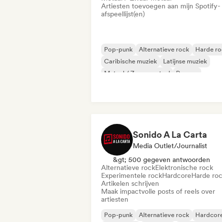
Artiesten toevoegen aan mijn Spotify-
afspeellijst(en)
Pop-punk
Alternatieve rock
Harde ro
Caribische muziek
Latijnse muziek
Metaal / Zwaar metaal
Reggae
Rock & Roll / Klassieke rock
Sonido A La Carta
Media Outlet/Journalist
&gt; 500 gegeven antwoorden
Alternatieve rock
Elektronische rock
Experimentele rock
Hardcore
Harde ro
Artikelen schrijven
Maak impactvolle posts of reels over
artiesten
Pop-punk
Alternatieve rock
Hardcor