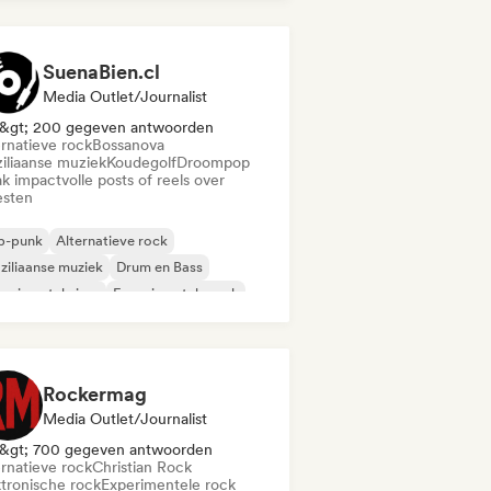
SuenaBien.cl
Media Outlet/Journalist
&gt; 200 gegeven antwoorden
ernatieve rock
Bossanova
ziliaanse muziek
Koudegolf
Droompop
k impactvolle posts of reels over
esten
p-punk
Alternatieve rock
ziliaanse muziek
Drum en Bass
erimentele jazz
Experimentele rock
zfusie
Garagerock
Rockermag
Media Outlet/Journalist
&gt; 700 gegeven antwoorden
ernatieve rock
Christian Rock
ktronische rock
Experimentele rock