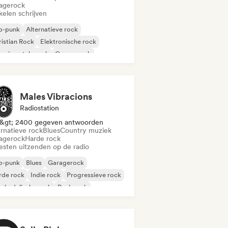
agerock
kelen schrijven
p-punk
Alternatieve rock
istian Rock
Elektronische rock
erimentele rock
Garagerock
rde rock
Indie rock
Males Vibracions
Radiostation
&gt; 2400 gegeven antwoorden
ernatieve rock
Blues
Country muziek
agerock
Harde rock
iesten uitzenden op de radio
p-punk
Blues
Garagerock
rde rock
Indie rock
Progressieve rock
chedelische rock
Punk rock