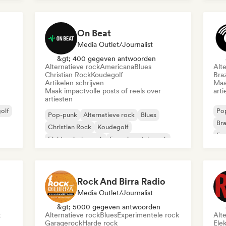
Metaal / Zwaar metaal
On Beat
Media Outlet/Journalist
&gt; 400 gegeven antwoorden
Alternatieve rock
Americana
Blues
Alt
Christian Rock
Koudegolf
Bra
Artikelen schrijven
Maa
Maak impactvolle posts of reels over
arti
artiesten
olf
Po
Pop-punk
Alternatieve rock
Blues
Bra
Christian Rock
Koudegolf
Exp
Elektronische rock
Experimentele rock
Jaz
Garagerock
Rock And Birra Radio
Media Outlet/Journalist
&gt; 5000 gegeven antwoorden
k
Alternatieve rock
Blues
Experimentele rock
Alt
Garagerock
Harde rock
Ele