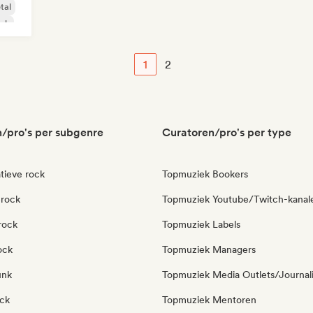
tal
ock
1
2
/pro's per subgenre
Curatoren/pro's per type
tieve rock
Topmuziek Bookers
erock
Topmuziek Youtube/Twitch-kanal
rock
Topmuziek Labels
ock
Topmuziek Managers
unk
Topmuziek Media Outlets/Journal
ock
Topmuziek Mentoren