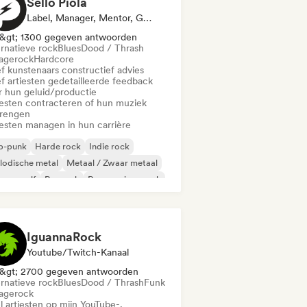
Sello Piola
Label, Manager, Mentor, Geluidsexpert
&gt; 1300 gegeven antwoorden
ernatieve rock
Blues
Dood / Thrash
agerock
Hardcore
f kunstenaars constructief advies
f artiesten gedetailleerde feedback
r hun geluid/productie
iesten contracteren of hun muziek
brengen
iesten managen in hun carrière
p-punk
Harde rock
Indie rock
lodische metal
Metaal / Zwaar metaal
euwe golf
Poprock
Progressieve rock
IguannaRock
Youtube/Twitch-Kanaal
&gt; 2700 gegeven antwoorden
ernatieve rock
Blues
Dood / Thrash
Funk
agerock
l artiesten op mijn YouTube-,