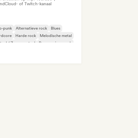
ndCloud- of Twitch-kanaal
p-punk
Alternatieve rock
Blues
rdcore
Harde rock
Melodische metal
aal / Zwaar metaal
Progressieve rock