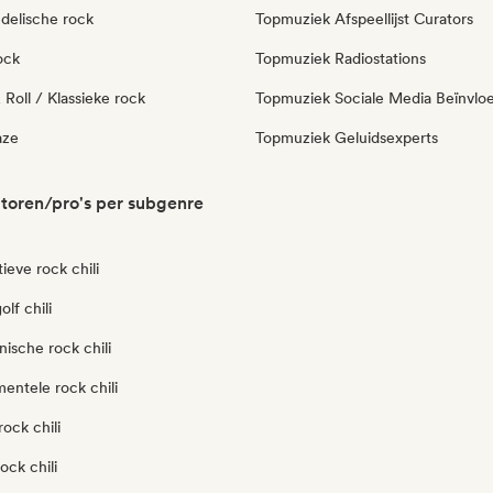
delische rock
Topmuziek Afspeellijst Curators
ock
Topmuziek Radiostations
Roll / Klassieke rock
Topmuziek Sociale Media Beïnvlo
aze
Topmuziek Geluidsexperts
atoren/pro's per subgenre
ieve rock chili
lf chili
nische rock chili
entele rock chili
ock chili
ock chili