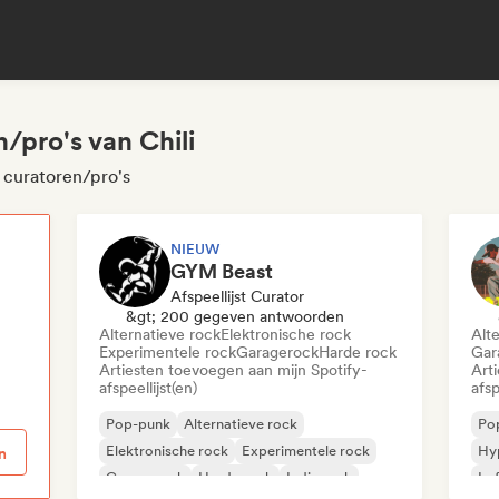
/pro's van Chili
 curatoren/pro's
NIEUW
GYM Beast
Afspeellijst Curator
p
&gt; 200 gegeven antwoorden
Alternatieve rock
Elektronische rock
Alt
Experimentele rock
Garagerock
Harde rock
Gar
Artiesten toevoegen aan mijn Spotify-
Art
afspeellijst(en)
afsp
Pop-punk
Alternatieve rock
Po
Elektronische rock
Experimentele rock
Hy
n
Garagerock
Harde rock
Indie rock
Lof