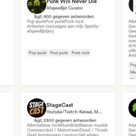
Punk Will Never Die
Afspeellijst Curator
&gt; 900 gegeven antwoorden
Pop-punk
Post punk
Punk rock
Alt
Artiesten toevoegen aan mijn Spotify-
Gar
afspeellijst(en)
Gee
Gee
ove
Art
uit
Pop-punk
Post punk
Punk rock
Art
Po
Me
Ni
StageCast
Youtube/Twitch-Kanaal, Media Outlet/Journalist, Mentor, Sociale Media Beïnvloeder, Geluidsexpert
&gt; 2300 gegeven antwoorden
Alternatieve rock
Blues
Braziliaanse muziek
Alt
Commercieel / Mainstream
Dood / Thrash
Gar
Geef kunstenaars constructief advies
Dee