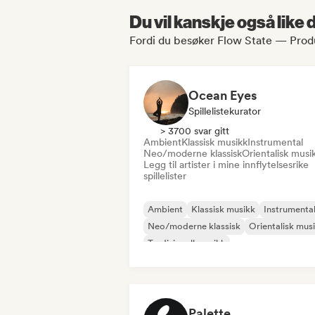
Du vil kanskje også like
Fordi du besøker Flow State — Produ
Ocean Eyes
Spillelistekurator
> 3700 svar gitt
Ambient
Klassisk musikk
Instrumental
Neo/moderne klassisk
Orientalisk musi
Legg til artister i mine innflytelsesrike
spillelister
Ambient
Klassisk musikk
Instrumenta
Neo/moderne klassisk
Orientalisk mus
Tradisjonell musikk
Palette