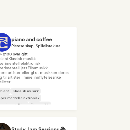
piano and coffee
Plateselskap, Spillelistekurator
> 2100 svar gitt
ient
Klassisk musikk
erimentell elektronisk
erimentell jazz
Filmmusikk
ere artister eller gi ut musikken deres
 til artister i mine innflytelsesrike
lelister
bient
Klassisk musikk
perimentell elektronisk
perimentell jazz
Filmmusikk
ie-folk
Neo/moderne klassisk
ger og låtskriver
Study Jam Sessions 📚 Indie Folk, Dream Pop & Singer-Songwriter