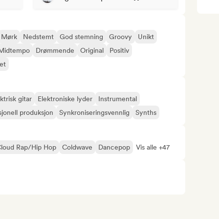
Mørk
Nedstemt
God stemning
Groovy
Unikt
Midtempo
Drømmende
Original
Positiv
et
ktrisk gitar
Elektroniske lyder
Instrumental
sjonell produksjon
Synkroniseringsvennlig
Synths
loud Rap/Hip Hop
Coldwave
Dancepop
Vis alle +47