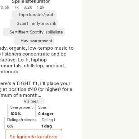
Spillelistekurator
70.5k
7k
3.2k
1.2k
Topp kurator/proff
Svært innflytelsesrik
Sertifisert Spotify-spilleliste
Høy svarprosent
ady, organic, low-tempo music to 
 listeners concentrate and be 
uctive. Lo-fi, hiphop 
rumentals, chillstep, ambient, 
ntempo.

here's a TIGHT fit, I'll place your 
 at position #40 (or higher) for a 
imum of a month...
Vis mer
Svarprosent
Svar i
100%
2 dager
Delingsfrekvens
Deling i
6%
1 dag
Se lignende kuratorer