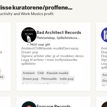
 disse kuratorene/proffene...
ctivity and Work Musics profil
Bad Architect Records
Plateselskap, Spillelistekurator
> 7400 svar gitt
Ambient
Chill
Klassisk musikk
Dancepop
Amb
kk
Dream pop
Eksp
Signere artister eller gi ut musikken deres
Eksp
Legg til artister i mine innflytelsesrike
Sign
spillelister
Legg
spil
l
Ambient
Chill
Klassisk musikk
Am
ikk
Dream pop
Filmmusikk
Indie-pop
Eks
Instrumental
Lofi-soveværelse
Eks
Ind
San
Fogcore Records