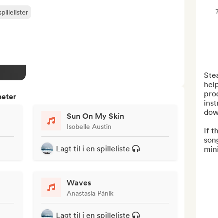
pillelister
Ste
help
prod
heter
inst
dow
Sun On My Skin
Isobelle Austin
If t
song
Lagt til i en spilleliste
min
Waves
Anastasia Pánik
Lagt til i en spilleliste