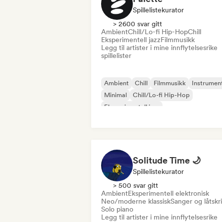
Spillelistekurator
> 2600 svar gitt
Ambient
Chill/Lo-fi Hip-Hop
Chill
Eksperimentell jazz
Filmmusikk
Legg til artister i mine innflytelsesrike
spillelister
Ambient
Chill
Filmmusikk
Instrumen
Minimal
Chill/Lo-fi Hip-Hop
Eksperimentell jazz
Solitude Time 🌙
Spillelistekurator
> 500 svar gitt
Ambient
Eksperimentell elektronisk
Neo/moderne klassisk
Sanger og låtskr
Solo piano
Legg til artister i mine innflytelsesrike