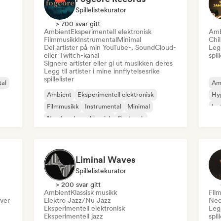
Spillelistekurator
> 700 svar gitt
Ambient
Eksperimentell elektronisk
Amb
Filmmusikk
Instrumental
Minimal
Chi
Del artister på min YouTube-, SoundCloud-
Legg
eller Twitch-kanal
spil
Signere artister eller gi ut musikken deres
Legg til artister i mine innflytelsesrike
spillelister
tal
Am
Ambient
Eksperimentell elektronisk
Hy
Filmmusikk
Instrumental
Minimal
Ins
Neo/moderne klassisk
Postrock
Liminal Waves
Spillelistekurator
> 200 svar gitt
Ambient
Klassisk musikk
Fil
iver
Elektro Jazz/Nu Jazz
Neo
Eksperimentell elektronisk
Legg
Eksperimentell jazz
spil