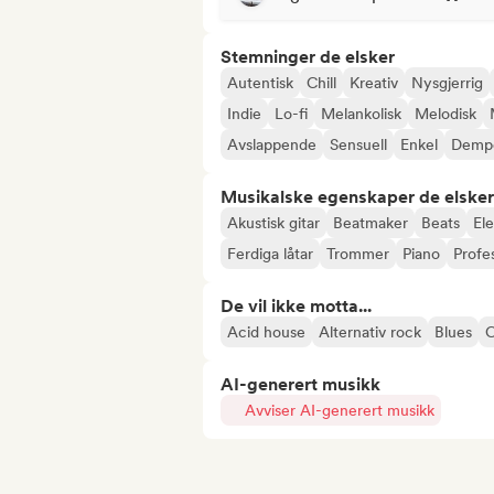
Stemninger de elsker
Autentisk
Chill
Kreativ
Nysgjerrig
Indie
Lo-fi
Melankolisk
Melodisk
Avslappende
Sensuell
Enkel
Demp
Musikalske egenskaper de elsker
Akustisk gitar
Beatmaker
Beats
Ele
Ferdiga låtar
Trommer
Piano
Profe
De vil ikke motta...
Acid house
Alternativ rock
Blues
C
AI-generert musikk
Avviser AI-generert musikk