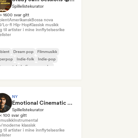
Spillelistekurator
> 1600 svar gitt
ient
Amerikansk
Bossa nova
ll/Lo-fi Hip-Hop
Klassisk musikk
 til artister i mine innflytelsesrike
lelister
bient
Dream pop
Filmmusikk
perpop
Indie-folk
Indie-pop
trumental
Lofi-soveværelse
NY
Emotional Cinematic Songs for Hope by Matt Macleod
Spillelistekurator
< 100 svar gitt
mmusikk
Instrumental
/moderne klassisk
 til artister i mine innflytelsesrike
lelister