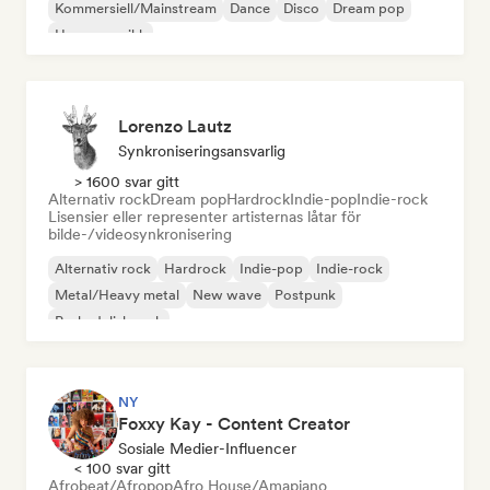
Kommersiell/Mainstream
Dance
Disco
Dream pop
House-musikk
Lorenzo Lautz
Synkroniseringsansvarlig
> 1600 svar gitt
Alternativ rock
Dream pop
Hardrock
Indie-pop
Indie-rock
Lisensier eller representer artisternas låtar för
bilde-/videosynkronisering
Alternativ rock
Hardrock
Indie-pop
Indie-rock
Metal/Heavy metal
New wave
Postpunk
Psykedelisk rock
NY
Foxxy Kay - Content Creator
Sosiale Medier-Influencer
< 100 svar gitt
Afrobeat/Afropop
Afro House/Amapiano