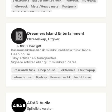
Elektronika
Eksperimentell rock
Indie-folk
Indie-pop
Indie-rock
Metal/Heavy metal
Postpunk
Rock & Roll/Klassisk Rock
Dreamers Island Entertainment
Plateselskap, Utgiver
> 1000 svar gitt
Bassmusikk
Brasiliansk musikk
Brasiliansk funk
Dance
Deep house
Tilby artister en forlagsavtale
Signere artister eller gi ut musikken deres
Brasiliansk funk
Deep house
Elektronika
Elektropop
Future house
Hip-hop
House-musikk
Tech House
ADAD Audio
Spillelistekurator