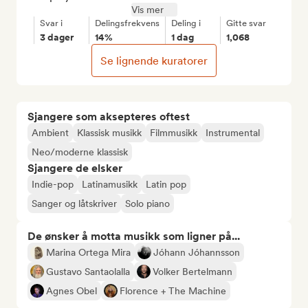
Vis mer
Svar i
Delingsfrekvens
Deling i
Gitte svar
3 dager
14%
1 dag
1,068
Se lignende kuratorer
Sjangere som aksepteres oftest
Ambient
Klassisk musikk
Filmmusikk
Instrumental
Neo/moderne klassisk
Sjangere de elsker
Indie-pop
Latinamusikk
Latin pop
Sanger og låtskriver
Solo piano
De ønsker å motta musikk som ligner på...
Marina Ortega Mira
Jóhann Jóhannsson
Gustavo Santaolalla
Volker Bertelmann
Agnes Obel
Florence + The Machine