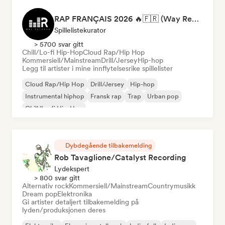
RAP FRANÇAIS 2026 🔥🇫🇷 (Way Records)
Spillelistekurator
> 5700 svar gitt
Chill/Lo-fi Hip-Hop
Cloud Rap/Hip Hop
Kommersiell/Mainstream
Drill/Jersey
Hip-hop
Legg til artister i mine innflytelsesrike spillelister
Cloud Rap/Hip Hop
Drill/Jersey
Hip-hop
Instrumental hiphop
Fransk rap
Trap
Urban pop
Chill/Lo-fi Hip-Hop
Dybdegående tilbakemelding
Rob Tavaglione/Catalyst Recording
Lydekspert
> 800 svar gitt
Alternativ rock
Kommersiell/Mainstream
Countrymusikk
Dream pop
Elektronika
Gi artister detaljert tilbakemelding på
lyden/produksjonen deres