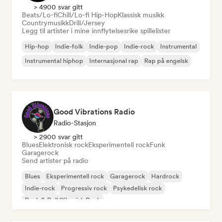
> 4900 svar gitt
Beats/Lo-fi
Chill/Lo-fi Hip-Hop
Klassisk musikk
Countrymusikk
Drill/Jersey
Legg til artister i mine innflytelsesrike spillelister
Hip-hop
Indie-folk
Indie-pop
Indie-rock
Instrumental
Instrumental hiphop
Internasjonal rap
Rap på engelsk
Good Vibrations Radio
Radio-Stasjon
> 2900 svar gitt
Blues
Elektronisk rock
Eksperimentell rock
Funk
Garagerock
Send artister på radio
Blues
Eksperimentell rock
Garagerock
Hardrock
Indie-rock
Progressiv rock
Psykedelisk rock
Rock & Roll/Klassisk Rock