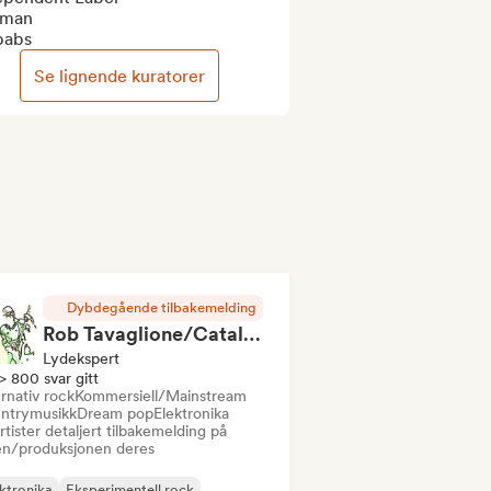
man

babs
Se lignende kuratorer
Dybdegående tilbakemelding
Rob Tavaglione/Catalyst Recording
Lydekspert
> 800 svar gitt
rnativ rock
Kommersiell/Mainstream
ntrymusikk
Dream pop
Elektronika
rtister detaljert tilbakemelding på
en/produksjonen deres
ktronika
Eksperimentell rock