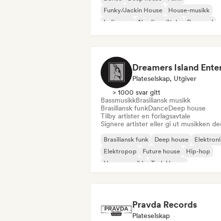
Funky/Jackin House
House-musikk
Indie-pop
Nu-disco/Italo
Pop-soul
Plateselskap, Utgiver
> 1000 svar gitt
Bassmusikk
Brasiliansk musikk
Brasiliansk funk
Dance
Deep house
Tilby artister en forlagsavtale
Signere artister eller gi ut musikken de
Brasiliansk funk
Deep house
Elektron
Elektropop
Future house
Hip-hop
House-musikk
Tech House
Pravda Records
Plateselskap