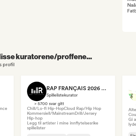
Naâ
Fat
 disse kuratorene/proffene...
 profil
RAP FRANÇAIS 2026 🔥🇫🇷 (Way Records)
Spillelistekurator
> 5700 svar gitt
nce
Chill/Lo-fi Hip-Hop
Cloud Rap/Hip Hop
Alte
Kommersiell/Mainstream
Drill/Jersey
Cou
Hip-hop
Gi a
Legg til artister i mine innflytelsesrike
lyd
spillelister
Ele