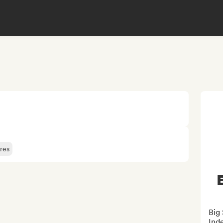
eres
Big
Ind