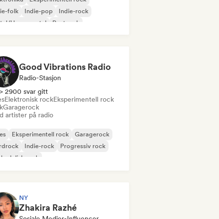
ie-folk
Indie-pop
Indie-rock
tal/Heavy metal
Postpunk
k & Roll/Klassisk Rock
Good Vibrations Radio
Radio-Stasjon
> 2900 svar gitt
es
Elektronisk rock
Eksperimentell rock
k
Garagerock
 artister på radio
es
Eksperimentell rock
Garagerock
rdrock
Indie-rock
Progressiv rock
kedelisk rock
k & Roll/Klassisk Rock
NY
Zhakira Razhé
Sosiale Medier-Influencer