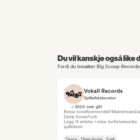
Du vil kanskje også like
Fordi du besøker Big Scoop Recordss
Vokall Records
Spillelistekurator
> 3500 svar gitt
Bossa nova
Kommersiell/Mainstream
Da
Deep house
Funk
Legg til artister i mine innflytelsesrike
spillelister
Dance
Deep house
Funk