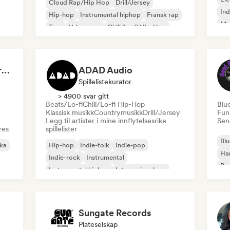
Cloud Rap/Hip Hop
Drill/Jersey
Ind
Hip-hop
Instrumental hiphop
Fransk rap
Me
Trap
Urban pop
Chill/Lo-fi Hip-Hop
Roc
Dreamers Island Entertainment
ADAD Audio
Spillelistekurator
> 4900 svar gitt
Beats/Lo-fi
Chill/Lo-fi Hip-Hop
Blu
Klassisk musikk
Countrymusikk
Drill/Jersey
Fun
Legg til artister i mine innflytelsesrike
Send
res
spillelister
Blu
ika
Hip-hop
Indie-folk
Indie-pop
Ha
Indie-rock
Instrumental
Psy
Instrumental hiphop
Internasjonal rap
Roc
Rap på engelsk
Sungate Records
Plateselskap