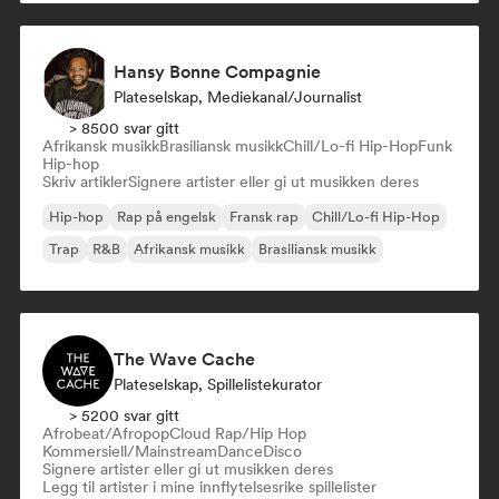
Hansy Bonne Compagnie
Plateselskap, Mediekanal/journalist
> 8500 svar gitt
Afrikansk musikk
Brasiliansk musikk
Chill/Lo-fi Hip-Hop
Funk
Hip-hop
Skriv artikler
Signere artister eller gi ut musikken deres
Hip-hop
Rap på engelsk
Fransk rap
Chill/Lo-fi Hip-Hop
Trap
R&B
Afrikansk musikk
Brasiliansk musikk
The Wave Cache
Plateselskap, Spillelistekurator
> 5200 svar gitt
Afrobeat/Afropop
Cloud Rap/Hip Hop
Kommersiell/Mainstream
Dance
Disco
Signere artister eller gi ut musikken deres
Legg til artister i mine innflytelsesrike spillelister