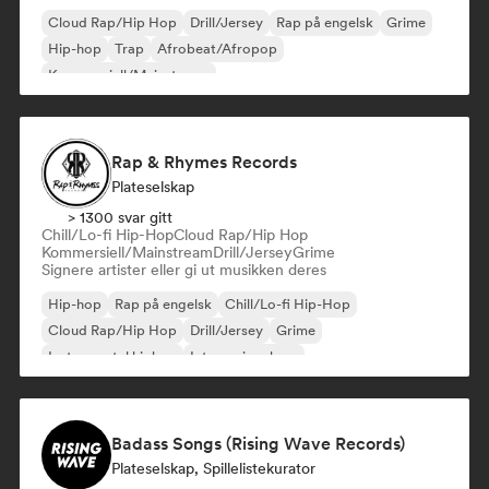
Cloud Rap/Hip Hop
Drill/Jersey
Rap på engelsk
Grime
Hip-hop
Trap
Afrobeat/Afropop
Kommersiell/Mainstream
Rap & Rhymes Records
Plateselskap
> 1300 svar gitt
Chill/Lo-fi Hip-Hop
Cloud Rap/Hip Hop
Kommersiell/Mainstream
Drill/Jersey
Grime
Signere artister eller gi ut musikken deres
Hip-hop
Rap på engelsk
Chill/Lo-fi Hip-Hop
Cloud Rap/Hip Hop
Drill/Jersey
Grime
Instrumental hiphop
Internasjonal rap
Badass Songs (Rising Wave Records)
Plateselskap, Spillelistekurator