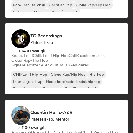
Rap/Trap Italiensk
Christian Rap
Cloud Rap/Hip Hop
Instrumental hiphop
Rap på engelsk
7C Recordings
Plateselskap
> 1400 svar gitt
Beats/Lo-fi
Chill/Lo-fi Hip-Hop
Chill
Klassisk musikk
Cloud Rap/Hip Hop
Signere artister eller gi ut musikken deres
Chill/Lo-fi Hip-Hop
Cloud Rap/Hip Hop
Hip-hop
Internasjonal rap
Nederhop/nederlandsk hiphop
Rap på engelsk
Fransk rap
Rap/Trap Italiensk
Quentin Hollis-A&R
Plateselskap, Mentor
> 1100 svar gitt
Afrobeat/Afropop
Chill/Lo-fi Hip-Hop
Cloud Rap/Hip Hop