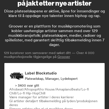
på jakt etter nye artister
Disse plateselskapene er aktive, åpne for innsendinger og
klare til å oppdage nye talenter innen hiphop og rap.
Groover er en plattform for musikkpromotering som
kobler uavhengige artister sammen med over 129
musikkbransjefolk: plateselskaper, medier, radioer og
spillelister, med garantert skriftlig tilbakemelding innen 7
dager.
129
kuratorer som samsvarer med søket ditt — Over 4 000
musikprofesjonelle tilgjengelige på
Groover
Label Blockstudio
Plateselskap, Manager, Lydekspert
> 3400 svar gitt
Afrobeat/Afropop
Afro House/Amapiano
Beats/Lo-fi
Chill/Lo-fi Hip-Hop
Chill
Være manager for artister i deres karrierer
Gi artister detaljert tilbakemelding på lyden/produksjonen
deres
Signere artister eller gi ut musikken deres