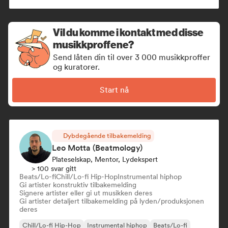
Vil du komme i kontakt med disse
musikkproffene?
Send låten din til over 3 000 musikkproffer
og kuratorer.
Start nå
Dybdegående tilbakemelding
Leo Motta (Beatmology)
Plateselskap, Mentor, Lydekspert
> 100 svar gitt
Beats/Lo-fi
Chill/Lo-fi Hip-Hop
Instrumental hiphop
Gi artister konstruktiv tilbakemelding
Signere artister eller gi ut musikken deres
Gi artister detaljert tilbakemelding på lyden/produksjonen
deres
Chill/Lo-fi Hip-Hop
Instrumental hiphop
Beats/Lo-fi