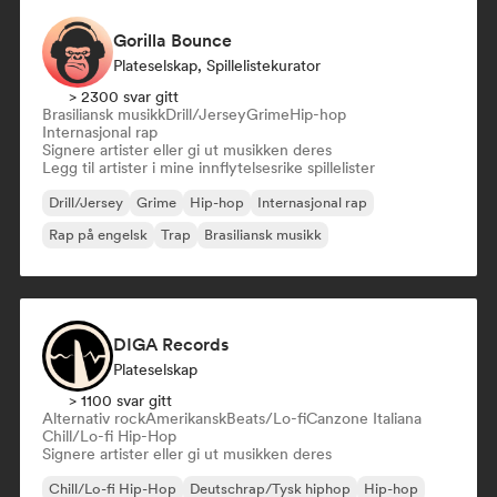
Gorilla Bounce
Plateselskap, Spillelistekurator
> 2300 svar gitt
Brasiliansk musikk
Drill/Jersey
Grime
Hip-hop
Internasjonal rap
Signere artister eller gi ut musikken deres
Legg til artister i mine innflytelsesrike spillelister
Drill/Jersey
Grime
Hip-hop
Internasjonal rap
Rap på engelsk
Trap
Brasiliansk musikk
DIGA Records
Plateselskap
> 1100 svar gitt
Alternativ rock
Amerikansk
Beats/Lo-fi
Canzone Italiana
Chill/Lo-fi Hip-Hop
Signere artister eller gi ut musikken deres
Chill/Lo-fi Hip-Hop
Deutschrap/Tysk hiphop
Hip-hop