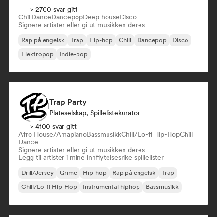
> 2700 svar gitt
Chill
Dance
Dancepop
Deep house
Disco
Signere artister eller gi ut musikken deres
Rap på engelsk
Trap
Hip-hop
Chill
Dancepop
Disco
Elektropop
Indie-pop
Trap Party
Plateselskap, Spillelistekurator
> 4100 svar gitt
Afro House/Amapiano
Bassmusikk
Chill/Lo-fi Hip-Hop
Chill
Dance
Signere artister eller gi ut musikken deres
Legg til artister i mine innflytelsesrike spillelister
Drill/Jersey
Grime
Hip-hop
Rap på engelsk
Trap
Chill/Lo-fi Hip-Hop
Instrumental hiphop
Bassmusikk