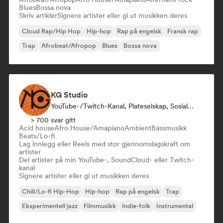
Blues
Bossa nova
Skriv artikler
Signere artister eller gi ut musikken deres
Cloud Rap/Hip Hop
Hip-hop
Rap på engelsk
Fransk rap
Trap
Afrobeat/Afropop
Blues
Bossa nova
KG Studio
YouTube-/Twitch-Kanal, Plateselskap, Sosiale Medier-Influencer
> 700 svar gitt
Acid house
Afro House/Amapiano
Ambient
Bassmusikk
Beats/Lo-fi
Lag innlegg eller Reels med stor gjennomslagskraft om
artister
Del artister på min YouTube-, SoundCloud- eller Twitch-
kanal
Signere artister eller gi ut musikken deres
Chill/Lo-fi Hip-Hop
Hip-hop
Rap på engelsk
Trap
Eksperimentell jazz
Filmmusikk
Indie-folk
Instrumental