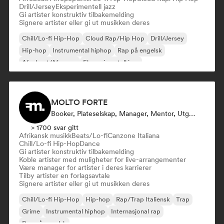
Drill/Jersey
Eksperimentell jazz
Gi artister konstruktiv tilbakemelding
Signere artister eller gi ut musikken deres
Chill/Lo-fi Hip-Hop
Cloud Rap/Hip Hop
Drill/Jersey
Hip-hop
Instrumental hiphop
Rap på engelsk
Afrobeat/Afropop
Eksperimentell jazz
MOLTO FORTE
Booker, Plateselskap, Manager, Mentor, Utgiver
> 1700 svar gitt
Afrikansk musikk
Beats/Lo-fi
Canzone Italiana
Chill/Lo-fi Hip-Hop
Dance
Gi artister konstruktiv tilbakemelding
Koble artister med muligheter for live-arrangementer
Være manager for artister i deres karrierer
Tilby artister en forlagsavtale
Signere artister eller gi ut musikken deres
Chill/Lo-fi Hip-Hop
Hip-hop
Rap/Trap Italiensk
Trap
Grime
Instrumental hiphop
Internasjonal rap
Rap på engelsk