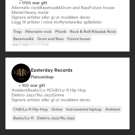
> 1700 svar gitt
Alternativ rock
Bassmusikk
Drum and Bass
Future house
Metal/Heavy metal
Signere artister eller gi ut musikken deres
Legg til artister i mine innflytelsesrike spillelister
Trap
Alternativ rock
Phonk
Rock & Roll/Klassisk Rock
Bassmusikk
Drum and Bass
Future house
Metal/Heavy metal
Easterday Records
Plateselskap
< 100 svar gitt
Ambient
Beats/Lo-fi
Chill/Lo-fi Hip-Hop
Elektro Jazz/Nu Jazz
Grime
Signere artister eller gi ut musikken deres
Chill/Lo-fi Hip-Hop
Grime
Instrumental hiphop
Ambient
Beats/Lo-fi
Elektro Jazz/Nu Jazz