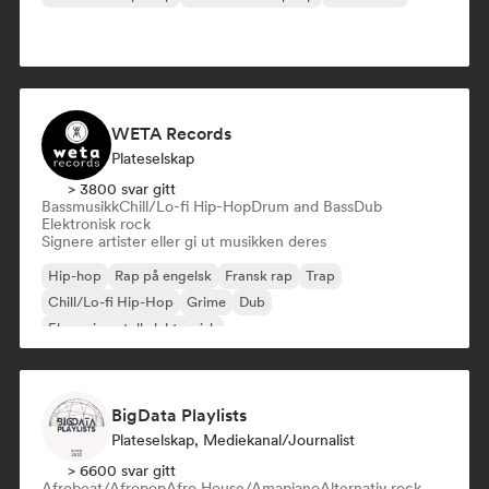
WETA Records
Plateselskap
> 3800 svar gitt
Bassmusikk
Chill/Lo-fi Hip-Hop
Drum and Bass
Dub
Elektronisk rock
Signere artister eller gi ut musikken deres
Hip-hop
Rap på engelsk
Fransk rap
Trap
Chill/Lo-fi Hip-Hop
Grime
Dub
Eksperimentell elektronisk
BigData Playlists
Plateselskap, Mediekanal/journalist
> 6600 svar gitt
Afrobeat/Afropop
Afro House/Amapiano
Alternativ rock