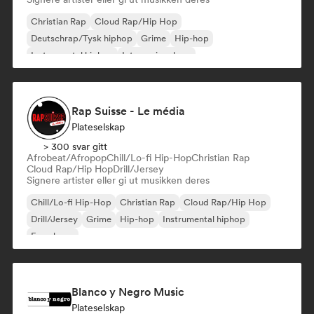
Christian Rap
Cloud Rap/Hip Hop
Deutschrap/Tysk hiphop
Grime
Hip-hop
Instrumental hiphop
Internasjonal rap
Nederhop/nederlandsk hiphop
Rap Suisse - Le média
Plateselskap
> 300 svar gitt
Afrobeat/Afropop
Chill/Lo-fi Hip-Hop
Christian Rap
Cloud Rap/Hip Hop
Drill/Jersey
Signere artister eller gi ut musikken deres
Chill/Lo-fi Hip-Hop
Christian Rap
Cloud Rap/Hip Hop
Drill/Jersey
Grime
Hip-hop
Instrumental hiphop
Fransk rap
Blanco y Negro Music
Plateselskap