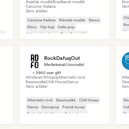
Asiatisk musikk
Brasiliansk musikk
Kom
Canzone Italiana
Skri
Skriv artikler
Chi
Canzone Italiana
Klassisk musikk
Dance
Ko
Disco
Hip-hop
Indie-pop
Hy
pop
Internasjonal pop
Rap på engelsk
Lof
RockDafuqOut
Mediekanal/journalist
> 2900 svar gitt
Afrobeat/Afropop
Alternativ rock
Alte
Bassmusikk
Chill House
Dance
Dee
Skriv artikler
Send
Alternativ rock
Bassmusikk
Chill House
Di
Dance
Dancepop
Fransk house
Ind
Funky/Jackin House
Future house
Po