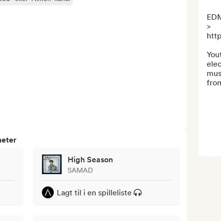
EDM
> 
htt
You
elec
musi
fro
heter
High Season
SAMAD
Lagt til i en spilleliste