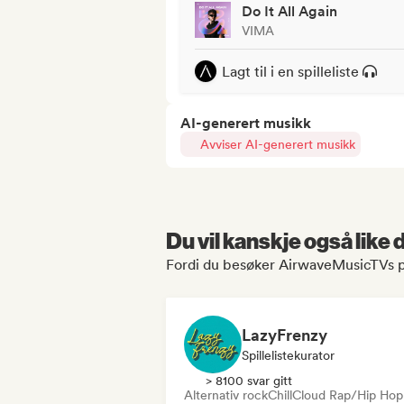
Do It All Again
VIMA
Lagt til i en spilleliste
AI-generert musikk
Avviser AI-generert musikk
Du vil kanskje også like
Fordi du besøker AirwaveMusicTVs p
LazyFrenzy
Spillelistekurator
> 8100 svar gitt
Alternativ rock
Chill
Cloud Rap/Hip Hop