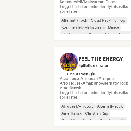
Kommersiell/Mainstream
Dance
Legg til artister i mine innflytelsesrike
spillelister
Alternativ rock
Cloud Rap/Hip Hop
Kommersiell/Mainstream
Dance
Elektropop
Indie-pop
Internasjonal 
R&B
FEEL THE ENERGY
Spillelistekurator
> 6300 svar gitt
Acid house
Afrobeat/Afropop
Afro House/Amapiano
Alternativ rock
Amerikansk
Legg til artister i mine innflytelsesrike
spillelister
Afrobeat/Afropop
Alternativ rock
Amerikansk
Christian Rap
Cloud Rap/Hip Hop
Countrymusikk
Dance
Dancepop