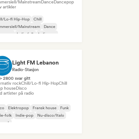
mersiell/Mainstream
Dance
Dancepop
v artikler
ll/Lo-fi Hip-Hop
Chill
mmersiell/Mainstream
Dance
perpop
Indie-folk
Indie-pop
i-soveværelse
Light FM Lebanon
Radio-Stasjon
> 2800 svar gitt
rnativ rock
Chill/Lo-fi Hip-Hop
Chill
p house
Disco
 artister på radio
sco
Elektropop
Fransk house
Funk
ie-folk
Indie-pop
Nu-disco/Italo
prock