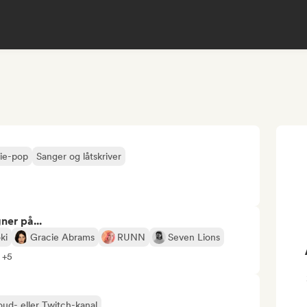
die-pop
Sanger og låtskriver
ner på...
ki
Gracie Abrams
RUNN
Seven Lions
e +5
oud- eller Twitch-kanal