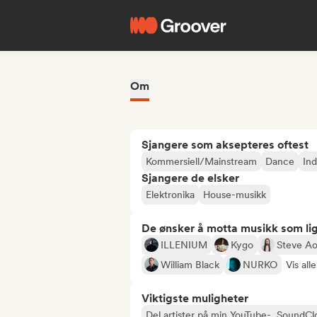
Om
Sjangere som aksepteres oftest
Kommersiell/Mainstream
Dance
In
Sjangere de elsker
Elektronika
House-musikk
De ønsker å motta musikk som lig
ILLENIUM
Kygo
Steve Ao
William Black
NURKO
Vis all
Viktigste muligheter
Del artister på min YouTube-, SoundCl