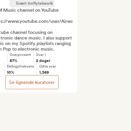
Svært innflytelsesrik
 Music channel on YouTube

ps://www.youtube.com/user/AirwaveMusicTV

tube channel focusing on 
tronic dance music. I also support 
c on my Spotify playlists ranging 
m Pop to electronic music.
Svarprosent
Svar i
87%
2 dager
Delingsfrekvens
Gitte svar
10%
1,369
Se lignende kuratorer