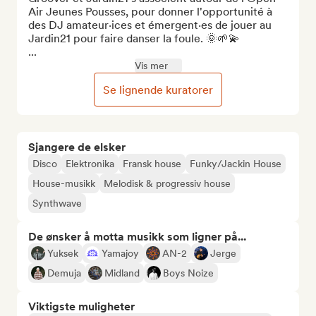
Air Jeunes Pousses, pour donner l'opportunité à 
des DJ amateur·ices et émergent·es de jouer au 
Jardin21 pour faire danser la foule. 🌞🌱💫

...
Vis mer
Se lignende kuratorer
Sjangere de elsker
Disco
Elektronika
Fransk house
Funky/Jackin House
House-musikk
Melodisk & progressiv house
Synthwave
De ønsker å motta musikk som ligner på...
Yuksek
Yamajoy
AN-2
Jerge
Demuja
Midland
Boys Noize
Viktigste muligheter