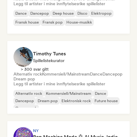
Legg til artister i mine innflytelsesrike spillelister
Dance
Dancepop
Deep house
Disco
Elektropop
Fransk house
Fransk pop
House-musikk
Timothy Tunes
Spillelistekurator
> 300 svar gitt
Alternativ rock
Kommersiell/Mainstream
Dance
Dancepop
Dream pop
Legg til artister i mine innflytelsesrike spillelister
Alternativ rock
Kommersiell/Mainstream
Dance
Dancepop
Dream pop
Elektronisk rock
Future house
Garagerock
NY
Pop Machine Mode 🤖 AI Music, Indie Pop & Dream Pop