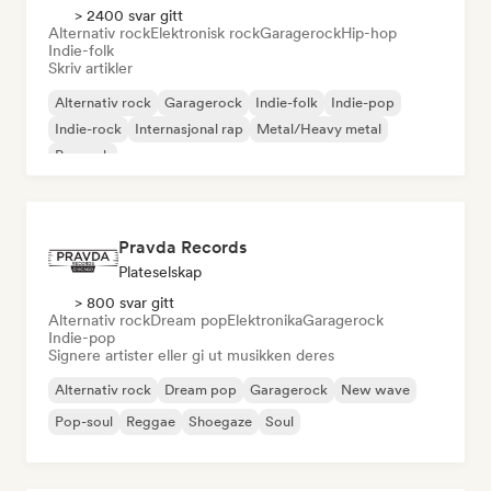
> 2400 svar gitt
Alternativ rock
Elektronisk rock
Garagerock
Hip-hop
Indie-folk
Skriv artikler
Alternativ rock
Garagerock
Indie-folk
Indie-pop
Indie-rock
Internasjonal rap
Metal/Heavy metal
Poprock
Pravda Records
Plateselskap
> 800 svar gitt
Alternativ rock
Dream pop
Elektronika
Garagerock
Indie-pop
Signere artister eller gi ut musikken deres
Alternativ rock
Dream pop
Garagerock
New wave
Pop-soul
Reggae
Shoegaze
Soul