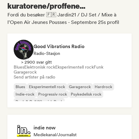
kuratorene/proffene...
Fordi du besøker 🇫🇷 Jardin21 / DJ Set / Mixe à
l'Open Air Jeunes Pousses - Septembre 25s profil
Good Vibrations Radio
Radio-Stasjon
> 2900 svar gitt
Blues
Elektronisk rock
Eksperimentell rock
Funk
Garagerock
Send artister på radio
Blues
Eksperimentell rock
Garagerock
Hardrock
Indie-rock
Progressiv rock
Psykedelisk rock
Rock & Roll/Klassisk Rock
indie now
Mediekanal/journalist