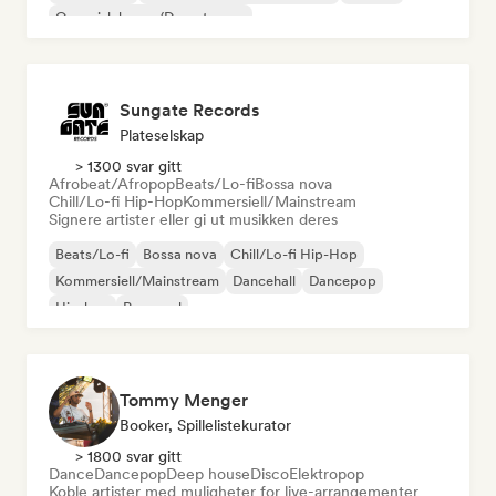
Organisk house/Downtempo
Sungate Records
Plateselskap
> 1300 svar gitt
Afrobeat/Afropop
Beats/Lo-fi
Bossa nova
Chill/Lo-fi Hip-Hop
Kommersiell/Mainstream
Signere artister eller gi ut musikken deres
Beats/Lo-fi
Bossa nova
Chill/Lo-fi Hip-Hop
Kommersiell/Mainstream
Dancehall
Dancepop
Hip-hop
Pop-soul
Tommy Menger
Booker, Spillelistekurator
> 1800 svar gitt
Dance
Dancepop
Deep house
Disco
Elektropop
Koble artister med muligheter for live-arrangementer