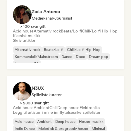
Zoila Antonio
Mediekanal/journalist
> 100 svar gitt
Acid house
Alternativ rock
Beats/Lo-fi
Chill/Lo-fi Hip-Hop
Klassisk musikk
Skriv artikler
Alternativ rock
Beats/Lo-fi
Chill/Lo-fi Hip-Hop
Kommersiell/Mainstream
Dance
Disco
Dream pop
House-musikk
N3UX
Spillelistekurator
> 2800 svar gitt
Acid house
Ambient
Chill
Deep house
Elektronika
Legg til artister i mine innflytelsesrike spillelister
Acid house
Ambient
Deep house
House-musikk
Indie Dance
Melodisk & progressiv house
Minimal