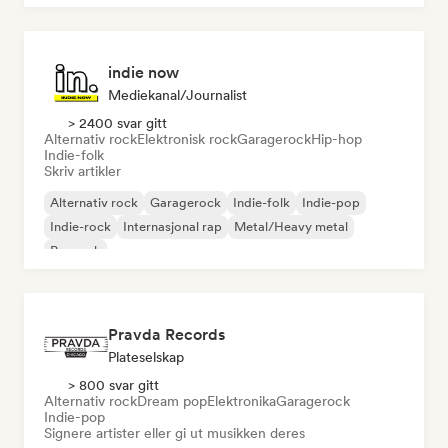
indie now
Mediekanal/journalist
> 2400 svar gitt
Alternativ rock
Elektronisk rock
Garagerock
Hip-hop
Indie-folk
Skriv artikler
Alternativ rock
Garagerock
Indie-folk
Indie-pop
Indie-rock
Internasjonal rap
Metal/Heavy metal
Poprock
Pravda Records
Plateselskap
> 800 svar gitt
Alternativ rock
Dream pop
Elektronika
Garagerock
Indie-pop
Signere artister eller gi ut musikken deres