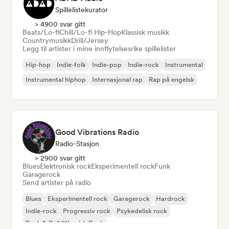
Spillelistekurator
> 4900 svar gitt
Beats/Lo-fi
Chill/Lo-fi Hip-Hop
Klassisk musikk
Countrymusikk
Drill/Jersey
Legg til artister i mine innflytelsesrike spillelister
Hip-hop
Indie-folk
Indie-pop
Indie-rock
Instrumental
Instrumental hiphop
Internasjonal rap
Rap på engelsk
Good Vibrations Radio
Radio-Stasjon
> 2900 svar gitt
Blues
Elektronisk rock
Eksperimentell rock
Funk
Garagerock
Send artister på radio
Blues
Eksperimentell rock
Garagerock
Hardrock
Indie-rock
Progressiv rock
Psykedelisk rock
Rock & Roll/Klassisk Rock