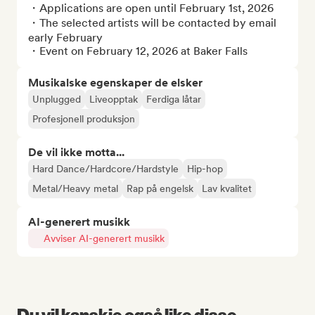
・Applications are open until February 1st, 2026

・The selected artists will be contacted by email 
early February

・Event on February 12, 2026 at Baker Falls
Musikalske egenskaper de elsker
Unplugged
Liveopptak
Ferdiga låtar
Profesjonell produksjon
De vil ikke motta...
Hard Dance/Hardcore/Hardstyle
Hip-hop
Metal/Heavy metal
Rap på engelsk
Lav kvalitet
AI-generert musikk
Avviser AI-generert musikk
Du vil kanskje også like disse