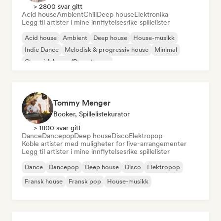
> 2800 svar gitt
Acid house
Ambient
Chill
Deep house
Elektronika
Legg til artister i mine innflytelsesrike spillelister
Acid house
Ambient
Deep house
House-musikk
Indie Dance
Melodisk & progressiv house
Minimal
Organisk house/Downtempo
Tommy Menger
Booker, Spillelistekurator
> 1800 svar gitt
Dance
Dancepop
Deep house
Disco
Elektropop
Koble artister med muligheter for live-arrangementer
Legg til artister i mine innflytelsesrike spillelister
Dance
Dancepop
Deep house
Disco
Elektropop
Fransk house
Fransk pop
House-musikk