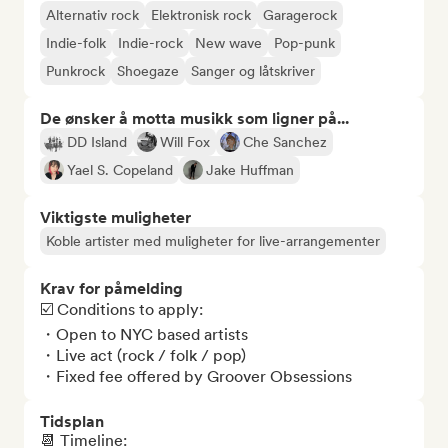
Alternativ rock
Elektronisk rock
Garagerock
Indie-folk
Indie-rock
New wave
Pop-punk
Punkrock
Shoegaze
Sanger og låtskriver
De ønsker å motta musikk som ligner på...
DD Island
Will Fox
Che Sanchez
Yael S. Copeland
Jake Huffman
Viktigste muligheter
Koble artister med muligheter for live-arrangementer
Krav for påmelding
☑️ Conditions to apply:

・Open to NYC based artists

・Live act (rock / folk / pop) 

・Fixed fee offered by Groover Obsessions
Tidsplan
📆 Timeline: 
