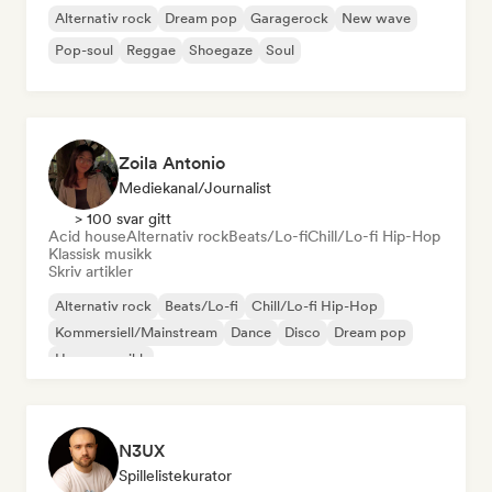
Alternativ rock
Dream pop
Garagerock
New wave
Pop-soul
Reggae
Shoegaze
Soul
Zoila Antonio
Mediekanal/journalist
> 100 svar gitt
Acid house
Alternativ rock
Beats/Lo-fi
Chill/Lo-fi Hip-Hop
Klassisk musikk
Skriv artikler
Alternativ rock
Beats/Lo-fi
Chill/Lo-fi Hip-Hop
Kommersiell/Mainstream
Dance
Disco
Dream pop
House-musikk
N3UX
Spillelistekurator