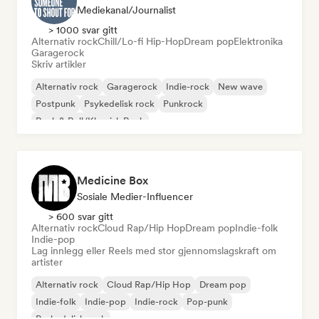
Mediekanal/journalist
> 1000 svar gitt
Alternativ rock
Chill/Lo-fi Hip-Hop
Dream pop
Elektronika
Garagerock
Skriv artikler
Alternativ rock
Garagerock
Indie-rock
New wave
Postpunk
Psykedelisk rock
Punkrock
Rock & Roll/Klassisk Rock
Medicine Box
Sosiale Medier-Influencer
> 600 svar gitt
Alternativ rock
Cloud Rap/Hip Hop
Dream pop
Indie-folk
Indie-pop
Lag innlegg eller Reels med stor gjennomslagskraft om
artister
Alternativ rock
Cloud Rap/Hip Hop
Dream pop
Indie-folk
Indie-pop
Indie-rock
Pop-punk
Psykedelisk rock