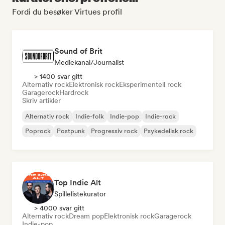
Fordi du besøker Virtues profil
Sound of Brit
Mediekanal/journalist
> 1400 svar gitt
Alternativ rock
Elektronisk rock
Eksperimentell rock
Garagerock
Hardrock
Skriv artikler
Alternativ rock
Indie-folk
Indie-pop
Indie-rock
Poprock
Postpunk
Progressiv rock
Psykedelisk rock
Top Indie Alt
Spillelistekurator
> 4000 svar gitt
Alternativ rock
Dream pop
Elektronisk rock
Garagerock
Indie-pop