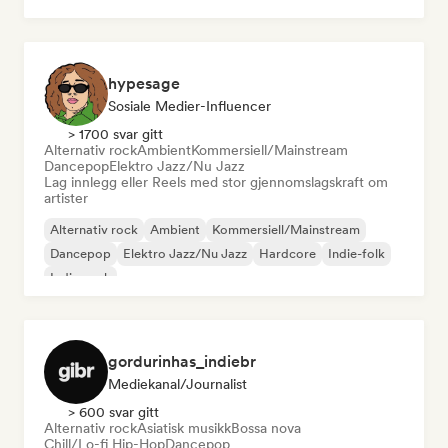
hypesage
Sosiale Medier-Influencer
> 1700 svar gitt
Alternativ rock
Ambient
Kommersiell/Mainstream
Dancepop
Elektro Jazz/Nu Jazz
Lag innlegg eller Reels med stor gjennomslagskraft om
artister
Alternativ rock
Ambient
Kommersiell/Mainstream
Dancepop
Elektro Jazz/Nu Jazz
Hardcore
Indie-folk
Indie-rock
gordurinhas_indiebr
Mediekanal/journalist
> 600 svar gitt
Alternativ rock
Asiatisk musikk
Bossa nova
Chill/Lo-fi Hip-Hop
Dancepop