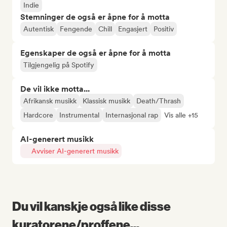
Indie
Stemninger de også er åpne for å motta
Autentisk
Fengende
Chill
Engasjert
Positiv
Egenskaper de også er åpne for å motta
Tilgjengelig på Spotify
De vil ikke motta...
Afrikansk musikk
Klassisk musikk
Death/Thrash
Hardcore
Instrumental
Internasjonal rap
Vis alle +15
AI-generert musikk
Avviser AI-generert musikk
Du vil kanskje også like disse
kuratorene/proffene...