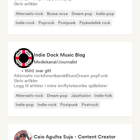
Skriv artikler
Alternativ rock
Bossa nova
Dream pop
Indie-pop
Indie-rock
Poprock
Postpunk
Psykedelisk rock
Indie Dock Music Blog
Mediekanal/journalist
> 1500 svar gitt
Alternativ rock
Amerikansk
Blues
Dream pop
Funk
Skriv artikler
Legg til artister i mine innflytelsesrike spillelister
Alternativ rock
Dream pop
Jazzfusion
Indie-folk
Indie-pop
Indie-rock
Postpunk
Postrock
Caio Agulha Suja - Content Creator