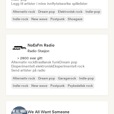
Legg til artister i mine innflytelsesrike spillelister
Alternativ rock
Dream pop
Elektronisk rock
Indie-pop
Indie-rock
New wave
Postpunk
Shoegaze
NoEsFm Radio
Radio-Stasjon
> 2800 svar gitt
Alternativ rock
Brasiliansk funk
Dream pop
Eksperimentell elektronisk
Eksperimentell rock
Send artister på radio
Alternativ rock
Dream pop
Garagerock
Indie-pop
Indie-rock
New wave
Postpunk
Psykedelisk rock
We All Want Someone