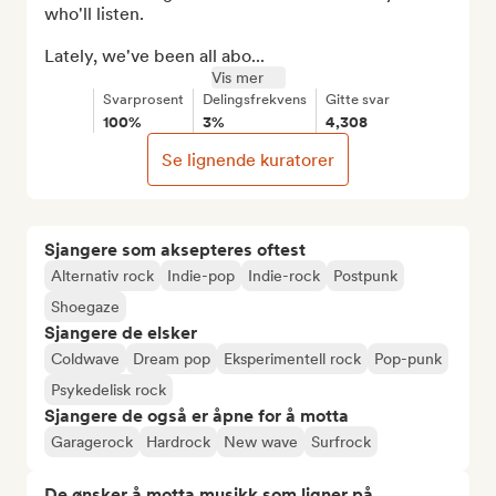
who'll listen.

Lately, we've been all abo...
Vis mer
Svarprosent
Delingsfrekvens
Gitte svar
100%
3%
4,308
Se lignende kuratorer
Sjangere som aksepteres oftest
Alternativ rock
Indie-pop
Indie-rock
Postpunk
Shoegaze
Sjangere de elsker
Coldwave
Dream pop
Eksperimentell rock
Pop-punk
Psykedelisk rock
Sjangere de også er åpne for å motta
Garagerock
Hardrock
New wave
Surfrock
De ønsker å motta musikk som ligner på...