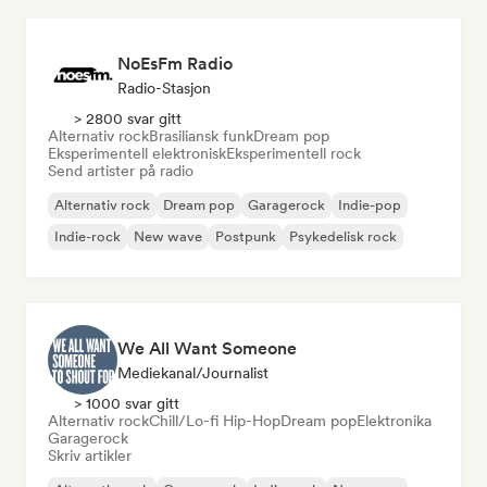
NoEsFm Radio
Radio-Stasjon
> 2800 svar gitt
Alternativ rock
Brasiliansk funk
Dream pop
Eksperimentell elektronisk
Eksperimentell rock
Send artister på radio
Alternativ rock
Dream pop
Garagerock
Indie-pop
Indie-rock
New wave
Postpunk
Psykedelisk rock
We All Want Someone
Mediekanal/journalist
> 1000 svar gitt
Alternativ rock
Chill/Lo-fi Hip-Hop
Dream pop
Elektronika
Garagerock
Skriv artikler