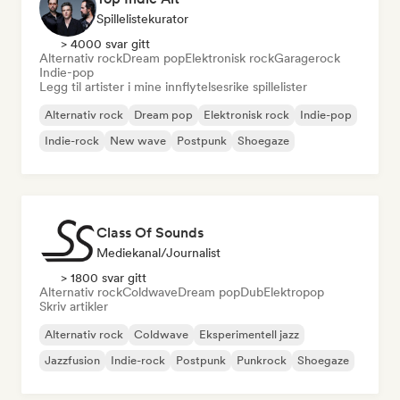
Spillelistekurator
> 4000 svar gitt
Alternativ rock
Dream pop
Elektronisk rock
Garagerock
Indie-pop
Legg til artister i mine innflytelsesrike spillelister
Alternativ rock
Dream pop
Elektronisk rock
Indie-pop
Indie-rock
New wave
Postpunk
Shoegaze
Class Of Sounds
Mediekanal/journalist
> 1800 svar gitt
Alternativ rock
Coldwave
Dream pop
Dub
Elektropop
Skriv artikler
Alternativ rock
Coldwave
Eksperimentell jazz
Jazzfusion
Indie-rock
Postpunk
Punkrock
Shoegaze