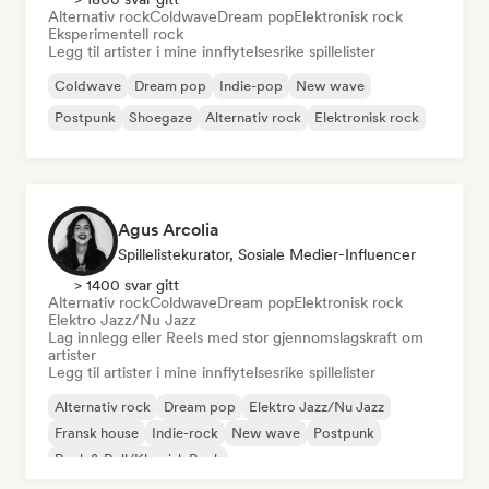
Alternativ rock
Coldwave
Dream pop
Elektronisk rock
Eksperimentell rock
Legg til artister i mine innflytelsesrike spillelister
Coldwave
Dream pop
Indie-pop
New wave
Postpunk
Shoegaze
Alternativ rock
Elektronisk rock
Agus Arcolia
Spillelistekurator, Sosiale Medier-Influencer
> 1400 svar gitt
Alternativ rock
Coldwave
Dream pop
Elektronisk rock
Elektro Jazz/Nu Jazz
Lag innlegg eller Reels med stor gjennomslagskraft om
artister
Legg til artister i mine innflytelsesrike spillelister
Alternativ rock
Dream pop
Elektro Jazz/Nu Jazz
Fransk house
Indie-rock
New wave
Postpunk
Rock & Roll/Klassisk Rock