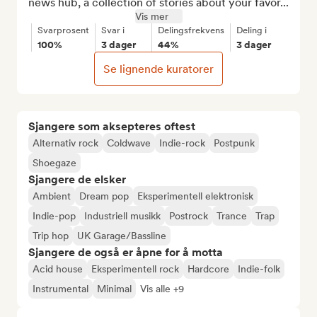
news hub, a collection of stories about your favor...
Vis mer
Svarprosent
Svar i
Delingsfrekvens
Deling i
100%
3 dager
44%
3 dager
Se lignende kuratorer
Sjangere som aksepteres oftest
Alternativ rock
Coldwave
Indie-rock
Postpunk
Shoegaze
Sjangere de elsker
Ambient
Dream pop
Eksperimentell elektronisk
Indie-pop
Industriell musikk
Postrock
Trance
Trap
Trip hop
UK Garage/Bassline
Sjangere de også er åpne for å motta
Acid house
Eksperimentell rock
Hardcore
Indie-folk
Instrumental
Minimal
Vis alle +9