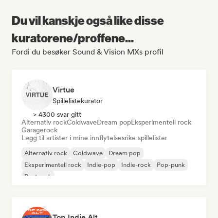
Du vil kanskje også like disse
kuratorene/proffene...
Fordi du besøker Sound & Vision MXs profil
Virtue
Spillelistekurator
> 4300 svar gitt
Alternativ rock
Coldwave
Dream pop
Eksperimentell rock
Garagerock
Legg til artister i mine innflytelsesrike spillelister
Alternativ rock
Coldwave
Dream pop
Eksperimentell rock
Indie-pop
Indie-rock
Pop-punk
Postpunk
Top Indie Alt