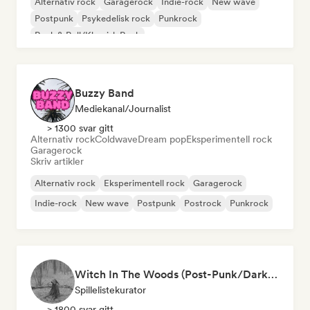
Alternativ rock
Garagerock
Indie-rock
New wave
Postpunk
Psykedelisk rock
Punkrock
Rock & Roll/Klassisk Rock
Buzzy Band
Mediekanal/journalist
> 1300 svar gitt
Alternativ rock
Coldwave
Dream pop
Eksperimentell rock
Garagerock
Skriv artikler
Alternativ rock
Eksperimentell rock
Garagerock
Indie-rock
New wave
Postpunk
Postrock
Punkrock
Witch In The Woods (Post-Punk/Darkwave/New Goth/Emo indie-pop)
Spillelistekurator
> 1800 svar gitt