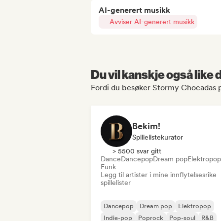
AI-generert musikk
Avviser AI-generert musikk
Du vil kanskje også like
Fordi du besøker Stormy Chocadas p
Bekim!
Spillelistekurator
> 5500 svar gitt
Dance
Dancepop
Dream pop
Elektropop
Funk
Legg til artister i mine innflytelsesrike
spillelister
Dancepop
Dream pop
Elektropop
Indie-pop
Poprock
Pop-soul
R&B