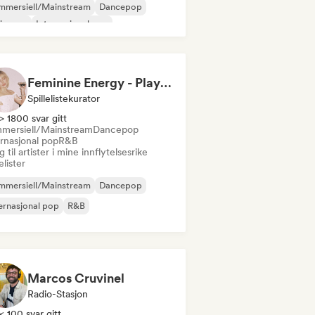
mmersiell/Mainstream
Dancepop
ie-pop
Internasjonal pop
inamusikk
Poprock
Progressiv pop
Feminine Energy - Playlist
Spillelistekurator
> 1800 svar gitt
mersiell/Mainstream
Dancepop
ernasjonal pop
R&B
 til artister i mine innflytelsesrike
lelister
mmersiell/Mainstream
Dancepop
ernasjonal pop
R&B
Marcos Cruvinel
Radio-Stasjon
< 100 svar gitt