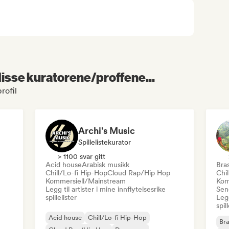
 disse kuratorene/proffene...
rofil
Archi's Music
Spillelistekurator
> 1100 svar gitt
Acid house
Arabisk musikk
Bras
Chill/Lo-fi Hip-Hop
Cloud Rap/Hip Hop
Chi
Kommersiell/Mainstream
Kom
Legg til artister i mine innflytelsesrike
Send
spillelister
Legg
spil
Acid house
Chill/Lo-fi Hip-Hop
Bra