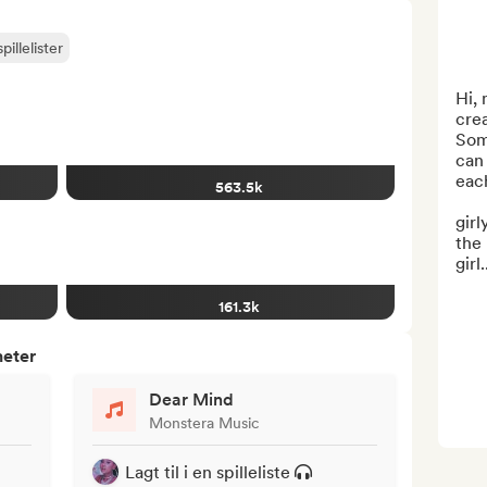
pillelister
Hi, 
crea
Some
can 
each
563.5k
girl
the 
girl.
161.3k
heter
Dear Mind
Monstera Music
Lagt til i en spilleliste