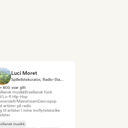
Luci Moret
Spillelistekurator, Radio-Stasjon
> 800 svar gitt
iliansk musikk
Brasiliansk funk
ll/Lo-fi Hip-Hop
mersiell/Mainstream
Dancepop
 artister på radio
 til artister i mine innflytelsesrike
lelister
siliansk musikk