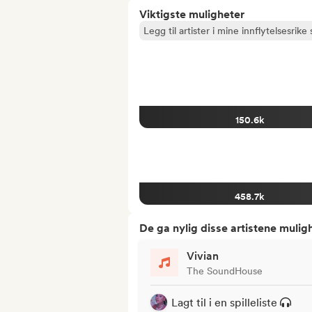
Viktigste muligheter
Legg til artister i mine innflytelsesrike s
150.6k
458.7k
De ga nylig disse artistene mulig
Vivian
The SoundHouse
Lagt til i en spilleliste