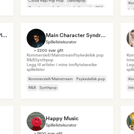
Cloud Rap/Hip Hop
Dancepop
Ko
Deep house
Indie-pop
Indie-rock
R&B
Ind
Lat
Make Up & Skincare Playlist
Main Character Syndrome
Spillelistekurator
> 2200 svar gitt
Kommersiell/Mainstream
Psykedelisk pop
Kom
R&B
Synthpop
Int
Legg til artister i mine innflytelsesrike
Legg
spillelister
spil
Kommersiell/Mainstream
Psykedelisk pop
Ko
R&B
Synthpop
Int
Happy Music
Spillelistekurator
> 1800 svar gitt