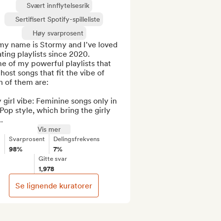
Svært innflytelsesrik
Sertifisert Spotify-spilleliste
Høy svarprosent
my name is Stormy and I've loved 
ting playlists since 2020. 

 of my powerful playlists that 
host songs that fit the vibe of 
 of them are:

y girl vibe: Feminine songs only in 
Pop style, which bring the girly 
..
Vis mer
Svarprosent
Delingsfrekvens
98%
7%
Gitte svar
1,978
Se lignende kuratorer