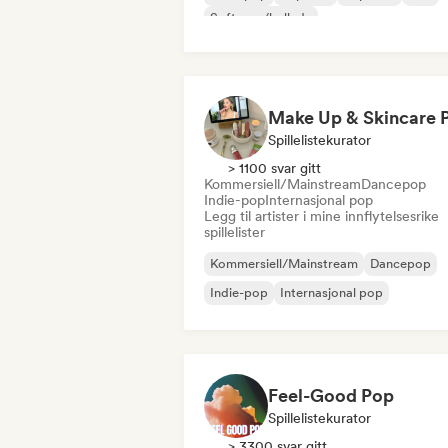
Soft pop/ballade
Spillelistekurator
> 1100 svar gitt
Kommersiell/Mainstream
Dancepop
Indie-pop
Internasjonal pop
Legg til artister i mine innflytelsesrike
spillelister
Kommersiell/Mainstream
Dancepop
Indie-pop
Internasjonal pop
Feel-Good Pop
Spillelistekurator
> 3300 svar gitt