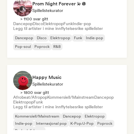
Prom Night Forever 💫🪩
Spillelistekurator
> 1100 svar gitt
Dancepop
Disco
Elektropop
Funk
Indie-pop
Legg til artister i mine innflytelsesrike spillelister
Dancepop
Disco
Elektropop
Funk
Indie-pop
Pop-soul
Poprock
R&B
Happy Music
Spillelistekurator
> 1800 svar gitt
Afrobeat/Afropop
Kommersiell/Mainstream
Dancepop
Elektropop
Funk
Legg til artister i mine innflytelsesrike spillelister
Kommersiell/Mainstream
Dancepop
Elektropop
Indie-pop
Internasjonal pop
K-Pop/J-Pop
Poprock
Psykedelisk pop