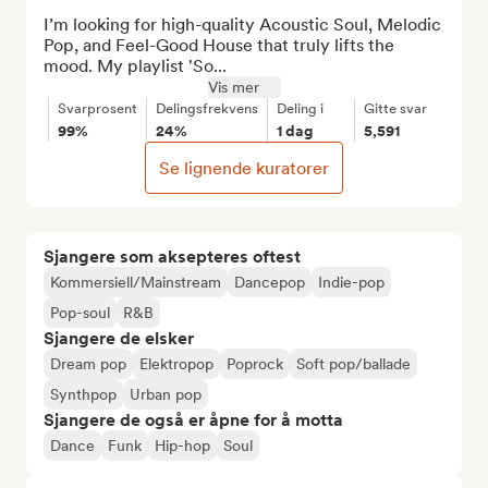
I’m looking for high-quality Acoustic Soul, Melodic 
Pop, and Feel-Good House that truly lifts the 
mood. My playlist 'So...
Vis mer
Svarprosent
Delingsfrekvens
Deling i
Gitte svar
99%
24%
1 dag
5,591
Se lignende kuratorer
Sjangere som aksepteres oftest
Kommersiell/Mainstream
Dancepop
Indie-pop
Pop-soul
R&B
Sjangere de elsker
Dream pop
Elektropop
Poprock
Soft pop/ballade
Synthpop
Urban pop
Sjangere de også er åpne for å motta
Dance
Funk
Hip-hop
Soul