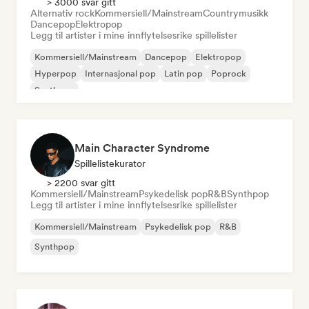
> 3000 svar gitt
Alternativ rock
Kommersiell/Mainstream
Countrymusikk
Dancepop
Elektropop
Legg til artister i mine innflytelsesrike spillelister
Kommersiell/Mainstream
Dancepop
Elektropop
Hyperpop
Internasjonal pop
Latin pop
Poprock
Synthpop
Main Character Syndrome
Spillelistekurator
> 2200 svar gitt
Kommersiell/Mainstream
Psykedelisk pop
R&B
Synthpop
Legg til artister i mine innflytelsesrike spillelister
Kommersiell/Mainstream
Psykedelisk pop
R&B
Synthpop