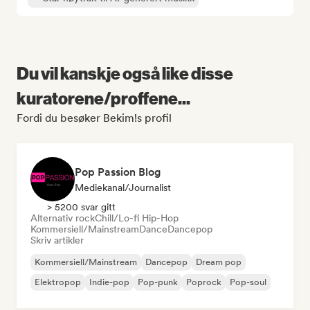
Du vil kanskje også like disse
kuratorene/proffene...
Fordi du besøker Bekim!s profil
Pop Passion Blog
Mediekanal/journalist
> 5200 svar gitt
Alternativ rock
Chill/Lo-fi Hip-Hop
Kommersiell/Mainstream
Dance
Dancepop
Skriv artikler
Kommersiell/Mainstream
Dancepop
Dream pop
Elektropop
Indie-pop
Pop-punk
Poprock
Pop-soul