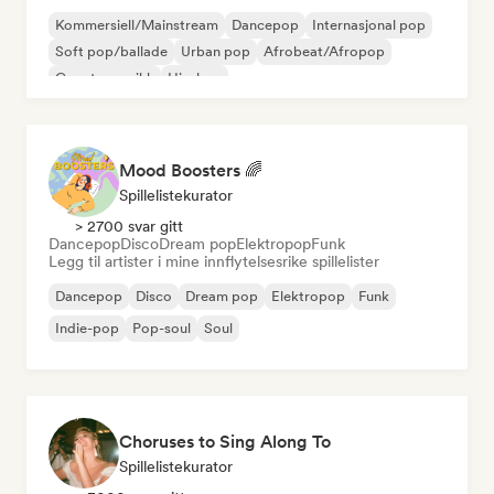
Kommersiell/Mainstream
Dancepop
Internasjonal pop
Soft pop/ballade
Urban pop
Afrobeat/Afropop
Countrymusikk
Hip-hop
Mood Boosters 🌈
Spillelistekurator
> 2700 svar gitt
Dancepop
Disco
Dream pop
Elektropop
Funk
Legg til artister i mine innflytelsesrike spillelister
Dancepop
Disco
Dream pop
Elektropop
Funk
Indie-pop
Pop-soul
Soul
Choruses to Sing Along To
Spillelistekurator