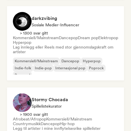
darkzvibing
Sosiale Medier-Influencer
> 1300 svar gitt
Kommersiell/Mainstream
Dancepop
Dream pop
Elektropop
Hyperpop
Lag innlegg eller Reels med stor gjennomslagskraft om
artister
Kommersiell/Mainstream
Dancepop
Hyperpop
Indie-folk
Indie-pop
Internasjonal pop
Poprock
Pop-soul
Stormy Chocada
Spillelistekurator
> 1900 svar gitt
Afrobeat/Afropop
Kommersiell/Mainstream
Countrymusikk
Dancepop
Hip-hop
Legg til artister i mine innflytelsesrike spillelister