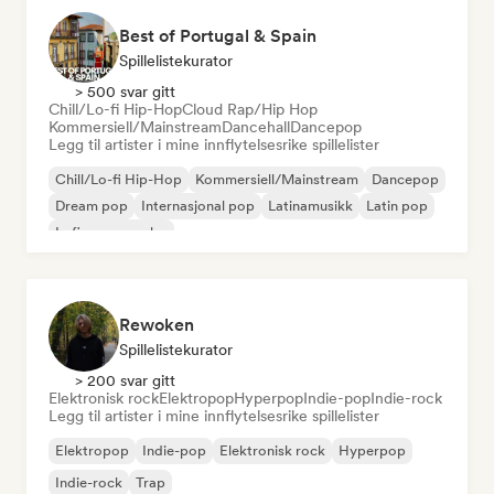
Best of Portugal & Spain
Spillelistekurator
> 500 svar gitt
Chill/Lo-fi Hip-Hop
Cloud Rap/Hip Hop
Kommersiell/Mainstream
Dancehall
Dancepop
Legg til artister i mine innflytelsesrike spillelister
Chill/Lo-fi Hip-Hop
Kommersiell/Mainstream
Dancepop
Dream pop
Internasjonal pop
Latinamusikk
Latin pop
Lofi-soveværelse
Rewoken
Spillelistekurator
> 200 svar gitt
Elektronisk rock
Elektropop
Hyperpop
Indie-pop
Indie-rock
Legg til artister i mine innflytelsesrike spillelister
Elektropop
Indie-pop
Elektronisk rock
Hyperpop
Indie-rock
Trap