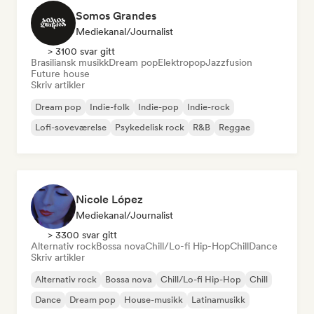
Somos Grandes
Mediekanal/journalist
> 3100 svar gitt
Brasiliansk musikk
Dream pop
Elektropop
Jazzfusion
Future house
Skriv artikler
Dream pop
Indie-folk
Indie-pop
Indie-rock
Lofi-soveværelse
Psykedelisk rock
R&B
Reggae
Nicole López
Mediekanal/journalist
> 3300 svar gitt
Alternativ rock
Bossa nova
Chill/Lo-fi Hip-Hop
Chill
Dance
Skriv artikler
Alternativ rock
Bossa nova
Chill/Lo-fi Hip-Hop
Chill
Dance
Dream pop
House-musikk
Latinamusikk