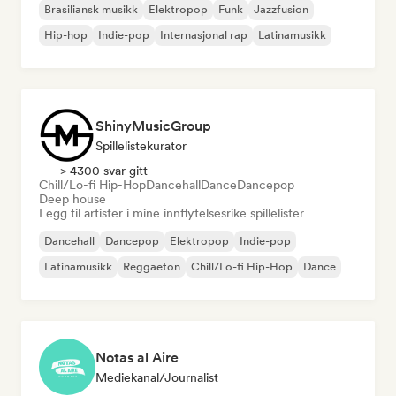
Brasiliansk musikk
Elektropop
Funk
Jazzfusion
Hip-hop
Indie-pop
Internasjonal rap
Latinamusikk
ShinyMusicGroup
Spillelistekurator
> 4300 svar gitt
Chill/Lo-fi Hip-Hop
Dancehall
Dance
Dancepop
Deep house
Legg til artister i mine innflytelsesrike spillelister
Dancehall
Dancepop
Elektropop
Indie-pop
Latinamusikk
Reggaeton
Chill/Lo-fi Hip-Hop
Dance
Notas al Aire
Mediekanal/journalist