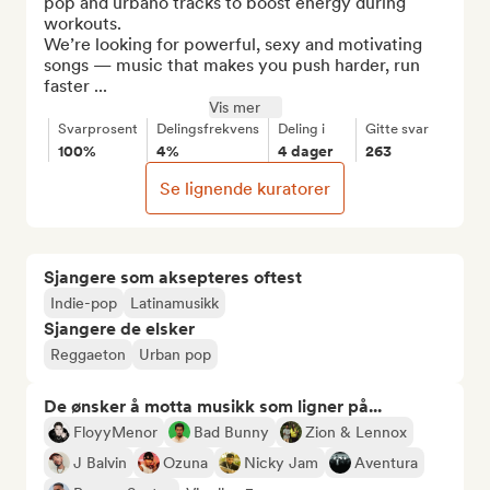
pop and urbano tracks to boost energy during 
workouts.

We’re looking for powerful, sexy and motivating 
songs — music that makes you push harder, run 
faster ...
Vis mer
Svarprosent
Delingsfrekvens
Deling i
Gitte svar
100%
4%
4 dager
263
Se lignende kuratorer
Sjangere som aksepteres oftest
Indie-pop
Latinamusikk
Sjangere de elsker
Reggaeton
Urban pop
De ønsker å motta musikk som ligner på...
FloyyMenor
Bad Bunny
Zion & Lennox
J Balvin
Ozuna
Nicky Jam
Aventura