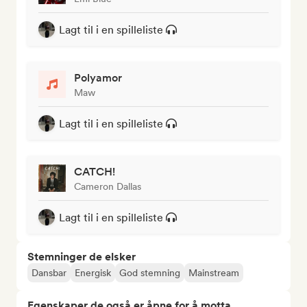
Lagt til i en spilleliste
Polyamor
Maw
Lagt til i en spilleliste
CATCH!
Cameron Dallas
Lagt til i en spilleliste
Stemninger de elsker
Dansbar
Energisk
God stemning
Mainstream
Egenskaper de også er åpne for å motta