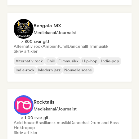
Bengala MX
Mediekanal/journalist
> 800 svar gitt
Alternativ rock
Ambient
Chill
Dancehall
Filmmusikk
Skriv artikler
Alternativ rock
Chill
Filmmusikk
Hip-hop
Indie-pop
Indie-rock
Modern jazz
Nouvelle scene
Rocktails
Mediekanal/journalist
> 1100 svar gitt
Acid house
Brasiliansk musikk
Dancehall
Drum and Bass
Elektropop
Skriv artikler