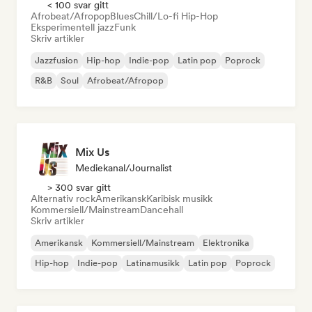
< 100 svar gitt
Afrobeat/Afropop
Blues
Chill/Lo-fi Hip-Hop
Eksperimentell jazz
Funk
Skriv artikler
Jazzfusion
Hip-hop
Indie-pop
Latin pop
Poprock
R&B
Soul
Afrobeat/Afropop
Mix Us
Mediekanal/journalist
> 300 svar gitt
Alternativ rock
Amerikansk
Karibisk musikk
Kommersiell/Mainstream
Dancehall
Skriv artikler
Amerikansk
Kommersiell/Mainstream
Elektronika
Hip-hop
Indie-pop
Latinamusikk
Latin pop
Poprock