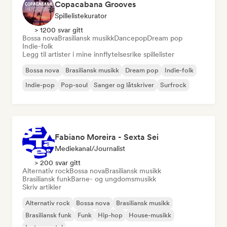
Copacabana Grooves
Spillelistekurator
> 1200 svar gitt
Bossa nova
Brasiliansk musikk
Dancepop
Dream pop
Indie-folk
Legg til artister i mine innflytelsesrike spillelister
Bossa nova
Brasiliansk musikk
Dream pop
Indie-folk
Indie-pop
Pop-soul
Sanger og låtskriver
Surfrock
Fabiano Moreira - Sexta Sei
Mediekanal/journalist
> 200 svar gitt
Alternativ rock
Bossa nova
Brasiliansk musikk
Brasiliansk funk
Barne- og ungdomsmusikk
Skriv artikler
Alternativ rock
Bossa nova
Brasiliansk musikk
Brasiliansk funk
Funk
Hip-hop
House-musikk