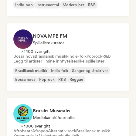
Indie-pop
Instrumental
Modern jazz
R&B
NOVA MPB FM
Spillelistekurator
> 1400 svar gitt
Bossa nova
Brasiliansk musikk
Indie-folk
Poprock
R&B
Legg til artister i mine innflytelsesrike spillelister
Brasiliansk musikk
Indie-folk
Sanger og låtskriver
Bossa nova
Poprock
R&B
Reggae
Brasilis Musicalis
Mediekanal/journalist
> 1000 svar gitt
Afrobeat/Afropop
Alternativ rock
Brasiliansk musikk
Kommersiell/Mainstream
Indie-folk