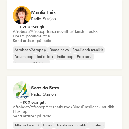
Marília Feix
Radio-Stasjon
> 200 svar gitt
Afrobeat/Afropop
Bossa nova
Brasiliansk musikk
Dream pop
Indie-folk
Send artister på radio
Afrobeat/Afropop
Bossa nova
Brasiliansk musikk
Dream pop
Indie-folk
Indie-pop
Pop-soul
Sanger og låtskriver
Sons do Brasil
Radio-Stasjon
> 800 svar gitt
Afrobeat/Afropop
Alternativ rock
Blues
Brasiliansk musikk
Hip-hop
Send artister på radio
Alternativ rock
Blues
Brasiliansk musikk
Hip-hop