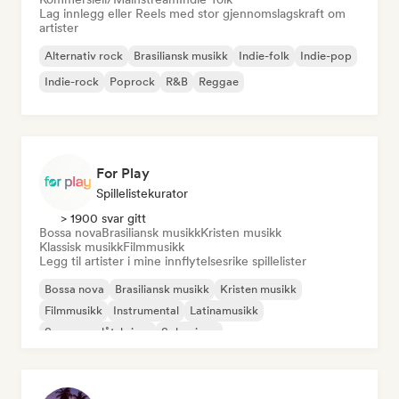
Lag innlegg eller Reels med stor gjennomslagskraft om
artister
Alternativ rock
Brasiliansk musikk
Indie-folk
Indie-pop
Indie-rock
Poprock
R&B
Reggae
For Play
Spillelistekurator
> 1900 svar gitt
Bossa nova
Brasiliansk musikk
Kristen musikk
Klassisk musikk
Filmmusikk
Legg til artister i mine innflytelsesrike spillelister
Bossa nova
Brasiliansk musikk
Kristen musikk
Filmmusikk
Instrumental
Latinamusikk
Sanger og låtskriver
Solo piano