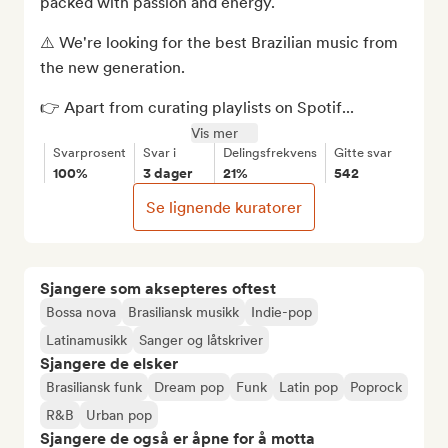
packed with passion and energy. 

⚠️ We're looking for the best Brazilian music from 
the new generation.

👉 Apart from curating playlists on Spotif...
Vis mer
Svarprosent
Svar i
Delingsfrekvens
Gitte svar
100%
3 dager
21%
542
Se lignende kuratorer
Sjangere som aksepteres oftest
Bossa nova
Brasiliansk musikk
Indie-pop
Latinamusikk
Sanger og låtskriver
Sjangere de elsker
Brasiliansk funk
Dream pop
Funk
Latin pop
Poprock
R&B
Urban pop
Sjangere de også er åpne for å motta