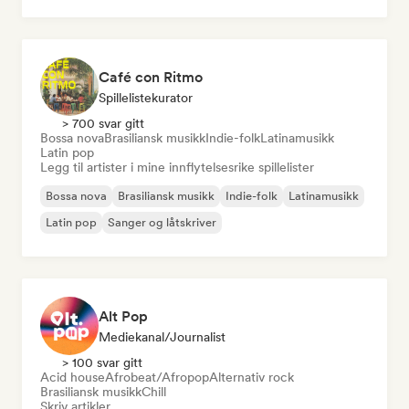
Instrumental
Café con Ritmo
Spillelistekurator
> 700 svar gitt
Bossa nova
Brasiliansk musikk
Indie-folk
Latinamusikk
Latin pop
Legg til artister i mine innflytelsesrike spillelister
Bossa nova
Brasiliansk musikk
Indie-folk
Latinamusikk
Latin pop
Sanger og låtskriver
Alt Pop
Mediekanal/journalist
> 100 svar gitt
Acid house
Afrobeat/Afropop
Alternativ rock
Brasiliansk musikk
Chill
Skriv artikler