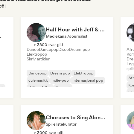
fil
Half Hour with Jeff & Richie (An Entertainment Podcast)
o-Stasjon
Mediekanal/journalist
> 3800 svar gitt
m
Dance
Dancepop
Disco
Dream pop
Afr
Elektropop
Kom
Skriv artikler
Dre
Legg
spil
Dancepop
Dream pop
Elektropop
Af
Julemusikk
Indie-pop
Internasjonal pop
Ko
kk
K-Pop/J-Pop
Poprock
El
Choruses to Sing Along To
Spillelistekurator
> 3000 svar gitt