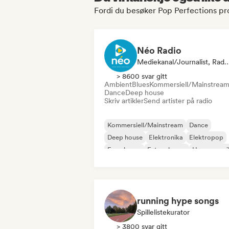
Fordi du besøker Pop Perfections pro
Néo Radio
Mediekanal/journalist, Radi
> 8600 svar gitt
Ambient
Blues
Kommersiell/Mainstrea
Dance
Deep house
Skriv artikler
Send artister på radio
Kommersiell/Mainstream
Dance
Deep house
Elektronika
Elektropop
Fransk pop
Future house
House-musi
running hype songs
Spillelistekurator
> 3800 svar gitt