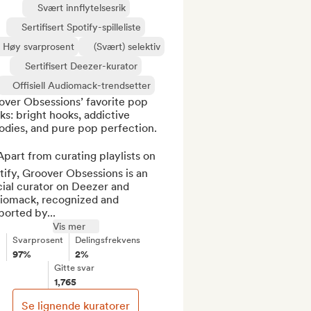
Svært innflytelsesrik
Sertifisert Spotify-spilleliste
Høy svarprosent
(Svært) selektiv
Sertifisert Deezer-kurator
Offisiell Audiomack-trendsetter
ver Obsessions’ favorite pop 
ks: bright hooks, addictive 
dies, and pure pop perfection.

part from curating playlists on 
ify, Groover Obsessions is an 
cial curator on Deezer and 
iomack, recognized and 
orted by...
Vis mer
Svarprosent
Delingsfrekvens
97%
2%
Gitte svar
1,765
Se lignende kuratorer