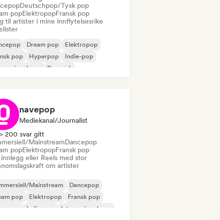
cepop
Deutschpop/Tysk pop
am pop
Elektropop
Fransk pop
 til artister i mine innflytelsesrike
lelister
ncepop
Dream pop
Elektropop
ansk pop
Hyperpop
Indie-pop
ernasjonal pop
Poprock
navepop
Mediekanal/journalist
> 200 svar gitt
mersiell/Mainstream
Dancepop
am pop
Elektropop
Fransk pop
innlegg eller Reels med stor
nnomslagskraft om artister
mmersiell/Mainstream
Dancepop
eam pop
Elektropop
Fransk pop
perpop
Indie-pop
Internasjonal pop