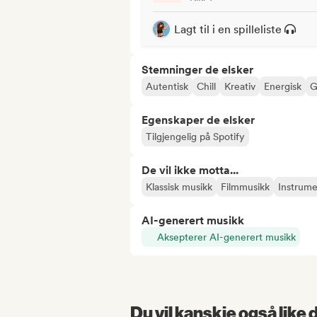
Lagt til i en spilleliste
Stemninger de elsker
Autentisk
Chill
Kreativ
Energisk
G
Egenskaper de elsker
Tilgjengelig på Spotify
De vil ikke motta...
Klassisk musikk
Filmmusikk
Instrume
AI-generert musikk
Aksepterer AI-generert musikk
Du vil kanskje også like