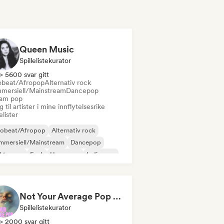
Queen Music
Spillelistekurator
> 5600 svar gitt
obeat/Afropop
Alternativ rock
mersiell/Mainstream
Dancepop
am pop
 til artister i mine innflytelsesrike
lelister
robeat/Afropop
Alternativ rock
mmersiell/Mainstream
Dancepop
ektropop
Funk
Hyperpop
Indie-pop
Not Your Average Pop 🛸 Art Pop, Alt-Pop & Indie Pop
Spillelistekurator
> 2000 svar gitt