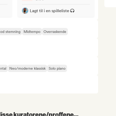
Lagt til i en spilleliste
od stemning
Midtempo
Overraskende
ntal
Neo/moderne klassisk
Solo piano
 disse kuratorene/proffene...