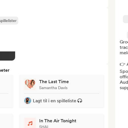
pillelister
Groo
trac
melo
👉 A
heter
Spot
offi
The Last Time
Aud
supp
Samantha Davis
Lagt til i en spilleliste
In The Air Tonight
SHAI