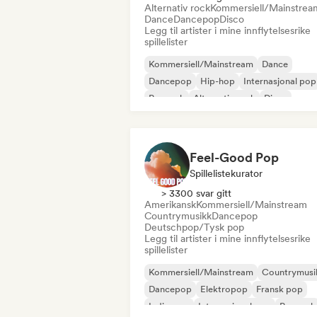
Alternativ rock
Kommersiell/Mainstrea
Dance
Dancepop
Disco
Legg til artister i mine innflytelsesrike
spillelister
Kommersiell/Mainstream
Dance
Dancepop
Hip-hop
Internasjonal pop
Poprock
Alternativ rock
Disco
Feel-Good Pop
Spillelistekurator
> 3300 svar gitt
Amerikansk
Kommersiell/Mainstream
Countrymusikk
Dancepop
Deutschpop/Tysk pop
Legg til artister i mine innflytelsesrike
spillelister
Kommersiell/Mainstream
Countrymusi
Dancepop
Elektropop
Fransk pop
Indie-pop
Internasjonal pop
Poprock