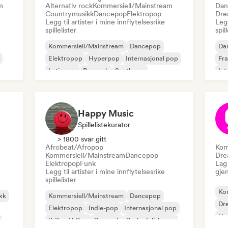
m
Alternativ rock
Kommersiell/Mainstream
Dan
Countrymusikk
Dancepop
Elektropop
Dre
Legg til artister i mine innflytelsesrike
Legg
spillelister
spil
Kommersiell/Mainstream
Dancepop
Da
Elektropop
Hyperpop
Internasjonal pop
Fr
Latin pop
Poprock
Synthpop
Int
Happy Music
Spillelistekurator
> 1800 svar gitt
Afrobeat/Afropop
Kom
Kommersiell/Mainstream
Dancepop
Dre
Elektropop
Funk
Lag 
Legg til artister i mine innflytelsesrike
gje
spillelister
Ko
kk
Kommersiell/Mainstream
Dancepop
Dr
Elektropop
Indie-pop
Internasjonal pop
Hy
K-Pop/J-Pop
Poprock
Psykedelisk pop