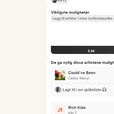
RAYE
Viktigste muligheter
Legg til artister i mine innflytelsesrike s
3.5k
De ga nylig disse artistene mulig
Could've Been
Celine Wanyi
Lagt til i en spilleliste
Rich Kids
Kiki T