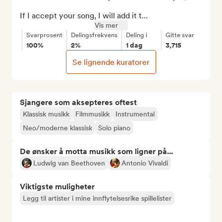
If I accept your song, I will add it t...
Vis mer
Svarprosent
Delingsfrekvens
Deling i
Gitte svar
100%
2%
1 dag
3,715
Se lignende kuratorer
Sjangere som aksepteres oftest
Klassisk musikk
Filmmusikk
Instrumental
Neo/moderne klassisk
Solo piano
De ønsker å motta musikk som ligner på...
Ludwig van Beethoven
Antonio Vivaldi
Viktigste muligheter
Legg til artister i mine innflytelsesrike spillelister