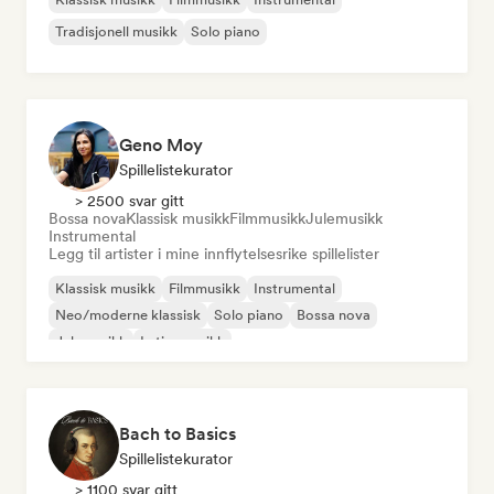
Tradisjonell musikk
Solo piano
Geno Moy
Spillelistekurator
> 2500 svar gitt
Bossa nova
Klassisk musikk
Filmmusikk
Julemusikk
Instrumental
Legg til artister i mine innflytelsesrike spillelister
Klassisk musikk
Filmmusikk
Instrumental
Neo/moderne klassisk
Solo piano
Bossa nova
Julemusikk
Latinamusikk
Bach to Basics
Spillelistekurator
> 1100 svar gitt