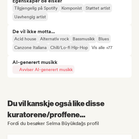
Egenskaper de elsker
Tilgjengelig på Spotify
Komponist
Støttet artist
Uavhengig artist
De vil ikke motta...
Acid house
Alternativ rock
Bassmusikk
Blues
Canzone Italiana
Chill/Lo-fi Hip-Hop
Vis alle +77
AI-generert musikk
Avviser AI-generert musikk
Du vil kanskje også like disse
kuratorene/proffene...
Fordi du besøker Selma Büyükdağs profil