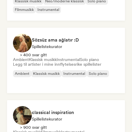
Klassisk musikk
Neo/moderne klassisk
Solo piano
Filmmusikk
Instrumental
Sözsüz ama ağlatır :D
Spillelistekurator
> 400 svar gitt
Ambient
Klassisk musikk
Instrumental
Solo piano
Legg til artister i mine innflytelsesrike spillelister
Ambient
Klassisk musikk
Instrumental
Solo piano
classical inspiration
Spillelistekurator
> 900 svar gitt