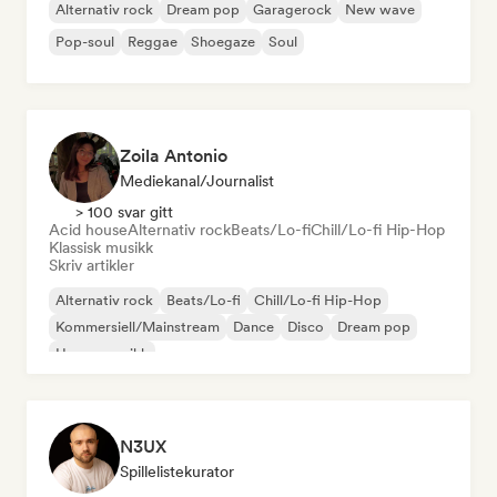
Alternativ rock
Dream pop
Garagerock
New wave
Pop-soul
Reggae
Shoegaze
Soul
Zoila Antonio
Mediekanal/journalist
> 100 svar gitt
Acid house
Alternativ rock
Beats/Lo-fi
Chill/Lo-fi Hip-Hop
Klassisk musikk
Skriv artikler
Alternativ rock
Beats/Lo-fi
Chill/Lo-fi Hip-Hop
Kommersiell/Mainstream
Dance
Disco
Dream pop
House-musikk
N3UX
Spillelistekurator