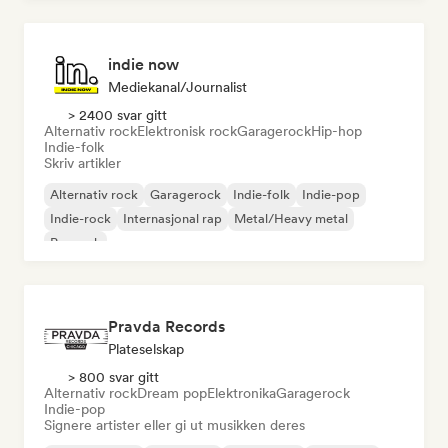
indie now
Mediekanal/journalist
> 2400 svar gitt
Alternativ rock
Elektronisk rock
Garagerock
Hip-hop
Indie-folk
Skriv artikler
Alternativ rock
Garagerock
Indie-folk
Indie-pop
Indie-rock
Internasjonal rap
Metal/Heavy metal
Poprock
Pravda Records
Plateselskap
> 800 svar gitt
Alternativ rock
Dream pop
Elektronika
Garagerock
Indie-pop
Signere artister eller gi ut musikken deres