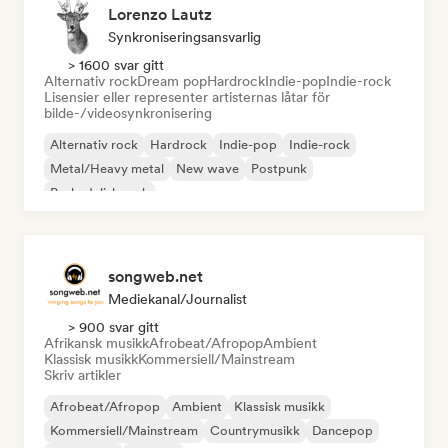
Lorenzo Lautz
Synkroniseringsansvarlig
> 1600 svar gitt
Alternativ rock
Dream pop
Hardrock
Indie-pop
Indie-rock
Lisensier eller representer artisternas låtar för
bilde-/videosynkronisering
Alternativ rock
Hardrock
Indie-pop
Indie-rock
Metal/Heavy metal
New wave
Postpunk
Psykedelisk rock
songweb.net
Mediekanal/journalist
> 900 svar gitt
Afrikansk musikk
Afrobeat/Afropop
Ambient
Klassisk musikk
Kommersiell/Mainstream
Skriv artikler
Afrobeat/Afropop
Ambient
Klassisk musikk
Kommersiell/Mainstream
Countrymusikk
Dancepop