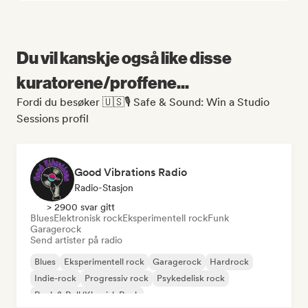
Du vil kanskje også like disse
kuratorene/proffene...
Fordi du besøker 🇺🇸🎙️ Safe & Sound: Win a Studio
Sessions profil
Good Vibrations Radio
Radio-Stasjon
> 2900 svar gitt
Blues
Elektronisk rock
Eksperimentell rock
Funk
Garagerock
Send artister på radio
Blues
Eksperimentell rock
Garagerock
Hardrock
Indie-rock
Progressiv rock
Psykedelisk rock
Rock & Roll/Klassisk Rock