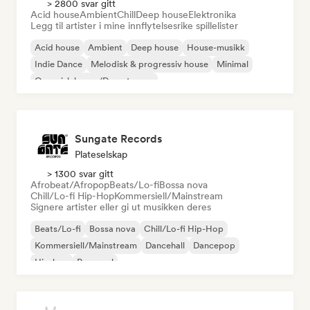
> 2800 svar gitt
Acid house
Ambient
Chill
Deep house
Elektronika
Legg til artister i mine innflytelsesrike spillelister
Acid house
Ambient
Deep house
House-musikk
Indie Dance
Melodisk & progressiv house
Minimal
Organisk house/Downtempo
Sungate Records
Plateselskap
> 1300 svar gitt
Afrobeat/Afropop
Beats/Lo-fi
Bossa nova
Chill/Lo-fi Hip-Hop
Kommersiell/Mainstream
Signere artister eller gi ut musikken deres
Beats/Lo-fi
Bossa nova
Chill/Lo-fi Hip-Hop
Kommersiell/Mainstream
Dancehall
Dancepop
Hip-hop
Pop-soul